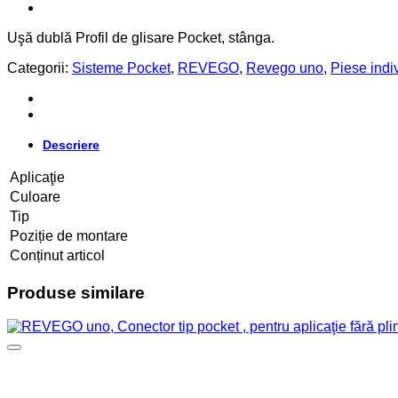
Uşă dublă Profil de glisare Pocket, stânga.
Categorii:
Sisteme Pocket
,
REVEGO
,
Revego uno
,
Piese indi
Descriere
Aplicaţie
Culoare
Tip
Poziție de montare
Conținut articol
Produse similare