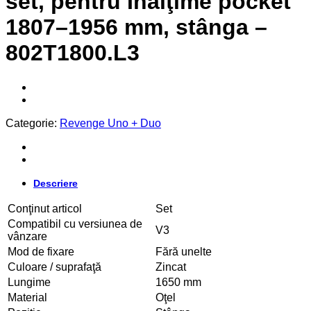
set, pentru Înălţime pocket
1807–1956 mm, stânga –
802T1800.L3
Categorie:
Revenge Uno + Duo
Descriere
Conţinut articol
Set
Compatibil cu versiunea de
V3
vânzare
Mod de fixare
Fără unelte
Culoare / suprafaţă
Zincat
Lungime
1650 mm
Material
Oţel