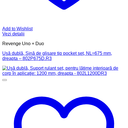
Add to Wishlist
Vezi detalii
Revenge Uno + Duo
Uşă dublă, Şină de glisare tip pocket set, NL=675 mm,
dreapta – 802P675D.R3