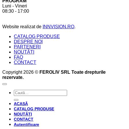
PROGRAM
a
6
Luni - Vineri
crea
beneficii
08:30 - 17:00
bucătăria
pe
perfectă
care
acesta
Website realizat de
INNVISION.RO
.
ți
le
CATALOG PRODUSE
oferă
DESPRE NOI
PARTENERI
NOUTĂȚI
FAQ
CONTACT
Copyright 2026 ©
FEROLIV SRL Toate drepturile
rezervate.
Caută
după:
ACASĂ
CATALOG PRODUSE
NOUTĂȚI
CONTACT
Autentificare