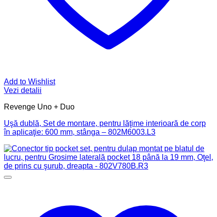
Add to Wishlist
Vezi detalii
Revenge Uno + Duo
Uşă dublă, Set de montare, pentru lăţime interioară de corp
în aplicaţie: 600 mm, stânga – 802M6003.L3