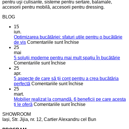
pentru uşi culisante, sisteme pentru sertare, balamale,
accesorii pentru mobilă, accesorii pentru dressing.
BLOG
15
iun.
Optimizarea bucătăriei: sfaturi utile pentru o bucătărie
pentru
de vis
Comentariile sunt închise
Optimizarea
25
bucătăriei:
mai
sfaturi
5 soluții moderne pentru mai mult spațiu în bucătărie
pentru
utile
Comentariile sunt închise
5
pentru
25
soluții
o
apr.
moderne
bucătărie
5 aspecte de care să ții cont pentru a crea bucătăria
pentru
de
pentru
perfectă
Comentariile sunt închise
mai
vis
5
25
mult
aspecte
mart.
spațiu
de
Mobilier realizat la comandă. 6 beneficii pe care acesta
în
care
pentru
ți le oferă
Comentariile sunt închise
bucătărie
să
Mobilier
SHOWROOM
ții
realizat
Iași, Str. Jijia, nr. 12, Cartier Alexandru cel Bun
cont
la
pentru
comandă.