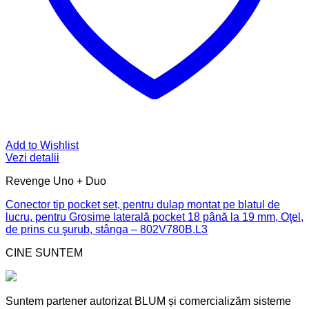
Add to Wishlist
Vezi detalii
Revenge Uno + Duo
Conector tip pocket set, pentru dulap montat pe blatul de
lucru, pentru Grosime laterală pocket 18 până la 19 mm, Oţel,
de prins cu şurub, stânga – 802V780B.L3
CINE SUNTEM
Suntem partener autorizat BLUM și comercializăm sisteme