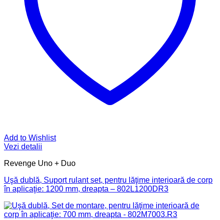
Add to Wishlist
Vezi detalii
Revenge Uno + Duo
Uşă dublă, Suport rulant set, pentru lăţime interioară de corp
în aplicaţie: 1200 mm, dreapta – 802L1200DR3