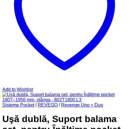
Add to Wishlist
Sisteme Pocket
/
REVEGO
/
Revenge Uno + Duo
Uşă dublă, Suport balama