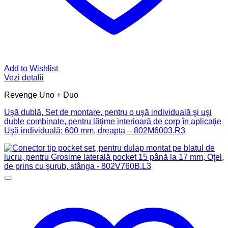
Add to Wishlist
Vezi detalii
Revenge Uno + Duo
Uşă dublă, Set de montare, pentru o uşă individuală şi uşi
duble combinate, pentru lăţime interioară de corp în aplicaţie
Uşă individuală: 600 mm, dreapta – 802M6003.R3