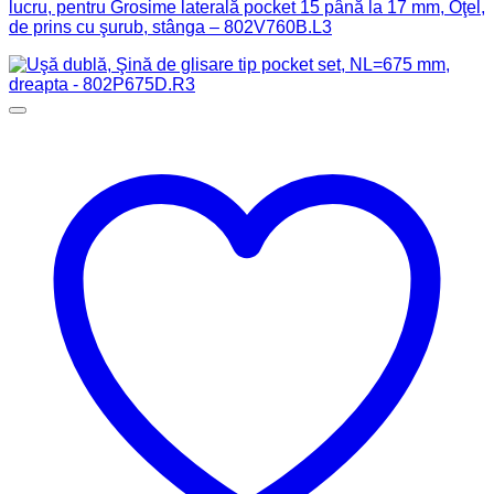
lucru, pentru Grosime laterală pocket 15 până la 17 mm, Oţel,
de prins cu şurub, stânga – 802V760B.L3