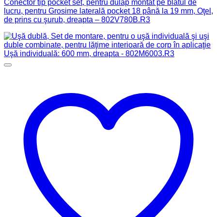
Conector tip pocket set, pentru dulap montat pe blatul de
lucru, pentru Grosime laterală pocket 18 până la 19 mm, Oţel,
de prins cu şurub, dreapta – 802V780B.R3