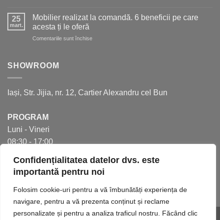
5
mult
aspecte
spațiu
Mobilier realizat la comandă. 6 beneficii pe care
25
de
în
mart.
acesta ți le oferă
care
bucătărie
pentru
Comentariile sunt închise
să
Mobilier
ții
realizat
cont
la
SHOWROOM
pentru
comandă.
a
6
crea
beneficii
bucătăria
Iași, Str. Jijia, nr. 12, Cartier Alexandru cel Bun
pe
perfectă
care
acesta
PROGRAM
ți
Luni - Vineri
le
oferă
08:30 - 17:00
Confidențialitatea datelor dvs. este
importantă pentru noi
Folosim cookie-uri pentru a vă îmbunătăți experiența de
navigare, pentru a vă prezenta conținut și reclame
personalizate și pentru a analiza traficul nostru. Făcând clic