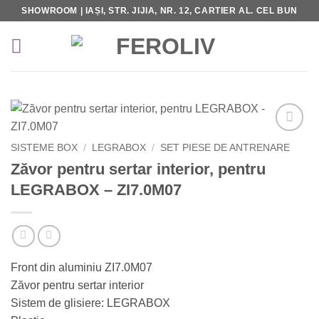
Skip
SHOWROOM | IAȘI, STR. JIJIA, NR. 12, CARTIER AL. CEL BUN
to
content
Add to
SISTEME BOX
/
LEGRABOX
/
SET PIESE DE ANTRENARE
Wishlist
Zăvor pentru sertar interior, pentru
LEGRABOX – ZI7.0M07
Front din aluminiu ZI7.0M07
Zăvor pentru sertar interior
Sistem de glisiere: LEGRABOX