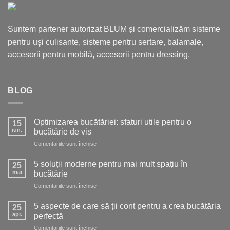
Suntem partener autorizat BLUM și comercializăm sisteme
pentru uşi culisante, sisteme pentru sertare, balamale,
accesorii pentru mobilă, accesorii pentru dressing.
BLOG
Optimizarea bucătăriei: sfaturi utile pentru o
15
iun.
bucătărie de vis
pentru
Comentariile sunt închise
Optimizarea
bucătăriei:
5 soluții moderne pentru mai mult spațiu în
25
sfaturi
mai
bucătărie
utile
pentru
Comentariile sunt închise
pentru
5
o
soluții
bucătărie
5 aspecte de care să ții cont pentru a crea bucătăria
25
moderne
de
apr.
perfectă
pentru
vis
pentru
Comentariile sunt închise
mai