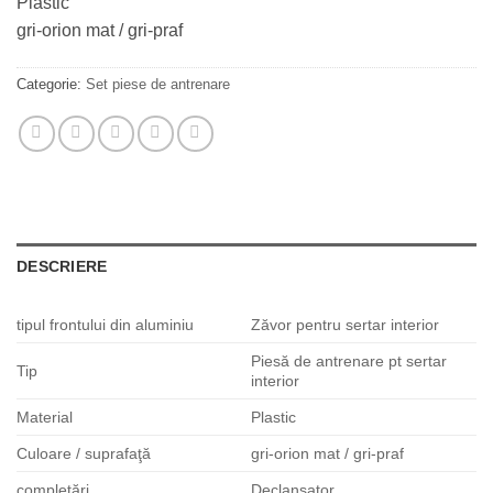
Plastic
gri-orion mat / gri-praf
Categorie:
Set piese de antrenare
DESCRIERE
tipul frontului din aluminiu
Zăvor pentru sertar interior
Piesă de antrenare pt sertar
Tip
interior
Material
Plastic
Culoare / suprafaţă
gri-orion mat / gri-praf
completări
Declanşator