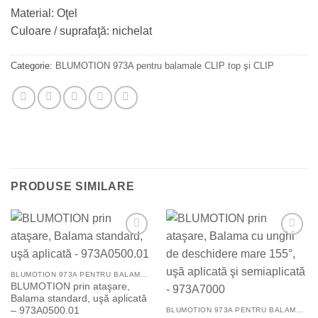
Material: Oţel
Culoare / suprafaţă: nichelat
Categorie:
BLUMOTION 973A pentru balamale CLIP top şi CLIP
PRODUSE SIMILARE
Add to
Add to
Wishlist
Wishlist
BLUMOTION 973A PENTRU BALAMALE CLIP TOP ŞI CLIP
BLUMOTION prin ataşare,
Balama standard, uşă aplicată
– 973A0500.01
BLUMOTION 973A PENTRU BALAMALE CLIP TOP ŞI CLIP