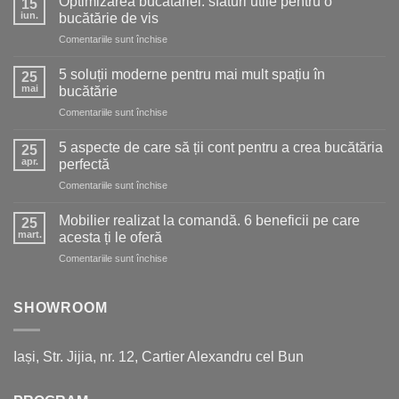
Optimizarea bucătăriei: sfaturi utile pentru o
15
iun.
bucătărie de vis
pentru
Comentariile sunt închise
Optimizarea
bucătăriei:
5 soluții moderne pentru mai mult spațiu în
25
sfaturi
mai
bucătărie
utile
pentru
Comentariile sunt închise
pentru
5
o
soluții
bucătărie
5 aspecte de care să ții cont pentru a crea bucătăria
25
moderne
de
apr.
perfectă
pentru
vis
pentru
Comentariile sunt închise
mai
5
mult
aspecte
spațiu
Mobilier realizat la comandă. 6 beneficii pe care
25
de
în
mart.
acesta ți le oferă
care
bucătărie
pentru
Comentariile sunt închise
să
Mobilier
ții
realizat
cont
la
SHOWROOM
pentru
comandă.
a
6
crea
beneficii
bucătăria
Iași, Str. Jijia, nr. 12, Cartier Alexandru cel Bun
pe
perfectă
care
acesta