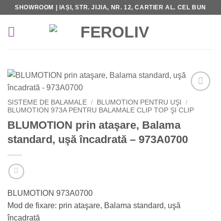
Skip
SHOWROOM | IAȘI, STR. JIJIA, NR. 12, CARTIER AL. CEL BUN
to
content
Add to
SISTEME DE BALAMALE
/
BLUMOTION PENTRU UŞI
/
Wishlist
BLUMOTION 973A PENTRU BALAMALE CLIP TOP ŞI CLIP
BLUMOTION prin ataşare, Balama
standard, uşă încadrată – 973A0700
BLUMOTION 973A0700
Mod de fixare: prin ataşare, Balama standard, uşă
încadrată