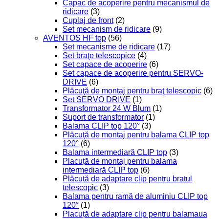
Capac de acoperire pentru mecanismul de
ridicare
(3)
Cuplaj de front
(2)
Set mecanism de ridicare
(9)
AVENTOS HF top
(56)
Set mecanisme de ridicare
(17)
Set braţe telescopice
(4)
Set capace de acoperire
(6)
Set capace de acoperire pentru SERVO-
DRIVE
(6)
Plăcuţă de montaj pentru braţ telescopic
(6)
Set SERVO DRIVE
(1)
Transformator 24 W Blum
(1)
Suport de transformator
(1)
Balama CLIP top 120°
(3)
Plăcuţă de montaj pentru balama CLIP top
120°
(6)
Balama intermediară CLIP top
(3)
Placuță de montaj pentru balama
intermediară CLIP top
(6)
Plăcuță de adaptare clip pentru bratul
telescopic
(3)
Balama pentru ramă de aluminiu CLIP top
120°
(1)
Placuță de adaptare clip pentru balamaua