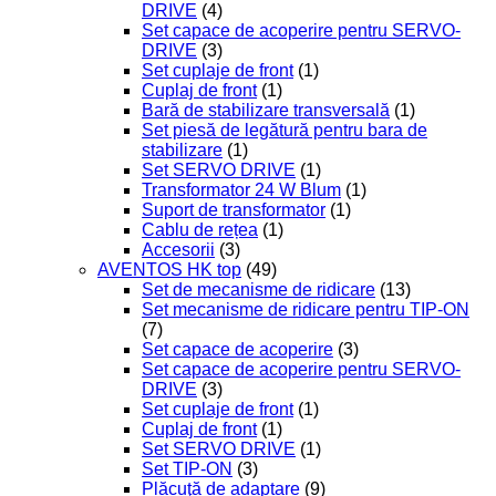
DRIVE
(4)
Set capace de acoperire pentru SERVO-
DRIVE
(3)
Set cuplaje de front
(1)
Cuplaj de front
(1)
Bară de stabilizare transversală
(1)
Set piesă de legătură pentru bara de
stabilizare
(1)
Set SERVO DRIVE
(1)
Transformator 24 W Blum
(1)
Suport de transformator
(1)
Cablu de rețea
(1)
Accesorii
(3)
AVENTOS HK top
(49)
Set de mecanisme de ridicare
(13)
Set mecanisme de ridicare pentru TIP-ON
(7)
Set capace de acoperire
(3)
Set capace de acoperire pentru SERVO-
DRIVE
(3)
Set cuplaje de front
(1)
Cuplaj de front
(1)
Set SERVO DRIVE
(1)
Set TIP-ON
(3)
Plăcuţă de adaptare
(9)