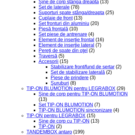
Şine de corp stânga dreapta
(13)
Set de laterale
(78)
Suporturi spate stânga/dreapta
(25)
Cuplaje de front
(13)
Set fronturi din aluminiu
(20)
Piesă frontală
(10)
Set piese de antrenare
(4)
Element de inserţie frontal
(16)
Element de inserţie lateral
(7)
Pereţi de spate din oţel
(2)
Traversă
(5)
Accesorii
(15)
Stabilizare front/fund de sertar
(2)
Set de stabilizare laterală
(2)
Piese de prindere
(3)
Şuruburi
(8)
TIP-ON BLUMOTION pentru LEGRABOX
(29)
Şine de corp pentru TIP-ON BLUMOTION
(13)
Set TIP-ON BLUMOTION
(7)
TIP-ON BLUMOTION sincronizare
(4)
TIP-ON pentru LEGRABOX
(15)
Şine de corp cu TIP-ON
(13)
TIP-ON
(2)
TANDEMBOX antaro
(199)