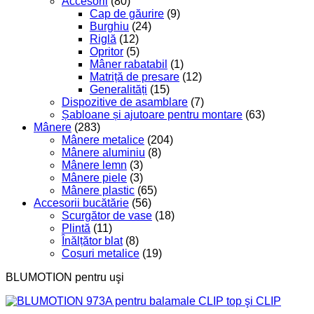
Accesorii
(80)
Cap de găurire
(9)
Burghiu
(24)
Riglă
(12)
Opritor
(5)
Mâner rabatabil
(1)
Matriță de presare
(12)
Generalități
(15)
Dispozitive de asamblare
(7)
Șabloane și ajutoare pentru montare
(63)
Mânere
(283)
Mânere metalice
(204)
Mânere aluminiu
(8)
Mânere lemn
(3)
Mânere piele
(3)
Mânere plastic
(65)
Accesorii bucătărie
(56)
Scurgător de vase
(18)
Plintă
(11)
Înălțător blat
(8)
Coșuri metalice
(19)
BLUMOTION pentru uşi