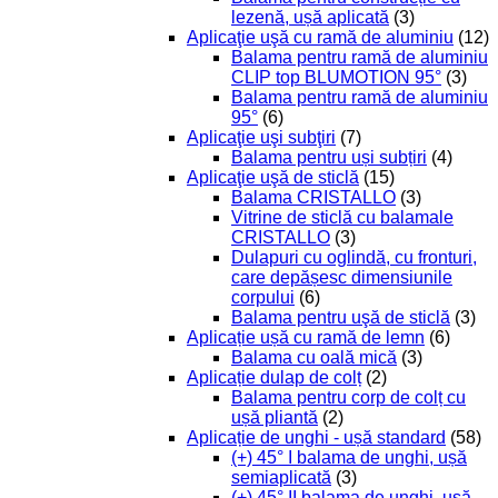
lezenă, ușă aplicată
(3)
Aplicaţie uşă cu ramă de aluminiu
(12)
Balama pentru ramă de aluminiu
CLIP top BLUMOTION 95°
(3)
Balama pentru ramă de aluminiu
95°
(6)
Aplicaţie uşi subţiri
(7)
Balama pentru uși subțiri
(4)
Aplicaţie uşă de sticlă
(15)
Balama CRISTALLO
(3)
Vitrine de sticlă cu balamale
CRISTALLO
(3)
Dulapuri cu oglindă, cu fronturi,
care depășesc dimensiunile
corpului
(6)
Balama pentru uşă de sticlă
(3)
Aplicație ușă cu ramă de lemn
(6)
Balama cu oală mică
(3)
Aplicație dulap de colț
(2)
Balama pentru corp de colț cu
ușă pliantă
(2)
Aplicație de unghi - ușă standard
(58)
(+) 45° I balama de unghi, ușă
semiaplicată
(3)
(+) 45° II balama de unghi, ușă