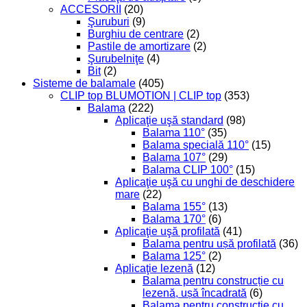
ACCESORII
(20)
Şuruburi
(9)
Burghiu de centrare
(2)
Pastile de amortizare
(2)
Şurubelniţe
(4)
Bit
(2)
Sisteme de balamale
(405)
CLIP top BLUMOTION | CLIP top
(353)
Balama
(222)
Aplicaţie uşă standard
(98)
Balama 110°
(35)
Balama specială 110°
(15)
Balama 107°
(29)
Balama CLIP 100°
(15)
Aplicaţie uşă cu unghi de deschidere
mare
(22)
Balama 155°
(13)
Balama 170°
(6)
Aplicaţie uşă profilată
(41)
Balama pentru ușă profilată
(36)
Balama 125°
(2)
Aplicaţie lezenă
(12)
Balama pentru construcție cu
lezenă, ușă încadrată
(6)
Balama pentru construcție cu