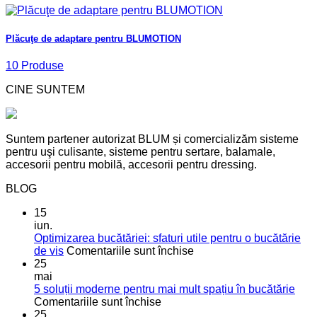
Plăcuţe de adaptare pentru BLUMOTION
10 Produse
CINE SUNTEM
Suntem partener autorizat BLUM și comercializăm sisteme
pentru uşi culisante, sisteme pentru sertare, balamale,
accesorii pentru mobilă, accesorii pentru dressing.
BLOG
15
iun.
Optimizarea bucătăriei: sfaturi utile pentru o bucătărie
pentru
de vis
Comentariile sunt închise
Optimizarea
25
bucătăriei:
mai
sfaturi
5 soluții moderne pentru mai mult spațiu în bucătărie
pentru
utile
Comentariile sunt închise
5
pentru
25