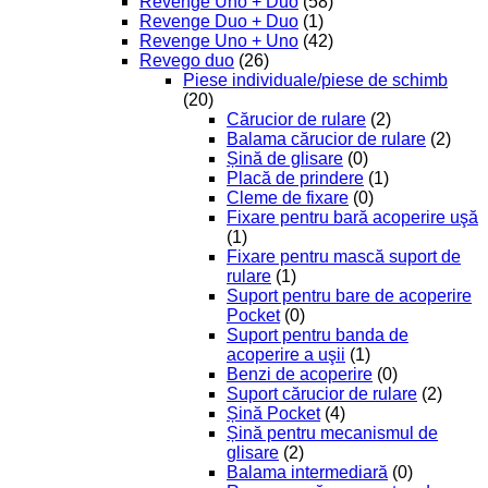
Revenge Uno + Duo
(58)
Revenge Duo + Duo
(1)
Revenge Uno + Uno
(42)
Revego duo
(26)
Piese individuale/piese de schimb
(20)
Cărucior de rulare
(2)
Balama cărucior de rulare
(2)
Șină de glisare
(0)
Placă de prindere
(1)
Cleme de fixare
(0)
Fixare pentru bară acoperire uşă
(1)
Fixare pentru mască suport de
rulare
(1)
Suport pentru bare de acoperire
Pocket
(0)
Suport pentru banda de
acoperire a uşii
(1)
Benzi de acoperire
(0)
Suport cărucior de rulare
(2)
Șină Pocket
(4)
Șină pentru mecanismul de
glisare
(2)
Balama intermediară
(0)