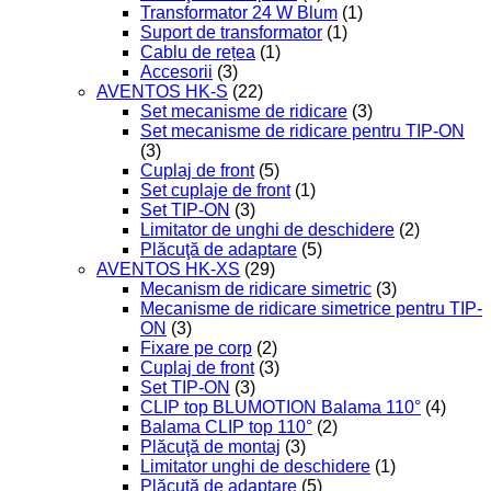
Transformator 24 W Blum
(1)
Suport de transformator
(1)
Cablu de rețea
(1)
Accesorii
(3)
AVENTOS HK-S
(22)
Set mecanisme de ridicare
(3)
Set mecanisme de ridicare pentru TIP-ON
(3)
Cuplaj de front
(5)
Set cuplaje de front
(1)
Set TIP-ON
(3)
Limitator de unghi de deschidere
(2)
Plăcuţă de adaptare
(5)
AVENTOS HK-XS
(29)
Mecanism de ridicare simetric
(3)
Mecanisme de ridicare simetrice pentru TIP-
ON
(3)
Fixare pe corp
(2)
Cuplaj de front
(3)
Set TIP-ON
(3)
CLIP top BLUMOTION Balama 110°
(4)
Balama CLIP top 110°
(2)
Plăcuţă de montaj
(3)
Limitator unghi de deschidere
(1)
Plăcuţă de adaptare
(5)