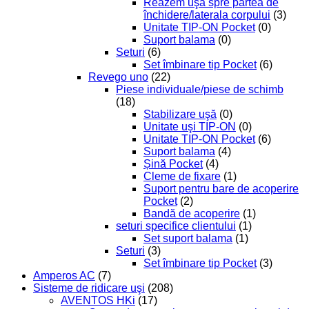
Reazem uşă spre partea de
închidere/laterala corpului
(3)
Unitate TIP-ON Pocket
(0)
Suport balama
(0)
Seturi
(6)
Set îmbinare tip Pocket
(6)
Revego uno
(22)
Piese individuale/piese de schimb
(18)
Stabilizare uşă
(0)
Unitate uşi TIP-ON
(0)
Unitate TIP-ON Pocket
(6)
Suport balama
(4)
Șină Pocket
(4)
Cleme de fixare
(1)
Suport pentru bare de acoperire
Pocket
(2)
Bandă de acoperire
(1)
seturi specifice clientului
(1)
Set suport balama
(1)
Seturi
(3)
Set îmbinare tip Pocket
(3)
Amperos AC
(7)
Sisteme de ridicare uşi
(208)
AVENTOS HKi
(17)