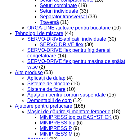
Seturi combinate
(19)
Seturi individuale
(33)
Separator transversal
(33)
Traversă
(11)
ORGA-LINE ajutoare pentru bucătărie
(10)
Tehnologii de mișcare
(44)
SERVO-DRIVE-aplicații individuale
(30)
SERVO-DRIVE flex
(30)
SERVO-DRIVE flex pentru frigidere si
congelatoare
(14)
SERVO-DRIVE flex pentru mașina de spălat
vase
(2)
Alte produse
(53)
Aplicații de dulap
(4)
Sisteme de blocare
(10)
Sisteme de fixare
(10)
Agăţători pentru corpuri suspendate
(15)
Demontabili de corp
(12)
Ajutoare pentru prelucrare
(168)
Maşini de găurire şi montare feronerie
(18)
MINIPRESS top cu EASYSTICK
(5)
MINIPRESS top
(6)
MINIPRESS P
(9)
MINIPRESS M
(5)