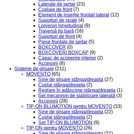
Laterale de sertar
(23)
Cuplaje de front
(7)
Element de inserţie frontal/ lateral
(12)
Suporturi de spate
(4)
Lonjeron longitudinal
(9)
Traversă tip bară
(16)
Suporturi de front
(4)
Piese frontale de sertar
(5)
BOXCOVER
(0)
BOXCOVER/ BOXCAP
(9)
Capac de acoperire interior
(2)
Accesorii
(8)
Sisteme de glisare
(211)
MOVENTO
(65)
Şine de glisare stânga/dreapta
(27)
Cuplaj stânga/dreapta
(2)
Reglare în adâncime stânga/dreapta
(1)
Set mecanism de stabilizare laterală
(3)
Accesorii
(28)
TIP-ON BLUMOTION pentru MOVENTO
(33)
Şine de glisare stânga/dreapta
(22)
Cuplaj stânga/dreapta
(2)
Set TIP-ON BLUMOTION
(9)
TIP-ON pentru MOVENTO
(26)
Şine de glisare stânga/dreapta
(21)