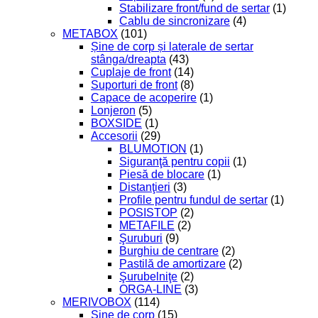
Stabilizare front/fund de sertar
(1)
Cablu de sincronizare
(4)
METABOX
(101)
Șine de corp și laterale de sertar
stânga/dreapta
(43)
Cuplaje de front
(14)
Suporturi de front
(8)
Capace de acoperire
(1)
Lonjeron
(5)
BOXSIDE
(1)
Accesorii
(29)
BLUMOTION
(1)
Siguranţă pentru copii
(1)
Piesă de blocare
(1)
Distanţieri
(3)
Profile pentru fundul de sertar
(1)
POSISTOP
(2)
METAFILE
(2)
Şuruburi
(9)
Burghiu de centrare
(2)
Pastilă de amortizare
(2)
Şurubelniţe
(2)
ORGA-LINE
(3)
MERIVOBOX
(114)
Şine de corp
(15)