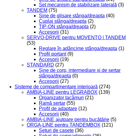
Set mecanism de stabilizare laterală
(3)
TANDEM
(75)
Şine de glisare stânga/dreapta
(40)
Cuplaj stânga/dreapta
(2)
TIP-ON stânga/dreapta
(2)
Accesorii
(31)
SERVO-DRIVE pentru MOVENTO | TANDEM
(53)
Reglare în adâncime stânga/dreapta
(1)
Profil portant
(9)
Accesorii
(19)
STANDARD
(27)
Şine de corp, intermediare și de sertar
stânga/dreapta
(0)
Accesorii
(27)
Sisteme de compartimentare interioară
(274)
AMBIA-LINE pentru LEGRABOX
(139)
Organizator tacâmuri
(21)
Ramă sertar
(55)
Profil de adaptare
(12)
Accesorii
(40)
AMBIA-LINE ajutoare pentru bucătărie
(5)
ORGA-LINE pentru TANDEMBOX
(121)
Seturi de casete
(36)
Seturi de compartimente
(26)