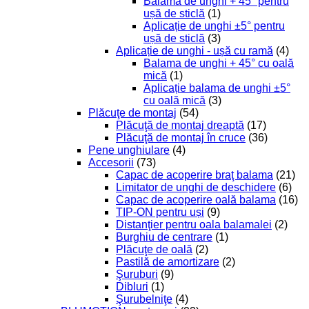
Balama de unghi + 45° pentru
ușă de sticlă
(1)
Aplicație de unghi ±5° pentru
ușă de sticlă
(3)
Aplicație de unghi - ușă cu ramă
(4)
Balama de unghi + 45° cu oală
mică
(1)
Aplicație balama de unghi ±5°
cu oală mică
(3)
Plăcuţe de montaj
(54)
Plăcuţă de montaj dreaptă
(17)
Plăcuţă de montaj în cruce
(36)
Pene unghiulare
(4)
Accesorii
(73)
Capac de acoperire braţ balama
(21)
Limitator de unghi de deschidere
(6)
Capac de acoperire oală balama
(16)
TIP-ON pentru uși
(9)
Distanţier pentru oala balamalei
(2)
Burghiu de centrare
(1)
Plăcuţe de oală
(2)
Pastilă de amortizare
(2)
Şuruburi
(9)
Dibluri
(1)
Şurubelniţe
(4)