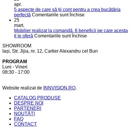
soluții
o
apr.
moderne
bucătărie
5 aspecte de care să ții cont pentru a crea bucătăria
pentru
de
pentru
perfectă
Comentariile sunt închise
mai
vis
5
25
mult
aspecte
mart.
spațiu
de
Mobilier realizat la comandă. 6 beneficii pe care acesta
în
care
pentru
ți le oferă
Comentariile sunt închise
bucătărie
să
Mobilier
SHOWROOM
ții
realizat
Iași, Str. Jijia, nr. 12, Cartier Alexandru cel Bun
cont
la
pentru
comandă.
PROGRAM
a
6
Luni - Vineri
crea
beneficii
08:30 - 17:00
bucătăria
pe
perfectă
care
acesta
Website realizat de
INNVISION.RO
.
ți
le
CATALOG PRODUSE
oferă
DESPRE NOI
PARTENERI
NOUTĂȚI
FAQ
CONTACT