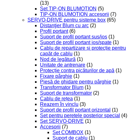
(13)
Set TIP-ON BLUMOTION
(5)
TIP-ON BLUMOTION accesorii
(7)
SERVO-DRIVE pentru sisteme box
(65)
Distanţier Blum cu arc
(2)
Profil portant
(6)
Suport de profil portant sus/jos
(1)
Suport de profil portant jos/spate
(1)
Cablu de repartizare și protecție pentru
capăt de cablu
(1)
Nod de legătură
(1)
Unitate de antrenare
(1)
Protecție contra picăturilor de apă
(1)
Fixare pârghie
(1)
Piesă de ghidare pentru pârghie
(1)
Transformator Blum
(1)
Suport de transformator
(2)
Cablu de rețea
(1)
Reazem în vinclu
(3)
Suport de profil portant orizontal
(1)
Set pentru peretele posterior special
(4)
Set SERVO-DRIVE
(1)
Accesorii
(7)
Set COMBOX
(1)
Suport de cablu
(1)