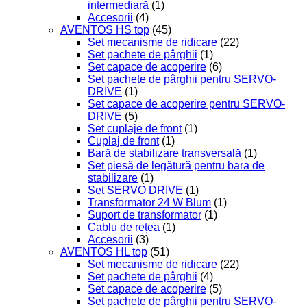
intermediară
(1)
Accesorii
(4)
AVENTOS HS top
(45)
Set mecanisme de ridicare
(22)
Set pachete de pârghii
(1)
Set capace de acoperire
(6)
Set pachete de pârghii pentru SERVO-
DRIVE
(1)
Set capace de acoperire pentru SERVO-
DRIVE
(5)
Set cuplaje de front
(1)
Cuplaj de front
(1)
Bară de stabilizare transversală
(1)
Set piesă de legătură pentru bara de
stabilizare
(1)
Set SERVO DRIVE
(1)
Transformator 24 W Blum
(1)
Suport de transformator
(1)
Cablu de rețea
(1)
Accesorii
(3)
AVENTOS HL top
(51)
Set mecanisme de ridicare
(22)
Set pachete de pârghii
(4)
Set capace de acoperire
(5)
Set pachete de pârghii pentru SERVO-