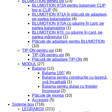
BLUMOTION pentru uşi
(23)
BLUMOTION 973A pentru balamale CLIP
top şi CLIP
(5)
BLUMOTION 971A în plăcuţă de adaptare,
pe partea balamalelor
(4)
BLUMOTION 970A cu găurire în cant, pe
partea balamalelor
(1)
BLUMOTION 970. cu găurire în cant, pe
partea mânerului
(1)
Plăcuţe de adaptare pentru BLUMOTION
(10)
TIP-ON pentru uşi
(18)
TIP-ON pentru uşi
(9)
Plăcuţă de adaptare TIP-ON
(9)
MODUL
(27)
Balama
(12)
Balama 100°
(6)
Balama pentru construcție cu lezenă,
ușă încadrată
(1)
Balama pentru dulap cu frigider
încorporat
(2)
Plăcuţe de montaj
(10)
Accesorii
(5)
Sisteme box
(716)
LEGRABOX
(221)