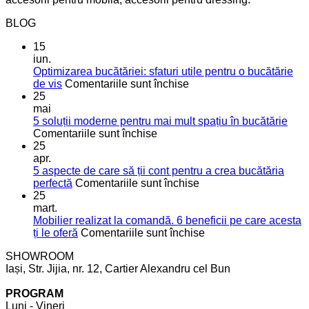
BLOG
15
iun.
Optimizarea bucătăriei: sfaturi utile pentru o bucătărie
pentru
de vis
Comentariile sunt închise
Optimizarea
25
bucătăriei:
mai
sfaturi
5 soluții moderne pentru mai mult spațiu în bucătărie
pentru
utile
Comentariile sunt închise
5
pentru
25
soluții
o
apr.
moderne
bucătărie
5 aspecte de care să ții cont pentru a crea bucătăria
pentru
de
pentru
perfectă
Comentariile sunt închise
mai
vis
5
25
mult
aspecte
mart.
spațiu
de
Mobilier realizat la comandă. 6 beneficii pe care acesta
în
care
pentru
ți le oferă
Comentariile sunt închise
bucătărie
să
Mobilier
SHOWROOM
ții
realizat
Iași, Str. Jijia, nr. 12, Cartier Alexandru cel Bun
cont
la
pentru
comandă.
PROGRAM
a
6
Luni - Vineri
crea
beneficii