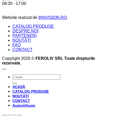
08:30 - 17:00
bucătăria
pe
perfectă
care
acesta
Website realizat de
INNVISION.RO
.
ți
le
CATALOG PRODUSE
oferă
DESPRE NOI
PARTENERI
NOUTĂȚI
FAQ
CONTACT
Copyright 2026 ©
FEROLIV SRL Toate drepturile
rezervate.
Caută
după:
ACASĂ
CATALOG PRODUSE
NOUTĂȚI
CONTACT
Autentificare