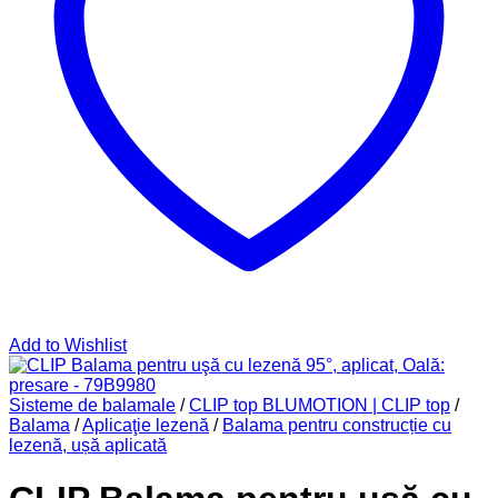
Add to Wishlist
Sisteme de balamale
/
CLIP top BLUMOTION | CLIP top
/
Balama
/
Aplicaţie lezenă
/
Balama pentru construcție cu
lezenă, ușă aplicată