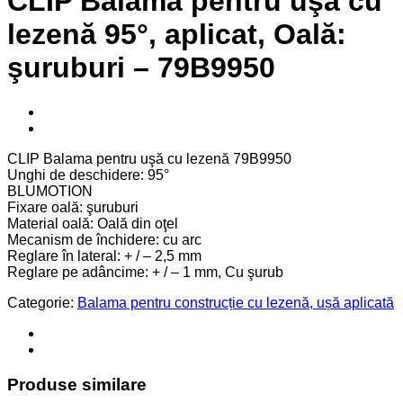
CLIP Balama pentru uşă cu
lezenă 95°, aplicat, Oală:
şuruburi – 79B9950
CLIP Balama pentru uşă cu lezenă 79B9950
Unghi de deschidere: 95°
BLUMOTION
Fixare oală: şuruburi
Material oală: Oală din oţel
Mecanism de închidere: cu arc
Reglare în lateral: + / – 2,5 mm
Reglare pe adâncime: + / – 1 mm, Cu şurub
Categorie:
Balama pentru construcție cu lezenă, ușă aplicată
Produse similare