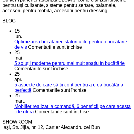
pentru uşi culisante, sisteme pentru sertare, balamale,
accesorii pentru mobilă, accesorii pentru dressing.
BLOG
15
iun.
Optimizarea bucătăriei: sfaturi utile pentru o bucătărie
pentru
de vis
Comentariile sunt închise
Optimizarea
25
bucătăriei:
mai
sfaturi
5 soluții moderne pentru mai mult spațiu în bucătărie
pentru
utile
Comentariile sunt închise
5
pentru
25
soluții
o
apr.
moderne
bucătărie
5 aspecte de care să ții cont pentru a crea bucătăria
pentru
de
pentru
perfectă
Comentariile sunt închise
mai
vis
5
25
mult
aspecte
mart.
spațiu
de
Mobilier realizat la comandă. 6 beneficii pe care acesta
în
care
pentru
ți le oferă
Comentariile sunt închise
bucătărie
să
Mobilier
SHOWROOM
ții
realizat
Iași, Str. Jijia, nr. 12, Cartier Alexandru cel Bun
cont
la
pentru
comandă.