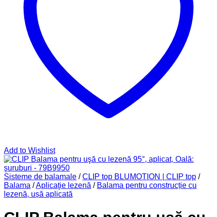
Add to Wishlist
Sisteme de balamale
/
CLIP top BLUMOTION | CLIP top
/
Balama
/
Aplicaţie lezenă
/
Balama pentru construcție cu
lezenă, ușă aplicată