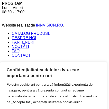
PROGRAM
a
6
Luni - Vineri
crea
beneficii
08:30 - 17:00
bucătăria
pe
perfectă
care
acesta
Website realizat de
INNVISION.RO
.
ți
le
CATALOG PRODUSE
oferă
DESPRE NOI
PARTENERI
NOUTĂȚI
FAQ
CONTACT
Copyright 2026 ©
FEROLIV SRL Toate drepturile
rezervate.
Confidențialitatea datelor dvs. este
importantă pentru noi
Caută
Folosim cookie-uri pentru a vă îmbunătăți experiența de
după:
navigare, pentru a vă prezenta conținut și reclame
ACASĂ
CATALOG PRODUSE
personalizate și pentru a analiza traficul nostru. Făcând clic
NOUTĂȚI
pe „Acceptă tot”, acceptați utilizarea cookie-urilor.
CONTACT
Autentificare