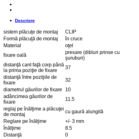
Descriere
sistem plăcuţe de montaj
CLIP
Formă plăcuţă de montaj
în cruce
Material
oţel
presare (dibluri prinse cu
fixare oală
şuruburi)
distanţă cant faţă corp până
37
la prima poziţie de fixare
distanţă între poziţiile de
32
fixare
diametrul găurilor de fixare
10
adâncimea găurilor de
11.5
fixare
reglaj pe înălţime a plăcuţei
cu gaură alungită
de montaj
Reglare pe înălţime
+/- 3 mm
Înălţime
8.5
Distanţă
0