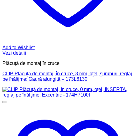
Add to Wishlist
Vezi detalii
Plăcuţă de montaj în cruce
CLIP Plăcuţă de montaj, în cruce, 3 mm, oţel, şuruburi, reglaj
pe înălţime: Gaură alungită – 173L6130