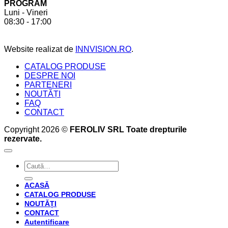
PROGRAM
a
6
Luni - Vineri
crea
beneficii
08:30 - 17:00
bucătăria
pe
perfectă
care
acesta
Website realizat de
INNVISION.RO
.
ți
le
CATALOG PRODUSE
oferă
DESPRE NOI
PARTENERI
NOUTĂȚI
FAQ
CONTACT
Copyright 2026 ©
FEROLIV SRL Toate drepturile
rezervate.
Caută
după:
ACASĂ
CATALOG PRODUSE
NOUTĂȚI
CONTACT
Autentificare