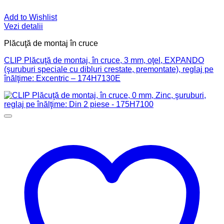
Add to Wishlist
Vezi detalii
Plăcuţă de montaj în cruce
CLIP Plăcuţă de montaj, în cruce, 3 mm, oţel, EXPANDO
(şuruburi speciale cu dibluri crestate, premontate), reglaj pe
înălţime: Excentric – 174H7130E