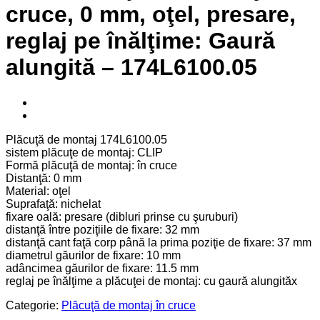
cruce, 0 mm, oţel, presare,
reglaj pe înălţime: Gaură
alungită – 174L6100.05
Plăcuţă de montaj 174L6100.05
sistem plăcuţe de montaj: CLIP
Formă plăcuţă de montaj: în cruce
Distanţă: 0 mm
Material: oţel
Suprafaţă: nichelat
fixare oală: presare (dibluri prinse cu şuruburi)
distanţă între poziţiile de fixare: 32 mm
distanţă cant faţă corp până la prima poziţie de fixare: 37 mm
diametrul găurilor de fixare: 10 mm
adâncimea găurilor de fixare: 11.5 mm
reglaj pe înălţime a plăcuţei de montaj: cu gaură alungităx
Categorie:
Plăcuţă de montaj în cruce