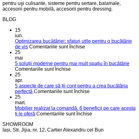
pentru uşi culisante, sisteme pentru sertare, balamale,
accesorii pentru mobilă, accesorii pentru dressing.
BLOG
15
iun.
Optimizarea bucătăriei: sfaturi utile pentru o bucătărie
pentru
de vis
Comentariile sunt închise
Optimizarea
25
bucătăriei:
mai
sfaturi
5 soluții moderne pentru mai mult spațiu în bucătărie
pentru
utile
Comentariile sunt închise
5
pentru
25
soluții
o
apr.
moderne
bucătărie
5 aspecte de care să ții cont pentru a crea bucătăria
pentru
de
pentru
perfectă
Comentariile sunt închise
mai
vis
5
25
mult
aspecte
mart.
spațiu
de
Mobilier realizat la comandă. 6 beneficii pe care acesta
în
care
pentru
ți le oferă
Comentariile sunt închise
bucătărie
să
Mobilier
SHOWROOM
ții
realizat
Iași, Str. Jijia, nr. 12, Cartier Alexandru cel Bun
cont
la
pentru
comandă.