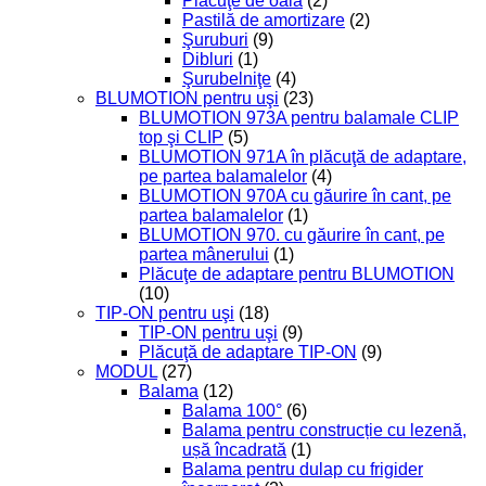
Plăcuţe de oală
(2)
Pastilă de amortizare
(2)
Şuruburi
(9)
Dibluri
(1)
Şurubelniţe
(4)
BLUMOTION pentru uşi
(23)
BLUMOTION 973A pentru balamale CLIP
top şi CLIP
(5)
BLUMOTION 971A în plăcuţă de adaptare,
pe partea balamalelor
(4)
BLUMOTION 970A cu găurire în cant, pe
partea balamalelor
(1)
BLUMOTION 970. cu găurire în cant, pe
partea mânerului
(1)
Plăcuţe de adaptare pentru BLUMOTION
(10)
TIP-ON pentru uşi
(18)
TIP-ON pentru uşi
(9)
Plăcuţă de adaptare TIP-ON
(9)
MODUL
(27)
Balama
(12)
Balama 100°
(6)
Balama pentru construcție cu lezenă,
ușă încadrată
(1)
Balama pentru dulap cu frigider