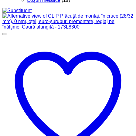
Coșuri metalice
(19)