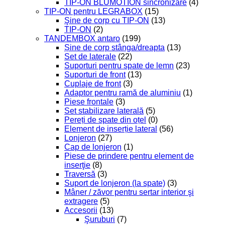
TIP-ON BLUMOTION sincronizare
(4)
TIP-ON pentru LEGRABOX
(15)
Şine de corp cu TIP-ON
(13)
TIP-ON
(2)
TANDEMBOX antaro
(199)
Șine de corp stânga/dreapta
(13)
Set de laterale
(22)
Suporturi pentru spate de lemn
(23)
Suporturi de front
(13)
Cuplaje de front
(3)
Adaptor pentru ramă de aluminiu
(1)
Piese frontale
(3)
Set stabilizare laterală
(5)
Pereți de spate din oțel
(0)
Element de inserție lateral
(56)
Lonjeron
(27)
Cap de lonjeron
(1)
Piese de prindere pentru element de
inserţie
(8)
Traversă
(3)
Suport de lonjeron (la spate)
(3)
Mâner / zăvor pentru sertar interior şi
extragere
(5)
Accesorii
(13)
Şuruburi
(7)