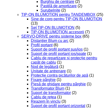
Burghiu de centrare
(2)
Pastilă de amortizare
(2)
Şurubelniţe
(2)
TIP-ON BLUMOTION pentru TANDEMBOX
(25)
Şine de corp pentru TIP-ON BLUMOTION
(13)
Set TIP-ON BLUMOTION
(5)
TIP-ON BLUMOTION accesorii
(7)
SERVO-DRIVE pentru sisteme box
(65)
Distanţier Blum cu arc
(2)
Profil portant
(6)
Suport de profil portant sus/jos
(1)
Suport de profil portant jos/spate
(1)
Cablu de repartizare și protecție pentru
capăt de cablu
(1)
Nod de legătură
(1)
Unitate de antrenare
(1)
Protecție contra picăturilor de apă
(1)
Fixare pârghie
(1)
Piesă de ghidare pentru pârghie
(1)
Transformator Blum
(1)
Suport de transformator
(2)
Cablu de rețea
(1)
Reazem în vinclu
(3)
Suport de profil portant orizontal
(1)