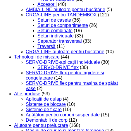
Accesorii
(40)
AMBIA-LINE ajutoare pentru bucătărie
(5)
ORGA-LINE pentru TANDEMBOX
(121)
Seturi de casete
(36)
Seturi de compartimente
(26)
Seturi combinate
(19)
Seturi individuale
(33)
Separator transversal
(33)
Traversă
(11)
ORGA-LINE ajutoare pentru bucătărie
(10)
Tehnologii de mișcare
(44)
SERVO-DRIVE-aplicații individuale
(30)
SERVO-DRIVE flex
(30)
SERVO-DRIVE flex pentru frigidere si
congelatoare
(14)
SERVO-DRIVE flex pentru mașina de spălat
vase
(2)
Alte produse
(53)
Aplicații de dulap
(4)
Sisteme de blocare
(10)
Sisteme de fixare
(10)
Agăţători pentru corpuri suspendate
(15)
Demontabili de corp
(12)
Ajutoare pentru prelucrare
(168)
Maşini de găurire şi montare feronerie
(18)