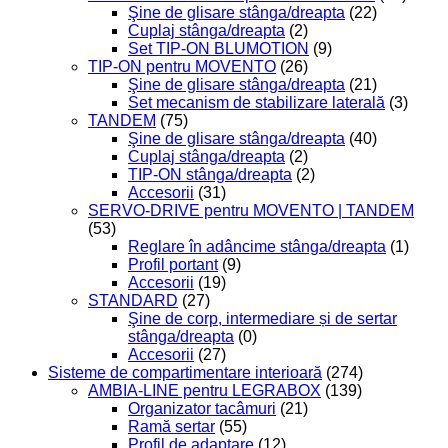
Şine de glisare stânga/dreapta
(22)
Cuplaj stânga/dreapta
(2)
Set TIP-ON BLUMOTION
(9)
TIP-ON pentru MOVENTO
(26)
Şine de glisare stânga/dreapta
(21)
Set mecanism de stabilizare laterală
(3)
TANDEM
(75)
Şine de glisare stânga/dreapta
(40)
Cuplaj stânga/dreapta
(2)
TIP-ON stânga/dreapta
(2)
Accesorii
(31)
SERVO-DRIVE pentru MOVENTO | TANDEM
(53)
Reglare în adâncime stânga/dreapta
(1)
Profil portant
(9)
Accesorii
(19)
STANDARD
(27)
Şine de corp, intermediare și de sertar
stânga/dreapta
(0)
Accesorii
(27)
Sisteme de compartimentare interioară
(274)
AMBIA-LINE pentru LEGRABOX
(139)
Organizator tacâmuri
(21)
Ramă sertar
(55)
Profil de adaptare
(12)