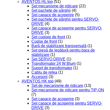
AVENTOS HL top
(51)
Set mecanisme de ridicare
(22)
Set pachete de pârghii
(4)
Set capace de acoperire
(5)
Set pachete de pârghii pentru SERVO-
DRIVE
(4)
Set capace de acoperire pentru SERVO-
DRIVE
(3)
Set cuplaje de front
(1)
Cuplaj de front
(1)
Bară de stabilizare transversală
(1)
Set piesă de legătură pentru bara de
stabilizare
(1)
Set SERVO DRIVE
(1)
Transformator 24 W Blum
(1)
Suport de transformator
(1)
Cablu de rețea
(1)
Accesorii
(3)
AVENTOS HK top
(49)
Set de mecanisme de ridicare
(13)
Set mecanisme de ridicare pentru TIP-ON
(7)
Set capace de acoperire
(3)
Set capace de acoperire pentru SERVO-
DRIVE
(3)