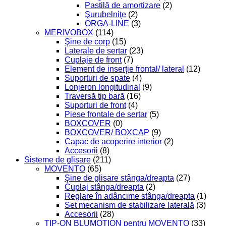
Pastilă de amortizare
(2)
Şurubelniţe
(2)
ORGA-LINE
(3)
MERIVOBOX
(114)
Şine de corp
(15)
Laterale de sertar
(23)
Cuplaje de front
(7)
Element de inserţie frontal/ lateral
(12)
Suporturi de spate
(4)
Lonjeron longitudinal
(9)
Traversă tip bară
(16)
Suporturi de front
(4)
Piese frontale de sertar
(5)
BOXCOVER
(0)
BOXCOVER/ BOXCAP
(9)
Capac de acoperire interior
(2)
Accesorii
(8)
Sisteme de glisare
(211)
MOVENTO
(65)
Şine de glisare stânga/dreapta
(27)
Cuplaj stânga/dreapta
(2)
Reglare în adâncime stânga/dreapta
(1)
Set mecanism de stabilizare laterală
(3)
Accesorii
(28)
TIP-ON BLUMOTION pentru MOVENTO
(33)