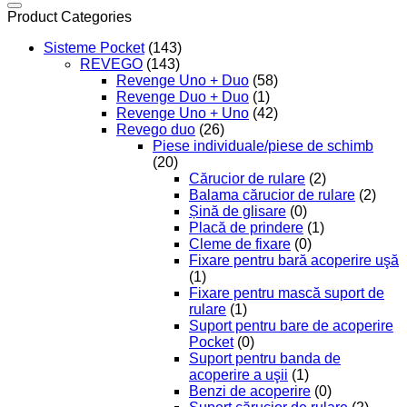
Product Categories
Sisteme Pocket
(143)
REVEGO
(143)
Revenge Uno + Duo
(58)
Revenge Duo + Duo
(1)
Revenge Uno + Uno
(42)
Revego duo
(26)
Piese individuale/piese de schimb
(20)
Cărucior de rulare
(2)
Balama cărucior de rulare
(2)
Șină de glisare
(0)
Placă de prindere
(1)
Cleme de fixare
(0)
Fixare pentru bară acoperire uşă
(1)
Fixare pentru mască suport de
rulare
(1)
Suport pentru bare de acoperire
Pocket
(0)
Suport pentru banda de
acoperire a uşii
(1)
Benzi de acoperire
(0)