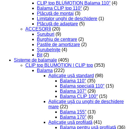
CLIP top BLUMOTION Balama 110°
(4)
Balama CLIP top 110°
(2)
Plăcuţă de montaj
(3)
Limitator unghi de deschidere
(1)
Plăcuţă de adaptare
(5)
ACCESORII
(20)
Şuruburi
(9)
Burghiu de centrare
(2)
Pastile de amortizare
(2)
Şurubelniţe
(4)
Bit
(2)
Sisteme de balamale
(405)
CLIP top BLUMOTION | CLIP top
(353)
Balama
(222)
Aplicaţie uşă standard
(98)
Balama 110°
(35)
Balama specială 110°
(15)
Balama 107°
(29)
Balama CLIP 100°
(15)
Aplicaţie uşă cu unghi de deschidere
mare
(22)
Balama 155°
(13)
Balama 170°
(6)
Aplicaţie uşă profilată
(41)
Balama pentru ușă profilată
(36)