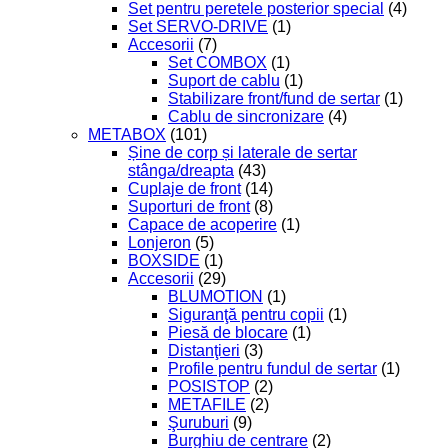
Set pentru peretele posterior special
(4)
Set SERVO-DRIVE
(1)
Accesorii
(7)
Set COMBOX
(1)
Suport de cablu
(1)
Stabilizare front/fund de sertar
(1)
Cablu de sincronizare
(4)
METABOX
(101)
Șine de corp și laterale de sertar
stânga/dreapta
(43)
Cuplaje de front
(14)
Suporturi de front
(8)
Capace de acoperire
(1)
Lonjeron
(5)
BOXSIDE
(1)
Accesorii
(29)
BLUMOTION
(1)
Siguranţă pentru copii
(1)
Piesă de blocare
(1)
Distanţieri
(3)
Profile pentru fundul de sertar
(1)
POSISTOP
(2)
METAFILE
(2)
Şuruburi
(9)
Burghiu de centrare
(2)