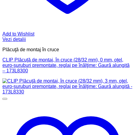
Add to Wishlist
Vezi detalii
Plăcuţă de montaj în cruce
CLIP Plăcuţă de montaj, în cruce (28/32 mm), 0 mm, oţel,
euro-şuruburi premontate, reglaj pe înălţime: Gaură alungită
– 173L8300