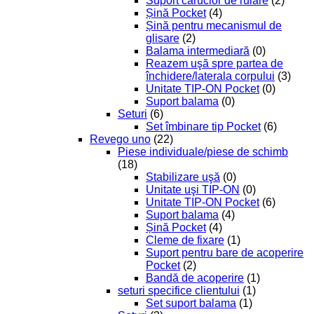
Suport cărucior de rulare
(2)
Șină Pocket
(4)
Șină pentru mecanismul de
glisare
(2)
Balama intermediară
(0)
Reazem uşă spre partea de
închidere/laterala corpului
(3)
Unitate TIP-ON Pocket
(0)
Suport balama
(0)
Seturi
(6)
Set îmbinare tip Pocket
(6)
Revego uno
(22)
Piese individuale/piese de schimb
(18)
Stabilizare uşă
(0)
Unitate uşi TIP-ON
(0)
Unitate TIP-ON Pocket
(6)
Suport balama
(4)
Șină Pocket
(4)
Cleme de fixare
(1)
Suport pentru bare de acoperire
Pocket
(2)
Bandă de acoperire
(1)
seturi specifice clientului
(1)
Set suport balama
(1)