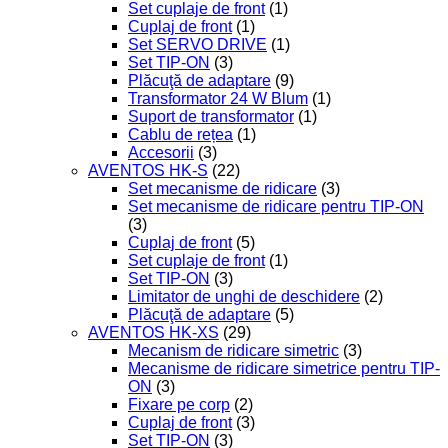
Set cuplaje de front
(1)
Cuplaj de front
(1)
Set SERVO DRIVE
(1)
Set TIP-ON
(3)
Plăcuţă de adaptare
(9)
Transformator 24 W Blum
(1)
Suport de transformator
(1)
Cablu de rețea
(1)
Accesorii
(3)
AVENTOS HK-S
(22)
Set mecanisme de ridicare
(3)
Set mecanisme de ridicare pentru TIP-ON
(3)
Cuplaj de front
(5)
Set cuplaje de front
(1)
Set TIP-ON
(3)
Limitator de unghi de deschidere
(2)
Plăcuţă de adaptare
(5)
AVENTOS HK-XS
(29)
Mecanism de ridicare simetric
(3)
Mecanisme de ridicare simetrice pentru TIP-
ON
(3)
Fixare pe corp
(2)
Cuplaj de front
(3)
Set TIP-ON
(3)