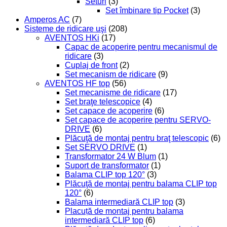
Seturi
(3)
Set îmbinare tip Pocket
(3)
Amperos AC
(7)
Sisteme de ridicare uşi
(208)
AVENTOS HKi
(17)
Capac de acoperire pentru mecanismul de
ridicare
(3)
Cuplaj de front
(2)
Set mecanism de ridicare
(9)
AVENTOS HF top
(56)
Set mecanisme de ridicare
(17)
Set braţe telescopice
(4)
Set capace de acoperire
(6)
Set capace de acoperire pentru SERVO-
DRIVE
(6)
Plăcuţă de montaj pentru braţ telescopic
(6)
Set SERVO DRIVE
(1)
Transformator 24 W Blum
(1)
Suport de transformator
(1)
Balama CLIP top 120°
(3)
Plăcuţă de montaj pentru balama CLIP top
120°
(6)
Balama intermediară CLIP top
(3)
Placuță de montaj pentru balama
intermediară CLIP top
(6)