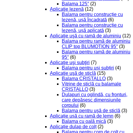
Balama 125°
(2)
Aplicaţie lezenă
(12)
Balama pentru construcție cu
lezenă, ușă încadrată
(6)
Balama pentru construcție cu
lezenă, ușă aplicată
(3)
Aplicaţie uşă cu ramă de aluminiu
(12)
Balama pentru ramă de aluminiu
CLIP top BLUMOTION 95°
(3)
Balama pentru ramă de aluminiu
95°
(6)
Aplicaţie uşi subţiri
(7)
Balama pentru uși subțiri
(4)
Aplicaţie uşă de sticlă
(15)
Balama CRISTALLO
(3)
Vitrine de sticlă cu balamale
CRISTALLO
(3)
Dulapuri cu oglindă, cu fronturi,
care depășesc dimensiunile
corpului
(6)
Balama pentru uşă de sticlă
(3)
Aplicație ușă cu ramă de lemn
(6)
Balama cu oală mică
(3)
Aplicație dulap de colț
(2)
Balama pentru corp de colț cu