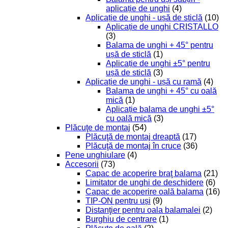
aplicație de unghi
(4)
Aplicație de unghi - ușă de sticlă
(10)
Aplicație de unghi CRISTALLO
(3)
Balama de unghi + 45° pentru
ușă de sticlă
(1)
Aplicație de unghi ±5° pentru
ușă de sticlă
(3)
Aplicație de unghi - ușă cu ramă
(4)
Balama de unghi + 45° cu oală
mică
(1)
Aplicație balama de unghi ±5°
cu oală mică
(3)
Plăcuţe de montaj
(54)
Plăcuţă de montaj dreaptă
(17)
Plăcuţă de montaj în cruce
(36)
Pene unghiulare
(4)
Accesorii
(73)
Capac de acoperire braţ balama
(21)
Limitator de unghi de deschidere
(6)
Capac de acoperire oală balama
(16)
TIP-ON pentru uși
(9)
Distanţier pentru oala balamalei
(2)
Burghiu de centrare
(1)