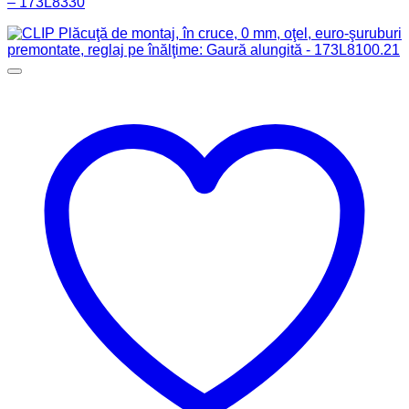
– 173L8330