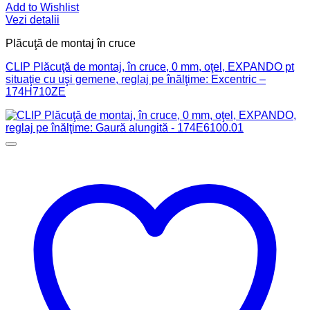
Add to Wishlist
Vezi detalii
Plăcuţă de montaj în cruce
CLIP Plăcuţă de montaj, în cruce, 0 mm, oţel, EXPANDO pt
situaţie cu uşi gemene, reglaj pe înălţime: Excentric –
174H710ZE