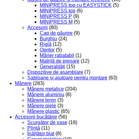
MINIPRESS top cu EASYSTICK
(5)
MINIPRESS top
(6)
MINIPRESS P
(9)
MINIPRESS M
(5)
Accesorii
(80)
Cap de găurire
(9)
Burghiu
(24)
Riglă
(12)
Opritor
(5)
Mâner rabatabil
(1)
Matriță de presare
(12)
Generalități
(15)
Dispozitive de asamblare
(7)
Șabloane și ajutoare pentru montare
(63)
Mânere
(283)
Mânere metalice
(204)
Mânere aluminiu
(8)
Mânere lemn
(3)
Mânere piele
(3)
Mânere plastic
(65)
Accesorii bucătărie
(56)
Scurgător de vase
(18)
Plintă
(11)
Înălțător blat
(8)