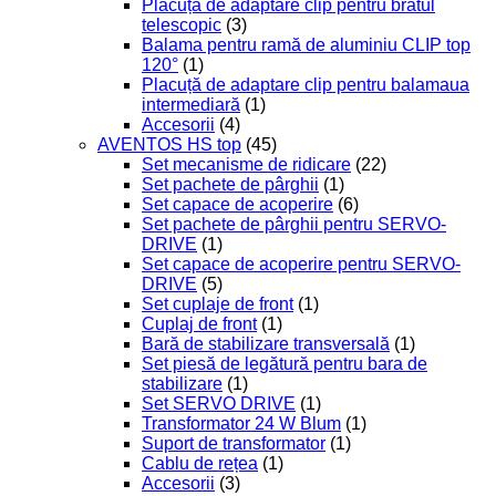
Plăcuță de adaptare clip pentru bratul
telescopic
(3)
Balama pentru ramă de aluminiu CLIP top
120°
(1)
Placuță de adaptare clip pentru balamaua
intermediară
(1)
Accesorii
(4)
AVENTOS HS top
(45)
Set mecanisme de ridicare
(22)
Set pachete de pârghii
(1)
Set capace de acoperire
(6)
Set pachete de pârghii pentru SERVO-
DRIVE
(1)
Set capace de acoperire pentru SERVO-
DRIVE
(5)
Set cuplaje de front
(1)
Cuplaj de front
(1)
Bară de stabilizare transversală
(1)
Set piesă de legătură pentru bara de
stabilizare
(1)
Set SERVO DRIVE
(1)
Transformator 24 W Blum
(1)
Suport de transformator
(1)
Cablu de rețea
(1)
Accesorii
(3)