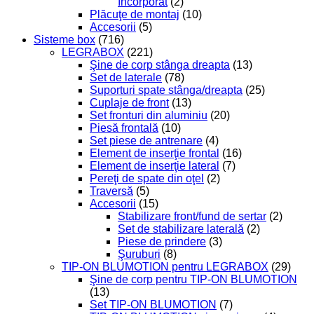
încorporat
(2)
Plăcuţe de montaj
(10)
Accesorii
(5)
Sisteme box
(716)
LEGRABOX
(221)
Şine de corp stânga dreapta
(13)
Set de laterale
(78)
Suporturi spate stânga/dreapta
(25)
Cuplaje de front
(13)
Set fronturi din aluminiu
(20)
Piesă frontală
(10)
Set piese de antrenare
(4)
Element de inserţie frontal
(16)
Element de inserţie lateral
(7)
Pereţi de spate din oţel
(2)
Traversă
(5)
Accesorii
(15)
Stabilizare front/fund de sertar
(2)
Set de stabilizare laterală
(2)
Piese de prindere
(3)
Şuruburi
(8)
TIP-ON BLUMOTION pentru LEGRABOX
(29)
Şine de corp pentru TIP-ON BLUMOTION
(13)
Set TIP-ON BLUMOTION
(7)