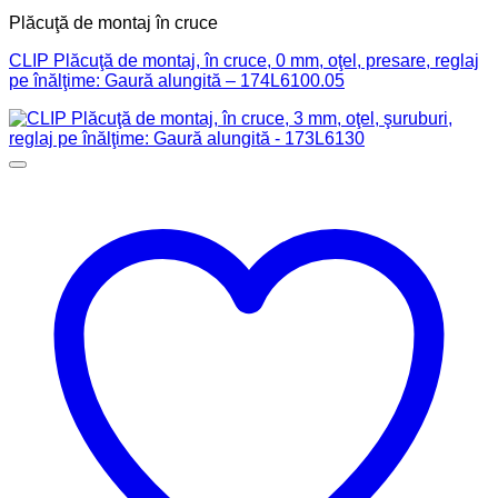
Plăcuţă de montaj în cruce
CLIP Plăcuţă de montaj, în cruce, 0 mm, oţel, presare, reglaj
pe înălţime: Gaură alungită – 174L6100.05