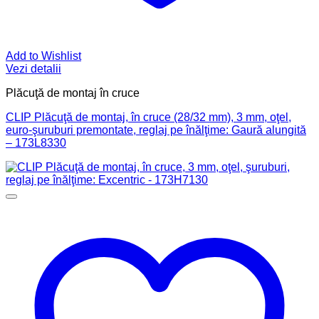
Add to Wishlist
Vezi detalii
Plăcuţă de montaj în cruce
CLIP Plăcuţă de montaj, în cruce (28/32 mm), 3 mm, oţel,
euro-şuruburi premontate, reglaj pe înălţime: Gaură alungită
– 173L8330