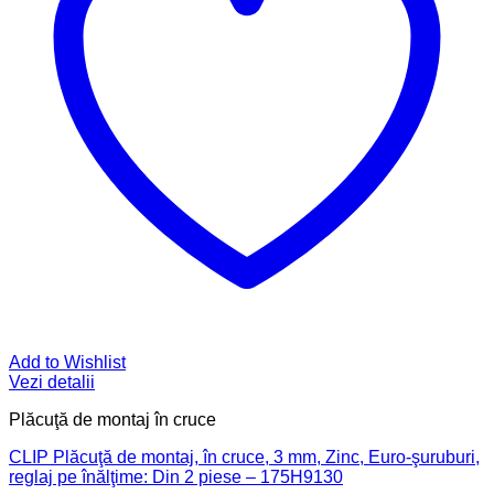
Add to Wishlist
Vezi detalii
Plăcuţă de montaj în cruce
CLIP Plăcuţă de montaj, în cruce, 3 mm, Zinc, Euro-şuruburi,
reglaj pe înălţime: Din 2 piese – 175H9130