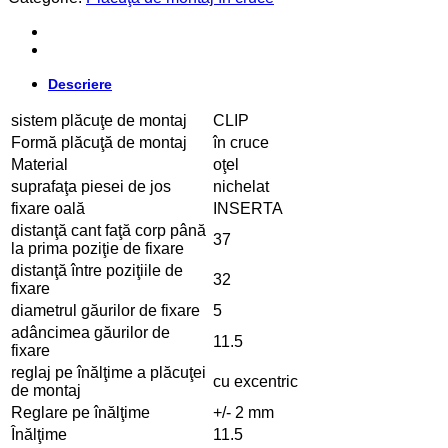
Descriere
sistem plăcuţe de montaj
CLIP
Formă plăcuţă de montaj
în cruce
Material
oţel
suprafaţa piesei de jos
nichelat
fixare oală
INSERTA
distanţă cant faţă corp până
37
la prima poziţie de fixare
distanţă între poziţiile de
32
fixare
diametrul găurilor de fixare
5
adâncimea găurilor de
11.5
fixare
reglaj pe înălţime a plăcuţei
cu excentric
de montaj
Reglare pe înălţime
+/- 2 mm
Înălţime
11.5