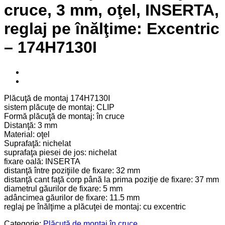
cruce, 3 mm, oţel, INSERTA,
reglaj pe înălţime: Excentric
– 174H7130I
Plăcuţă de montaj 174H7130I
sistem plăcuţe de montaj: CLIP
Formă plăcuţă de montaj: în cruce
Distanţă: 3 mm
Material: oţel
Suprafaţă: nichelat
suprafaţa piesei de jos: nichelat
fixare oală: INSERTA
distanţă între poziţiile de fixare: 32 mm
distanţă cant faţă corp până la prima poziţie de fixare: 37 mm
diametrul găurilor de fixare: 5 mm
adâncimea găurilor de fixare: 11.5 mm
reglaj pe înălţime a plăcuţei de montaj: cu excentric
Categorie:
Plăcuţă de montaj în cruce