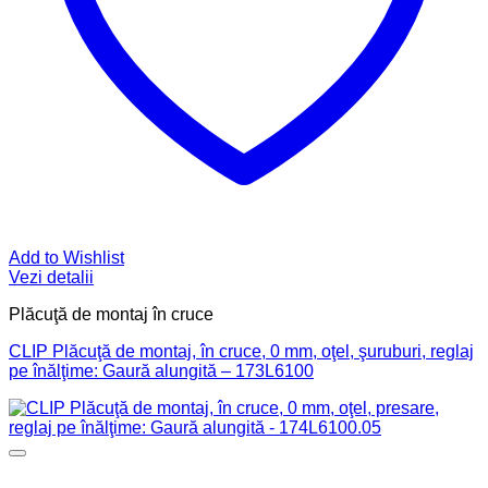
Add to Wishlist
Vezi detalii
Plăcuţă de montaj în cruce
CLIP Plăcuţă de montaj, în cruce, 0 mm, oţel, şuruburi, reglaj
pe înălţime: Gaură alungită – 173L6100