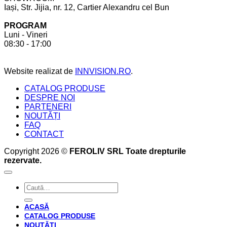
Iași, Str. Jijia, nr. 12, Cartier Alexandru cel Bun
cont
la
pentru
comandă.
PROGRAM
a
6
Luni - Vineri
crea
beneficii
08:30 - 17:00
bucătăria
pe
perfectă
care
acesta
Website realizat de
INNVISION.RO
.
ți
le
CATALOG PRODUSE
oferă
DESPRE NOI
PARTENERI
NOUTĂȚI
FAQ
CONTACT
Copyright 2026 ©
FEROLIV SRL Toate drepturile
rezervate.
Caută
după:
ACASĂ
CATALOG PRODUSE
NOUTĂȚI