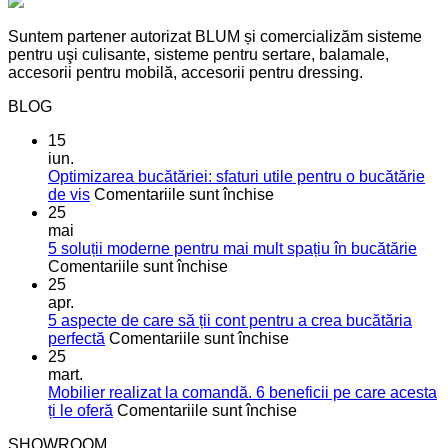
Suntem partener autorizat BLUM și comercializăm sisteme
pentru uşi culisante, sisteme pentru sertare, balamale,
accesorii pentru mobilă, accesorii pentru dressing.
BLOG
15
iun.
Optimizarea bucătăriei: sfaturi utile pentru o bucătărie
pentru
de vis
Comentariile sunt închise
Optimizarea
25
bucătăriei:
mai
sfaturi
5 soluții moderne pentru mai mult spațiu în bucătărie
pentru
utile
Comentariile sunt închise
5
pentru
25
soluții
o
apr.
moderne
bucătărie
5 aspecte de care să ții cont pentru a crea bucătăria
pentru
de
pentru
perfectă
Comentariile sunt închise
mai
vis
5
25
mult
aspecte
mart.
spațiu
de
Mobilier realizat la comandă. 6 beneficii pe care acesta
în
care
pentru
ți le oferă
Comentariile sunt închise
bucătărie
să
Mobilier
SHOWROOM
ții
realizat