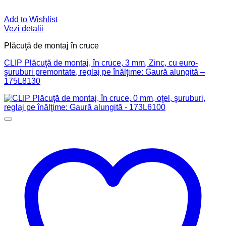
Add to Wishlist
Vezi detalii
Plăcuţă de montaj în cruce
CLIP Plăcuţă de montaj, în cruce, 3 mm, Zinc, cu euro-
şuruburi premontate, reglaj pe înălţime: Gaură alungită –
175L8130