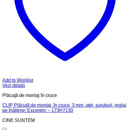
Add to Wishlist
Vezi detalii
Plăcuţă de montaj în cruce
CLIP Plăcuţă de montaj, în cruce, 3 mm, oţel, şuruburi, reglaj
pe înălţime: Excentric – 173H7130
CINE SUNTEM