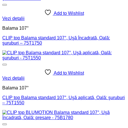
Add to Wishlist
Vezi detalii
Balama 107°
CLIP top Balama standard 107°, Uşă încadrată, Oală:
şuruburi – 75T1750
Add to Wishlist
Vezi detalii
Balama 107°
CLIP top Balama standard 107°, Uşă aplicată, Oală: şuruburi
– 75T1550