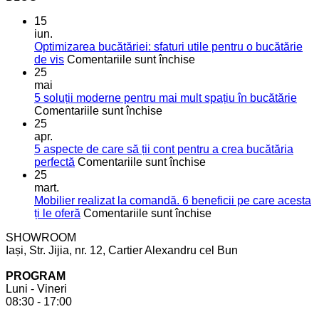
15
iun.
Optimizarea bucătăriei: sfaturi utile pentru o bucătărie
pentru
de vis
Comentariile sunt închise
Optimizarea
25
bucătăriei:
mai
sfaturi
5 soluții moderne pentru mai mult spațiu în bucătărie
pentru
utile
Comentariile sunt închise
5
pentru
25
soluții
o
apr.
moderne
bucătărie
5 aspecte de care să ții cont pentru a crea bucătăria
pentru
de
pentru
perfectă
Comentariile sunt închise
mai
vis
5
25
mult
aspecte
mart.
spațiu
de
Mobilier realizat la comandă. 6 beneficii pe care acesta
în
care
pentru
ți le oferă
Comentariile sunt închise
bucătărie
să
Mobilier
SHOWROOM
ții
realizat
Iași, Str. Jijia, nr. 12, Cartier Alexandru cel Bun
cont
la
pentru
comandă.
PROGRAM
a
6
Luni - Vineri
crea
beneficii
08:30 - 17:00
bucătăria
pe
perfectă
care