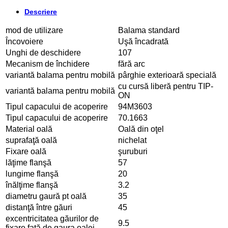
Descriere
mod de utilizare
Balama standard
Încovoiere
Uşă încadrată
Unghi de deschidere
107
Mecanism de închidere
fără arc
variantă balama pentru mobilă
pârghie exterioară specială
cu cursă liberă pentru TIP-
variantă balama pentru mobilă
ON
Tipul capacului de acoperire
94M3603
Tipul capacului de acoperire
70.1663
Material oală
Oală din oţel
suprafaţă oală
nichelat
Fixare oală
şuruburi
lăţime flanşă
57
lungime flanşă
20
înălţime flanşă
3.2
diametru gaură pt oală
35
distanţă între găuri
45
excentricitatea găurilor de
9.5
fixare faţă de gaura oalei