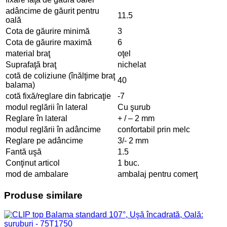
adâncime de găurit pentru
11.5
oală
Cota de găurire minimă
3
Cota de găurire maximă
6
material braţ
oţel
Suprafaţă braţ
nichelat
cotă de coliziune (înălţime braţ
40
balama)
cotă fixă/reglare din fabricaţie
-7
modul reglării în lateral
Cu şurub
Reglare în lateral
+ / – 2 mm
modul reglării în adâncime
confortabil prin melc
Reglare pe adâncime
3/- 2 mm
Fantă uşă
1.5
Conţinut articol
1 buc.
mod de ambalare
ambalaj pentru comerţ
Produse similare