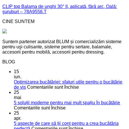
CLIP top Balama de unghi 30° II, aplicată, fără arc, Oală:
şuruburi – 78A9556.T
CINE SUNTEM
Suntem partener autorizat BLUM și comercializăm sisteme
pentru uşi culisante, sisteme pentru sertare, balamale,
accesorii pentru mobilă, accesorii pentru dressing.
BLOG
15
iun.
Optimizarea bucătăriei: sfaturi utile pentru o bucătărie
pentru
de vis
Comentariile sunt închise
Optimizarea
25
bucătăriei:
mai
sfaturi
5 soluții moderne pentru mai mult spațiu în bucătărie
pentru
utile
Comentariile sunt închise
5
pentru
25
soluții
o
apr.
moderne
bucătărie
5 aspecte de care să ții cont pentru a crea bucătăria
pentru
de
pentru
perfectă
Comentariile sunt închise