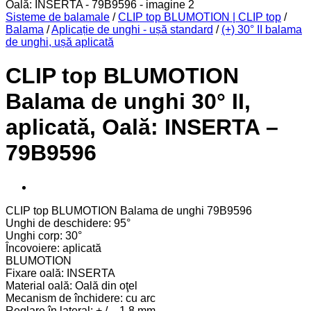
Sisteme de balamale
/
CLIP top BLUMOTION | CLIP top
/
Balama
/
Aplicație de unghi - ușă standard
/
(+) 30° II balama
de unghi, ușă aplicată
CLIP top BLUMOTION
Balama de unghi 30° II,
aplicată, Oală: INSERTA –
79B9596
CLIP top BLUMOTION Balama de unghi 79B9596
Unghi de deschidere: 95°
Unghi corp: 30°
Încovoiere: aplicată
BLUMOTION
Fixare oală: INSERTA
Material oală: Oală din oţel
Mecanism de închidere: cu arc
Reglare în lateral: + / – 1,8 mm