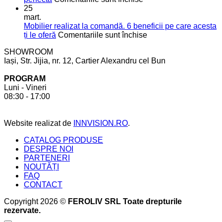
mai
vis
5
25
mult
aspecte
mart.
spațiu
de
Mobilier realizat la comandă. 6 beneficii pe care acesta
în
care
pentru
ți le oferă
Comentariile sunt închise
bucătărie
să
Mobilier
SHOWROOM
ții
realizat
Iași, Str. Jijia, nr. 12, Cartier Alexandru cel Bun
cont
la
pentru
comandă.
PROGRAM
a
6
Luni - Vineri
crea
beneficii
08:30 - 17:00
bucătăria
pe
perfectă
care
acesta
Website realizat de
INNVISION.RO
.
ți
le
CATALOG PRODUSE
oferă
DESPRE NOI
PARTENERI
NOUTĂȚI
FAQ
CONTACT
Copyright 2026 ©
FEROLIV SRL Toate drepturile
rezervate.