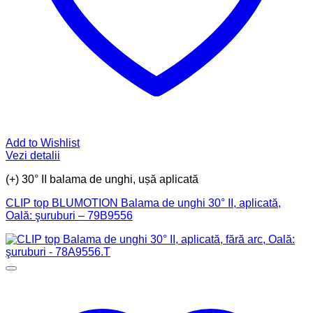
Add to Wishlist
Vezi detalii
(+) 30° II balama de unghi, ușă aplicată
CLIP top BLUMOTION Balama de unghi 30° II, aplicată,
Oală: şuruburi – 79B9556