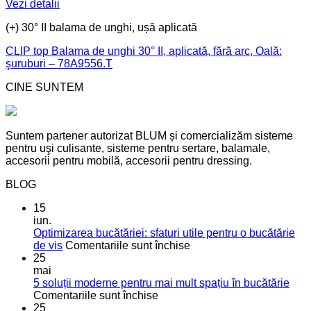
Vezi detalii
(+) 30° II balama de unghi, ușă aplicată
CLIP top Balama de unghi 30° II, aplicată, fără arc, Oală:
şuruburi – 78A9556.T
CINE SUNTEM
Suntem partener autorizat BLUM și comercializăm sisteme
pentru uşi culisante, sisteme pentru sertare, balamale,
accesorii pentru mobilă, accesorii pentru dressing.
BLOG
15
iun.
Optimizarea bucătăriei: sfaturi utile pentru o bucătărie
pentru
de vis
Comentariile sunt închise
Optimizarea
25
bucătăriei:
mai
sfaturi
5 soluții moderne pentru mai mult spațiu în bucătărie
pentru
utile
Comentariile sunt închise
5
pentru
25