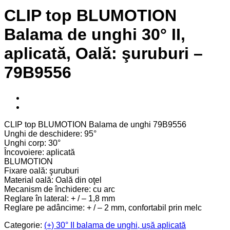
CLIP top BLUMOTION
Balama de unghi 30° II,
aplicată, Oală: şuruburi –
79B9556
CLIP top BLUMOTION Balama de unghi 79B9556
Unghi de deschidere: 95°
Unghi corp: 30°
Încovoiere: aplicată
BLUMOTION
Fixare oală: şuruburi
Material oală: Oală din oţel
Mecanism de închidere: cu arc
Reglare în lateral: + / – 1,8 mm
Reglare pe adâncime: + / – 2 mm, confortabil prin melc
Categorie:
(+) 30° II balama de unghi, ușă aplicată