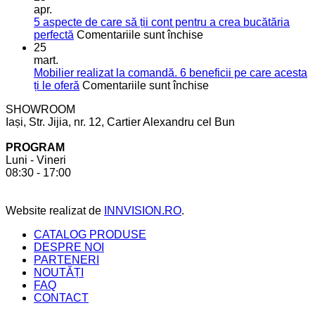
soluții
o
apr.
moderne
bucătărie
5 aspecte de care să ții cont pentru a crea bucătăria
pentru
de
pentru
perfectă
Comentariile sunt închise
mai
vis
5
25
mult
aspecte
mart.
spațiu
de
Mobilier realizat la comandă. 6 beneficii pe care acesta
în
care
pentru
ți le oferă
Comentariile sunt închise
bucătărie
să
Mobilier
SHOWROOM
ții
realizat
Iași, Str. Jijia, nr. 12, Cartier Alexandru cel Bun
cont
la
pentru
comandă.
PROGRAM
a
6
Luni - Vineri
crea
beneficii
08:30 - 17:00
bucătăria
pe
perfectă
care
acesta
Website realizat de
INNVISION.RO
.
ți
le
CATALOG PRODUSE
oferă
DESPRE NOI
PARTENERI
NOUTĂȚI
FAQ
CONTACT