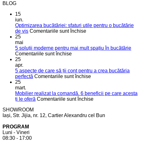
BLOG
15
iun.
Optimizarea bucătăriei: sfaturi utile pentru o bucătărie
pentru
de vis
Comentariile sunt închise
Optimizarea
25
bucătăriei:
mai
sfaturi
5 soluții moderne pentru mai mult spațiu în bucătărie
pentru
utile
Comentariile sunt închise
5
pentru
25
soluții
o
apr.
moderne
bucătărie
5 aspecte de care să ții cont pentru a crea bucătăria
pentru
de
pentru
perfectă
Comentariile sunt închise
mai
vis
5
25
mult
aspecte
mart.
spațiu
de
Mobilier realizat la comandă. 6 beneficii pe care acesta
în
care
pentru
ți le oferă
Comentariile sunt închise
bucătărie
să
Mobilier
SHOWROOM
ții
realizat
Iași, Str. Jijia, nr. 12, Cartier Alexandru cel Bun
cont
la
pentru
comandă.
PROGRAM
a
6
Luni - Vineri
crea
beneficii
08:30 - 17:00
bucătăria
pe