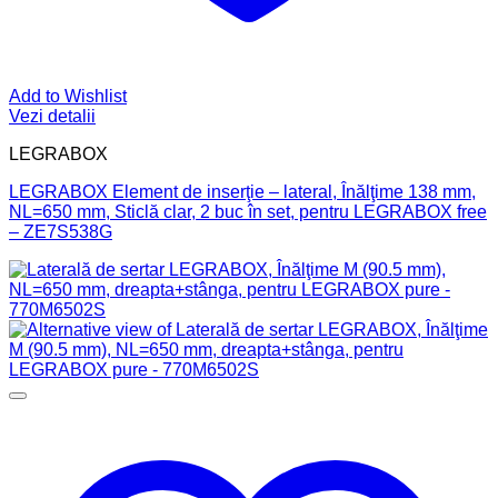
Add to Wishlist
Vezi detalii
LEGRABOX
LEGRABOX Element de inserţie – lateral, Înălţime 138 mm,
NL=650 mm, Sticlă clar, 2 buc în set, pentru LEGRABOX free
– ZE7S538G