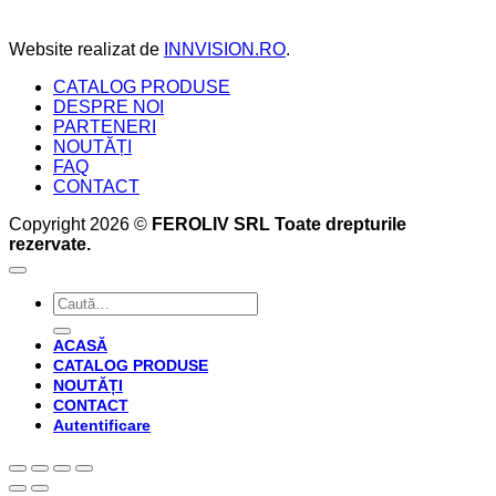
perfectă
care
acesta
Website realizat de
INNVISION.RO
.
ți
le
CATALOG PRODUSE
oferă
DESPRE NOI
PARTENERI
NOUTĂȚI
FAQ
CONTACT
Copyright 2026 ©
FEROLIV SRL Toate drepturile
rezervate.
Caută
după:
ACASĂ
CATALOG PRODUSE
NOUTĂȚI
CONTACT
Autentificare