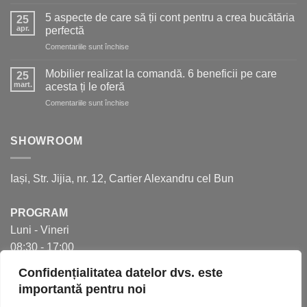
5
o
soluții
bucătărie
5 aspecte de care să ții cont pentru a crea bucătăria
25
moderne
de
apr.
perfectă
pentru
vis
pentru
Comentariile sunt închise
mai
5
mult
aspecte
spațiu
Mobilier realizat la comandă. 6 beneficii pe care
25
de
în
mart.
acesta ți le oferă
care
bucătărie
pentru
Comentariile sunt închise
să
Mobilier
ții
realizat
cont
la
SHOWROOM
pentru
comandă.
a
6
crea
beneficii
bucătăria
Iași, Str. Jijia, nr. 12, Cartier Alexandru cel Bun
pe
perfectă
care
acesta
PROGRAM
ți
Luni - Vineri
le
oferă
08:30 - 17:00
Confidențialitatea datelor dvs. este
importantă pentru noi