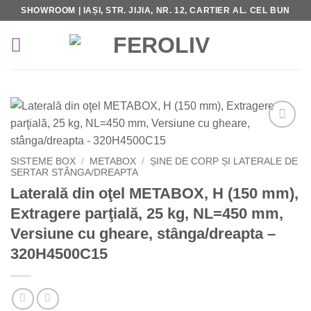
Skip
SHOWROOM | IAȘI, STR. JIJIA, NR. 12, CARTIER AL. CEL BUN
to
content
Add to
Wishlist
SISTEME BOX
/
METABOX
/
ȘINE DE CORP ȘI LATERALE DE
SERTAR STÂNGA/DREAPTA
Laterală din oţel METABOX, H (150 mm),
Extragere parţială, 25 kg, NL=450 mm,
Versiune cu gheare, stânga/dreapta –
320H4500C15