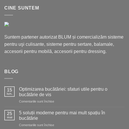
CINE SUNTEM
Suntem partener autorizat BLUM și comercializăm sisteme
pentru uşi culisante, sisteme pentru sertare, balamale,
accesorii pentru mobilă, accesorii pentru dressing.
BLOG
Optimizarea bucătăriei: sfaturi utile pentru o
15
iun.
bucătărie de vis
pentru
Comentariile sunt închise
Optimizarea
bucătăriei:
5 soluții moderne pentru mai mult spațiu în
25
sfaturi
mai
bucătărie
utile
pentru
Comentariile sunt închise
pentru