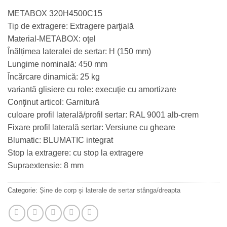
METABOX 320H4500C15
Tip de extragere: Extragere parţială
Material-METABOX: oţel
Înălțimea lateralei de sertar: H (150 mm)
Lungime nominală: 450 mm
Încărcare dinamică: 25 kg
variantă glisiere cu role: execuţie cu amortizare
Conţinut articol: Garnitură
culoare profil laterală/profil sertar: RAL 9001 alb-crem
Fixare profil laterală sertar: Versiune cu gheare
Blumatic: BLUMATIC integrat
Stop la extragere: cu stop la extragere
Supraextensie: 8 mm
Categorie:
Șine de corp și laterale de sertar stânga/dreapta