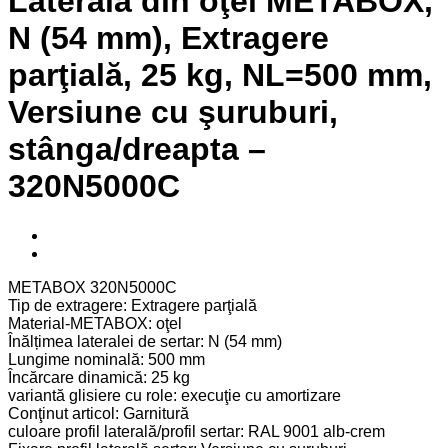
Laterală din oţel METABOX,
N (54 mm), Extragere
parţială, 25 kg, NL=500 mm,
Versiune cu şuruburi,
stânga/dreapta –
320N5000C
METABOX 320N5000C
Tip de extragere: Extragere parţială
Material-METABOX: oţel
Înălțimea lateralei de sertar: N (54 mm)
Lungime nominală: 500 mm
Încărcare dinamică: 25 kg
variantă glisiere cu role: execuţie cu amortizare
Conţinut articol: Garnitură
culoare profil laterală/profil sertar: RAL 9001 alb-crem