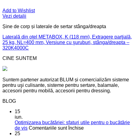
Add to Wishlist
Vezi detalii
Șine de corp și laterale de sertar stânga/dreapta
Laterală din oţel METABOX, K (118 mm), Extragere parţială,
25 kg, NL=400 mm, Versiune cu şuruburi, stânga/dreapta –
320K4000C
CINE SUNTEM
Suntem partener autorizat BLUM și comercializăm sisteme
pentru uşi culisante, sisteme pentru sertare, balamale,
accesorii pentru mobilă, accesorii pentru dressing.
BLOG
15
iun.
Optimizarea bucătăriei: sfaturi utile pentru o bucătărie
pentru
de vis
Comentariile sunt închise
Optimizarea
25