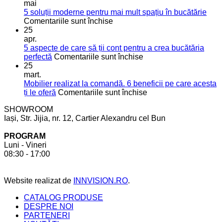
bucătăriei:
mai
sfaturi
5 soluții moderne pentru mai mult spațiu în bucătărie
pentru
utile
Comentariile sunt închise
5
pentru
25
soluții
o
apr.
moderne
bucătărie
5 aspecte de care să ții cont pentru a crea bucătăria
pentru
de
pentru
perfectă
Comentariile sunt închise
mai
vis
5
25
mult
aspecte
mart.
spațiu
de
Mobilier realizat la comandă. 6 beneficii pe care acesta
în
care
pentru
ți le oferă
Comentariile sunt închise
bucătărie
să
Mobilier
SHOWROOM
ții
realizat
Iași, Str. Jijia, nr. 12, Cartier Alexandru cel Bun
cont
la
pentru
comandă.
PROGRAM
a
6
Luni - Vineri
crea
beneficii
08:30 - 17:00
bucătăria
pe
perfectă
care
acesta
Website realizat de
INNVISION.RO
.
ți
le
CATALOG PRODUSE
oferă
DESPRE NOI
PARTENERI