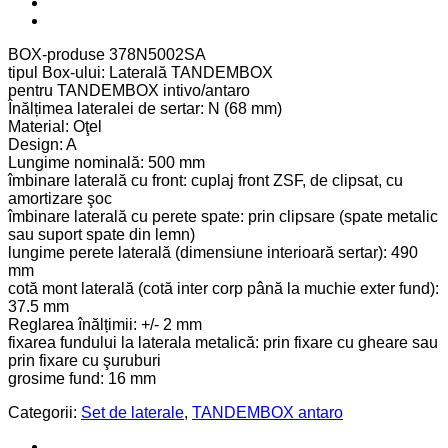
BOX-produse 378N5002SA
tipul Box-ului: Laterală TANDEMBOX
pentru TANDEMBOX intivo/antaro
Înălțimea lateralei de sertar: N (68 mm)
Material: Oţel
Design: A
Lungime nominală: 500 mm
îmbinare laterală cu front: cuplaj front ZSF, de clipsat, cu
amortizare şoc
îmbinare laterală cu perete spate: prin clipsare (spate metalic
sau suport spate din lemn)
lungime perete laterală (dimensiune interioară sertar): 490
mm
cotă mont laterală (cotă inter corp până la muchie exter fund):
37.5 mm
Reglarea înălțimii: +/- 2 mm
fixarea fundului la laterala metalică: prin fixare cu gheare sau
prin fixare cu şuruburi
grosime fund: 16 mm
Categorii:
Set de laterale
,
TANDEMBOX antaro