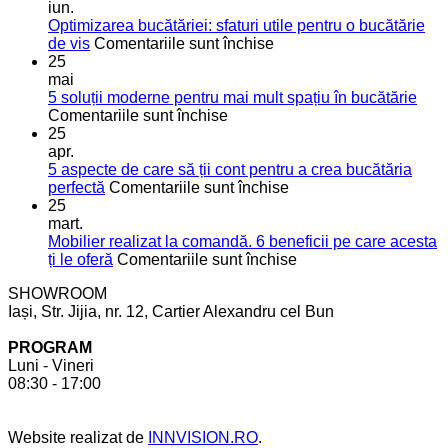
iun.
Optimizarea bucătăriei: sfaturi utile pentru o bucătărie
pentru
de vis
Comentariile sunt închise
Optimizarea
25
bucătăriei:
mai
sfaturi
5 soluții moderne pentru mai mult spațiu în bucătărie
pentru
utile
Comentariile sunt închise
5
pentru
25
soluții
o
apr.
moderne
bucătărie
5 aspecte de care să ții cont pentru a crea bucătăria
pentru
de
pentru
perfectă
Comentariile sunt închise
mai
vis
5
25
mult
aspecte
mart.
spațiu
de
Mobilier realizat la comandă. 6 beneficii pe care acesta
în
care
pentru
ți le oferă
Comentariile sunt închise
bucătărie
să
Mobilier
SHOWROOM
ții
realizat
Iași, Str. Jijia, nr. 12, Cartier Alexandru cel Bun
cont
la
pentru
comandă.
PROGRAM
a
6
Luni - Vineri
crea
beneficii
08:30 - 17:00
bucătăria
pe
perfectă
care
acesta
Website realizat de
INNVISION.RO
.
ți