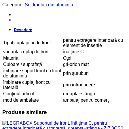
Categorie:
Set fronturi din aluminiu
Descriere
pentru extragere interioară cu
Tipul cuplajului de front
element de inserţie
variantă cuplaj de front
înălţime C
Material
Oţel
Culoare / suprafaţă
gri-orion mat
îmbinare suport front cu front
prin şuruburi
de aluminiu
îmbinare cuplaj front cu
prin introducere
laterală:
Conţinut articol
dreapta+stânga
mod de ambalare
ambalaj pentru comerţ
Produse similare