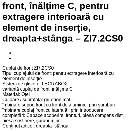
front, înălţime C, pentru
extragere interioară cu
element de inserţie,
dreapta+stânga – ZI7.2CS0
Cuplaj de front ZI7.2CS0
Tipul cuplajului de front: pentru extragere interioară cu
element de inserţie
Sistem de glisiere: LEGRABOX
variantă cuplaj de front: înălţime C
Material: Oţel
Culoare / suprafaţă: gri-orion mat
îmbinare suport front cu front de aluminiu: prin şuruburi
îmbinare cuplaj front cu laterală:: prin introducere
completări: Capace acoperire, fronturi, piesă compens dist,
piesă susţinere, şuruburi incl.
Conţinut articol: dreapta+stânga