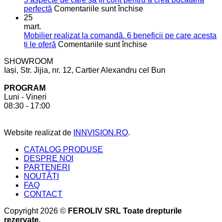
pentru
de
pentru
perfectă
Comentariile sunt închise
mai
vis
5
25
mult
aspecte
mart.
spațiu
de
Mobilier realizat la comandă. 6 beneficii pe care acesta
în
care
pentru
ți le oferă
Comentariile sunt închise
bucătărie
să
Mobilier
SHOWROOM
ții
realizat
Iași, Str. Jijia, nr. 12, Cartier Alexandru cel Bun
cont
la
pentru
comandă.
PROGRAM
a
6
Luni - Vineri
crea
beneficii
08:30 - 17:00
bucătăria
pe
perfectă
care
acesta
Website realizat de
INNVISION.RO
.
ți
le
CATALOG PRODUSE
oferă
DESPRE NOI
PARTENERI
NOUTĂȚI
FAQ
CONTACT
Copyright 2026 ©
FEROLIV SRL Toate drepturile
rezervate.