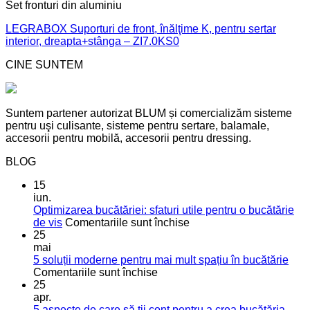
Set fronturi din aluminiu
LEGRABOX Suporturi de front, înălţime K, pentru sertar
interior, dreapta+stânga – ZI7.0KS0
CINE SUNTEM
Suntem partener autorizat BLUM și comercializăm sisteme
pentru uşi culisante, sisteme pentru sertare, balamale,
accesorii pentru mobilă, accesorii pentru dressing.
BLOG
15
iun.
Optimizarea bucătăriei: sfaturi utile pentru o bucătărie
pentru
de vis
Comentariile sunt închise
Optimizarea
25
bucătăriei:
mai
sfaturi
5 soluții moderne pentru mai mult spațiu în bucătărie
pentru
utile
Comentariile sunt închise
5
pentru
25
soluții
o
apr.
moderne
bucătărie
5 aspecte de care să ții cont pentru a crea bucătăria