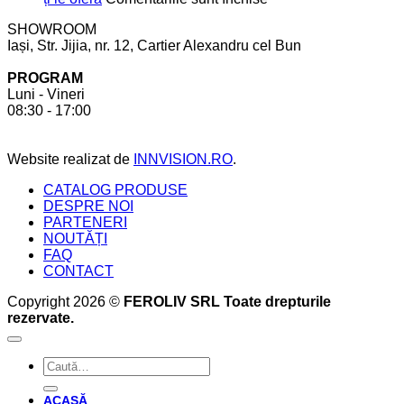
bucătărie
să
Mobilier
SHOWROOM
ții
realizat
Iași, Str. Jijia, nr. 12, Cartier Alexandru cel Bun
cont
la
pentru
comandă.
PROGRAM
a
6
Luni - Vineri
crea
beneficii
08:30 - 17:00
bucătăria
pe
perfectă
care
acesta
Website realizat de
INNVISION.RO
.
ți
le
CATALOG PRODUSE
oferă
DESPRE NOI
PARTENERI
NOUTĂȚI
FAQ
CONTACT
Copyright 2026 ©
FEROLIV SRL Toate drepturile
rezervate.
Caută
după:
ACASĂ