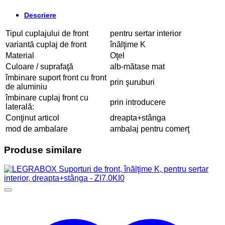
Descriere
Tipul cuplajului de front
pentru sertar interior
variantă cuplaj de front
înălţime K
Material
Oţel
Culoare / suprafaţă
alb-mătase mat
îmbinare suport front cu front
prin şuruburi
de aluminiu
îmbinare cuplaj front cu
prin introducere
laterală:
Conţinut articol
dreapta+stânga
mod de ambalare
ambalaj pentru comerţ
Produse similare