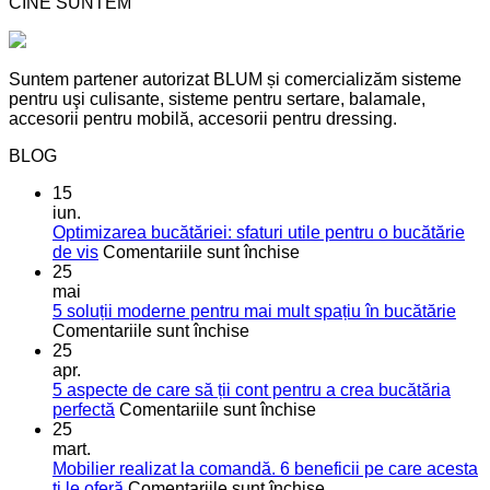
CINE SUNTEM
Suntem partener autorizat BLUM și comercializăm sisteme
pentru uşi culisante, sisteme pentru sertare, balamale,
accesorii pentru mobilă, accesorii pentru dressing.
BLOG
15
iun.
Optimizarea bucătăriei: sfaturi utile pentru o bucătărie
pentru
de vis
Comentariile sunt închise
Optimizarea
25
bucătăriei:
mai
sfaturi
5 soluții moderne pentru mai mult spațiu în bucătărie
pentru
utile
Comentariile sunt închise
5
pentru
25
soluții
o
apr.
moderne
bucătărie
5 aspecte de care să ții cont pentru a crea bucătăria
pentru
de
pentru
perfectă
Comentariile sunt închise
mai
vis
5
25
mult
aspecte
mart.
spațiu
de
Mobilier realizat la comandă. 6 beneficii pe care acesta
în
care
pentru
ți le oferă
Comentariile sunt închise