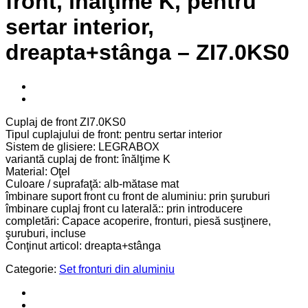
front, înălţime K, pentru
sertar interior,
dreapta+stânga – ZI7.0KS0
Cuplaj de front ZI7.0KS0
Tipul cuplajului de front: pentru sertar interior
Sistem de glisiere: LEGRABOX
variantă cuplaj de front: înălţime K
Material: Oţel
Culoare / suprafaţă: alb-mătase mat
îmbinare suport front cu front de aluminiu: prin şuruburi
îmbinare cuplaj front cu laterală:: prin introducere
completări: Capace acoperire, fronturi, piesă susţinere,
şuruburi, incluse
Conţinut articol: dreapta+stânga
Categorie:
Set fronturi din aluminiu