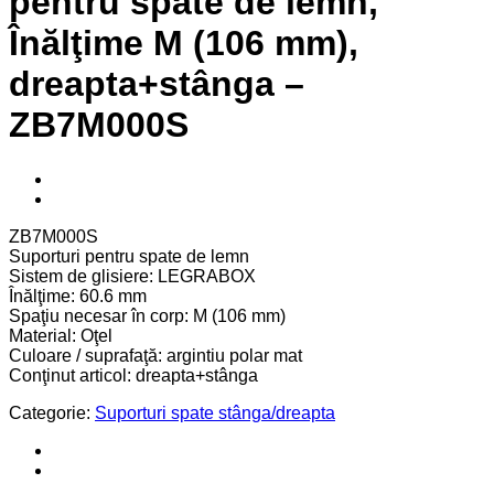
pentru spate de lemn,
Înălţime M (106 mm),
dreapta+stânga –
ZB7M000S
ZB7M000S
Suporturi pentru spate de lemn
Sistem de glisiere: LEGRABOX
Înălţime: 60.6 mm
Spaţiu necesar în corp: M (106 mm)
Material: Oţel
Culoare / suprafaţă: argintiu polar mat
Conţinut articol: dreapta+stânga
Categorie:
Suporturi spate stânga/dreapta