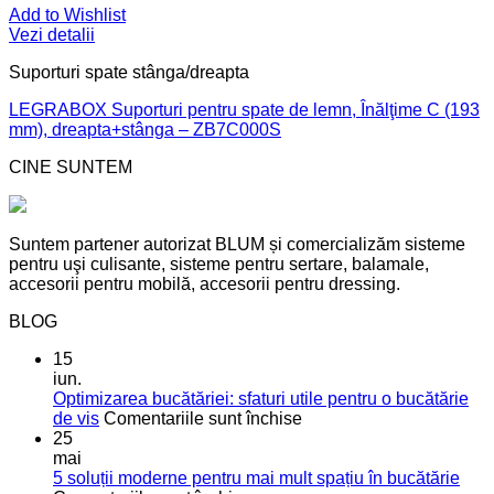
Add to Wishlist
Vezi detalii
Suporturi spate stânga/dreapta
LEGRABOX Suporturi pentru spate de lemn, Înălţime C (193
mm), dreapta+stânga – ZB7C000S
CINE SUNTEM
Suntem partener autorizat BLUM și comercializăm sisteme
pentru uşi culisante, sisteme pentru sertare, balamale,
accesorii pentru mobilă, accesorii pentru dressing.
BLOG
15
iun.
Optimizarea bucătăriei: sfaturi utile pentru o bucătărie
pentru
de vis
Comentariile sunt închise
Optimizarea
25
bucătăriei:
mai
sfaturi
5 soluții moderne pentru mai mult spațiu în bucătărie