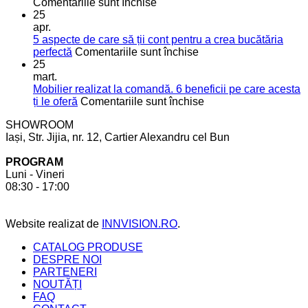
pentru
utile
Comentariile sunt închise
5
pentru
25
soluții
o
apr.
moderne
bucătărie
5 aspecte de care să ții cont pentru a crea bucătăria
pentru
de
pentru
perfectă
Comentariile sunt închise
mai
vis
5
25
mult
aspecte
mart.
spațiu
de
Mobilier realizat la comandă. 6 beneficii pe care acesta
în
care
pentru
ți le oferă
Comentariile sunt închise
bucătărie
să
Mobilier
SHOWROOM
ții
realizat
Iași, Str. Jijia, nr. 12, Cartier Alexandru cel Bun
cont
la
pentru
comandă.
PROGRAM
a
6
Luni - Vineri
crea
beneficii
08:30 - 17:00
bucătăria
pe
perfectă
care
acesta
Website realizat de
INNVISION.RO
.
ți
le
CATALOG PRODUSE
oferă
DESPRE NOI
PARTENERI
NOUTĂȚI
FAQ