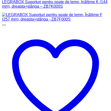
LEGRABOX Suporturi pentru spate de lemn, Înălţime K (144
mm), dreapta+stânga – ZB7K000S