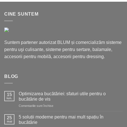
CINE SUNTEM
Suntem partener autorizat BLUM și comercializăm sisteme
pentru uşi culisante, sisteme pentru sertare, balamale,
accesorii pentru mobilă, accesorii pentru dressing.
BLOG
Optimizarea bucătăriei: sfaturi utile pentru o
15
iun.
bucătărie de vis
pentru
Comentariile sunt închise
Optimizarea
bucătăriei:
5 soluții moderne pentru mai mult spațiu în
25
sfaturi
mai
bucătărie
utile