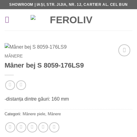
Skip
SHOWROOM | IAȘI, STR. JIJIA, NR. 12, CARTIER AL. CEL BUN
to
content
MÂNERE
Add to
Mâner bej S 8059-176LS9
Wishlist
-distanța dintre găuri: 160 mm
Categorii:
Mânere piele
,
Mânere