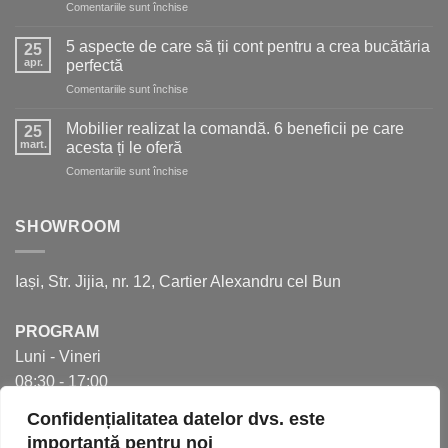
pentru
Comentariile sunt închise
pentru
5
o
soluții
bucătărie
5 aspecte de care să ții cont pentru a crea bucătăria
25
moderne
de
apr.
perfectă
pentru
vis
pentru
Comentariile sunt închise
mai
5
mult
aspecte
spațiu
Mobilier realizat la comandă. 6 beneficii pe care
25
de
în
mart.
acesta ți le oferă
care
bucătărie
pentru
Comentariile sunt închise
să
Mobilier
ții
realizat
cont
la
SHOWROOM
pentru
comandă.
a
6
crea
beneficii
bucătăria
Iași, Str. Jijia, nr. 12, Cartier Alexandru cel Bun
pe
perfectă
care
acesta
PROGRAM
ți
Luni - Vineri
le
oferă
08:30 - 17:00
Confidențialitatea datelor dvs. este
importantă pentru noi