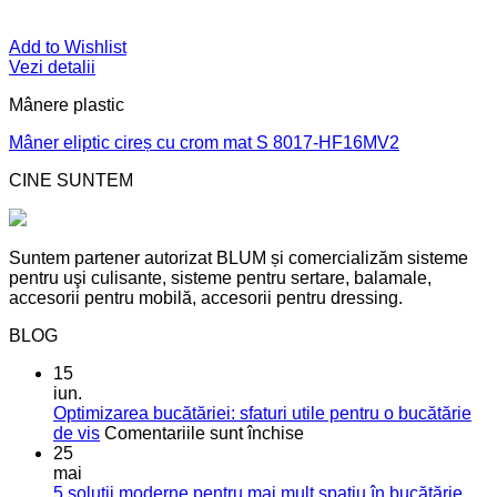
Add to Wishlist
Vezi detalii
Mânere plastic
Mâner eliptic cireș cu crom mat S 8017-HF16MV2
CINE SUNTEM
Suntem partener autorizat BLUM și comercializăm sisteme
pentru uşi culisante, sisteme pentru sertare, balamale,
accesorii pentru mobilă, accesorii pentru dressing.
BLOG
15
iun.
Optimizarea bucătăriei: sfaturi utile pentru o bucătărie
pentru
de vis
Comentariile sunt închise
Optimizarea
25
bucătăriei:
mai
sfaturi
5 soluții moderne pentru mai mult spațiu în bucătărie