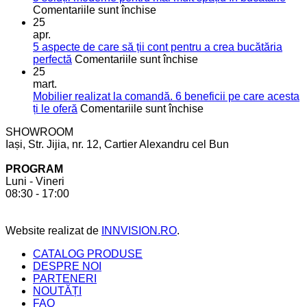
pentru
utile
Comentariile sunt închise
5
pentru
25
soluții
o
apr.
moderne
bucătărie
5 aspecte de care să ții cont pentru a crea bucătăria
pentru
de
pentru
perfectă
Comentariile sunt închise
mai
vis
5
25
mult
aspecte
mart.
spațiu
de
Mobilier realizat la comandă. 6 beneficii pe care acesta
în
care
pentru
ți le oferă
Comentariile sunt închise
bucătărie
să
Mobilier
SHOWROOM
ții
realizat
Iași, Str. Jijia, nr. 12, Cartier Alexandru cel Bun
cont
la
pentru
comandă.
PROGRAM
a
6
Luni - Vineri
crea
beneficii
08:30 - 17:00
bucătăria
pe
perfectă
care
acesta
Website realizat de
INNVISION.RO
.
ți
le
CATALOG PRODUSE
oferă
DESPRE NOI
PARTENERI
NOUTĂȚI
FAQ