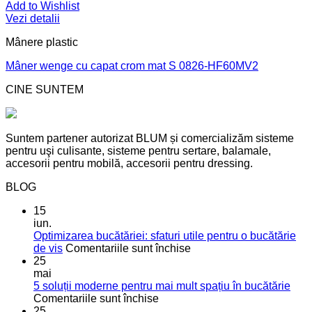
Add to Wishlist
Vezi detalii
Mânere plastic
Mâner wenge cu capat crom mat S 0826-HF60MV2
CINE SUNTEM
Suntem partener autorizat BLUM și comercializăm sisteme
pentru uşi culisante, sisteme pentru sertare, balamale,
accesorii pentru mobilă, accesorii pentru dressing.
BLOG
15
iun.
Optimizarea bucătăriei: sfaturi utile pentru o bucătărie
pentru
de vis
Comentariile sunt închise
Optimizarea
25
bucătăriei:
mai
sfaturi
5 soluții moderne pentru mai mult spațiu în bucătărie
pentru
utile
Comentariile sunt închise
5
pentru
25