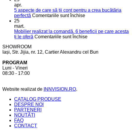
soluții
o
apr.
moderne
bucătărie
5 aspecte de care să ții cont pentru a crea bucătăria
pentru
de
pentru
perfectă
Comentariile sunt închise
mai
vis
5
25
mult
aspecte
mart.
spațiu
de
Mobilier realizat la comandă. 6 beneficii pe care acesta
în
care
pentru
ți le oferă
Comentariile sunt închise
bucătărie
să
Mobilier
SHOWROOM
ții
realizat
Iași, Str. Jijia, nr. 12, Cartier Alexandru cel Bun
cont
la
pentru
comandă.
PROGRAM
a
6
Luni - Vineri
crea
beneficii
08:30 - 17:00
bucătăria
pe
perfectă
care
acesta
Website realizat de
INNVISION.RO
.
ți
le
CATALOG PRODUSE
oferă
DESPRE NOI
PARTENERI
NOUTĂȚI
FAQ
CONTACT