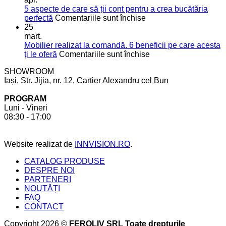
moderne
bucătărie
5 aspecte de care să ții cont pentru a crea bucătăria
pentru
de
pentru
perfectă
Comentariile sunt închise
mai
vis
5
25
mult
aspecte
mart.
spațiu
de
Mobilier realizat la comandă. 6 beneficii pe care acesta
în
care
pentru
ți le oferă
Comentariile sunt închise
bucătărie
să
Mobilier
SHOWROOM
ții
realizat
Iași, Str. Jijia, nr. 12, Cartier Alexandru cel Bun
cont
la
pentru
comandă.
PROGRAM
a
6
Luni - Vineri
crea
beneficii
08:30 - 17:00
bucătăria
pe
perfectă
care
acesta
Website realizat de
INNVISION.RO
.
ți
le
CATALOG PRODUSE
oferă
DESPRE NOI
PARTENERI
NOUTĂȚI
FAQ
CONTACT
Copyright 2026 ©
FEROLIV SRL Toate drepturile