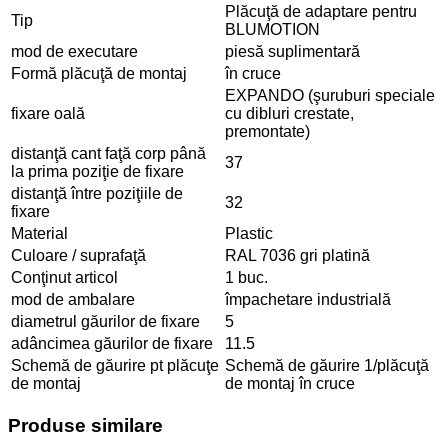
Plăcuţă de adaptare pentru
Tip
BLUMOTION
mod de executare
piesă suplimentară
Formă plăcuţă de montaj
în cruce
EXPANDO (şuruburi speciale
fixare oală
cu dibluri crestate,
premontate)
distanţă cant faţă corp până
37
la prima poziţie de fixare
distanţă între poziţiile de
32
fixare
Material
Plastic
Culoare / suprafaţă
RAL 7036 gri platină
Conţinut articol
1 buc.
mod de ambalare
împachetare industrială
diametrul găurilor de fixare
5
adâncimea găurilor de fixare
11.5
Schemă de găurire pt plăcuţe
Schemă de găurire 1/plăcuţă
de montaj
de montaj în cruce
Produse similare