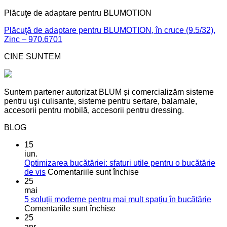
Plăcuţe de adaptare pentru BLUMOTION
Plăcuţă de adaptare pentru BLUMOTION, în cruce (9.5/32),
Zinc – 970.6701
CINE SUNTEM
Suntem partener autorizat BLUM și comercializăm sisteme
pentru uşi culisante, sisteme pentru sertare, balamale,
accesorii pentru mobilă, accesorii pentru dressing.
BLOG
15
iun.
Optimizarea bucătăriei: sfaturi utile pentru o bucătărie
pentru
de vis
Comentariile sunt închise
Optimizarea
25
bucătăriei:
mai
sfaturi
5 soluții moderne pentru mai mult spațiu în bucătărie
pentru
utile
Comentariile sunt închise
5
pentru
25
soluții
o
apr.