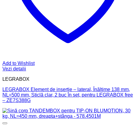
Add to Wishlist
Vezi detalii
LEGRABOX
LEGRABOX Element de inserţie – lateral, Înălţime 138 mm,
NL=500 mm, Sticlă clar, 2 buc în set, pentru LEGRABOX free
– ZE7S388G