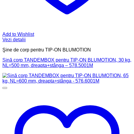
Add to Wishlist
Vezi detalii
Şine de corp pentru TIP-ON BLUMOTION
Șină corp TANDEMBOX pentru TIP-ON BLUMOTION, 30 kg,
NL=500 mm, dreapta+stânga – 578.5001M