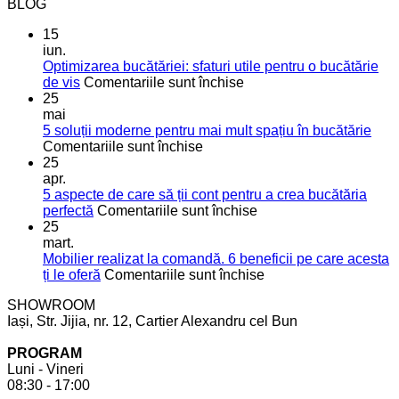
BLOG
15
iun.
Optimizarea bucătăriei: sfaturi utile pentru o bucătărie
pentru
de vis
Comentariile sunt închise
Optimizarea
25
bucătăriei:
mai
sfaturi
5 soluții moderne pentru mai mult spațiu în bucătărie
pentru
utile
Comentariile sunt închise
5
pentru
25
soluții
o
apr.
moderne
bucătărie
5 aspecte de care să ții cont pentru a crea bucătăria
pentru
de
pentru
perfectă
Comentariile sunt închise
mai
vis
5
25
mult
aspecte
mart.
spațiu
de
Mobilier realizat la comandă. 6 beneficii pe care acesta
în
care
pentru
ți le oferă
Comentariile sunt închise
bucătărie
să
Mobilier
SHOWROOM
ții
realizat
Iași, Str. Jijia, nr. 12, Cartier Alexandru cel Bun
cont
la
pentru
comandă.
PROGRAM
a
6
Luni - Vineri
crea
beneficii
08:30 - 17:00
bucătăria
pe