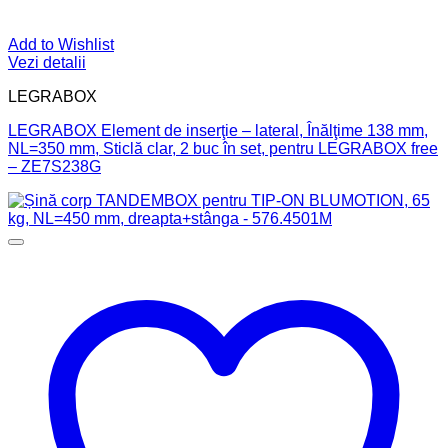
Add to Wishlist
Vezi detalii
LEGRABOX
LEGRABOX Element de inserţie – lateral, Înălţime 138 mm,
NL=350 mm, Sticlă clar, 2 buc în set, pentru LEGRABOX free
– ZE7S238G