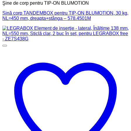
Şine de corp pentru TIP-ON BLUMOTION
Șină corp TANDEMBOX pentru TIP-ON BLUMOTION, 30 kg,
NL=450 mm, dreapta+stânga – 578.4501M