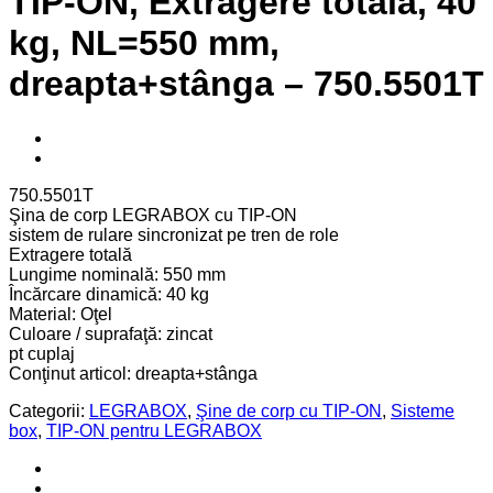
TIP-ON, Extragere totală, 40
kg, NL=550 mm,
dreapta+stânga – 750.5501T
750.5501T
Şina de corp LEGRABOX cu TIP-ON
sistem de rulare sincronizat pe tren de role
Extragere totală
Lungime nominală: 550 mm
Încărcare dinamică: 40 kg
Material: Oţel
Culoare / suprafaţă: zincat
pt cuplaj
Conţinut articol: dreapta+stânga
Categorii:
LEGRABOX
,
Şine de corp cu TIP-ON
,
Sisteme
box
,
TIP-ON pentru LEGRABOX