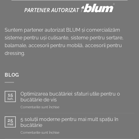
Suntem partener autorizat BLUM și comercializăm
sisteme pentru uşi culisante, sisteme pentru sertare,
balamale, accesorii pentru mobilă, accesorii pentru
dressing.
BLOG
Optimizarea bucătăriei: sfaturi utile pentru o
15
iun.
bucătărie de vis
pentru
Comentariile sunt închise
Optimizarea
bucătăriei:
5 soluții moderne pentru mai mult spațiu în
25
sfaturi
mai
bucătărie
utile
pentru
Comentariile sunt închise
pentru
5
o