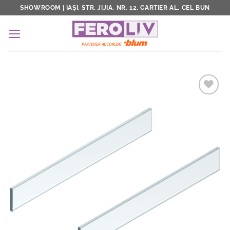
Skip
SHOWROOM | IAȘI, STR. JIJIA, NR. 12, CARTIER AL. CEL BUN
to
content
Add to
Wishlist