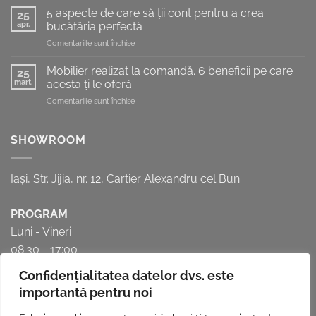
soluții
bucătărie
5 aspecte de care să ții cont pentru a crea
25
moderne
de
apr.
bucătăria perfectă
pentru
vis
pentru
Comentariile sunt închise
mai
5
mult
aspecte
spațiu
Mobilier realizat la comandă. 6 beneficii pe care
25
de
în
mart.
acesta ți le oferă
care
bucătărie
pentru
Comentariile sunt închise
să
Mobilier
ții
realizat
cont
la
SHOWROOM
pentru
comandă.
a
6
crea
beneficii
bucătăria
Iași, Str. Jijia, nr. 12, Cartier Alexandru cel Bun
pe
perfectă
care
acesta
PROGRAM
ți
Luni - Vineri
le
oferă
08:30 - 17:00
Confidențialitatea datelor dvs. este
importantă pentru noi