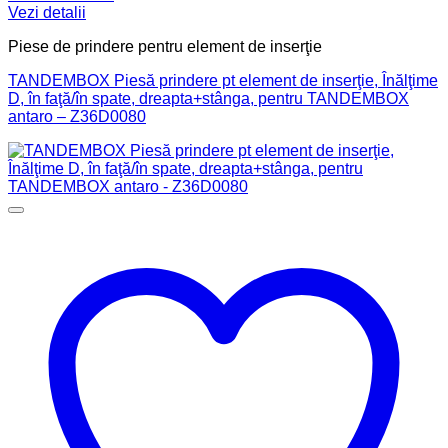
Vezi detalii
Piese de prindere pentru element de inserţie
TANDEMBOX Piesă prindere pt element de inserţie, Înălţime
D, în faţă/în spate, dreapta+stânga, pentru TANDEMBOX
antaro – Z36D0080