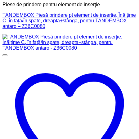
Piese de prindere pentru element de inserţie
TANDEMBOX Piesă prindere pt element de inserţie, Înălţime
C, în faţă/în spate, dreapta+stânga, pentru TANDEMBOX
antaro – Z36C0080