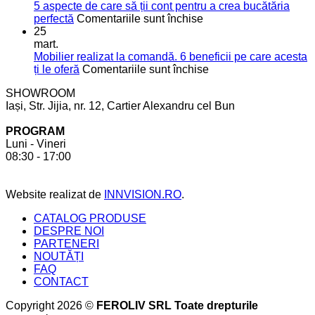
moderne
bucătărie
5 aspecte de care să ții cont pentru a crea bucătăria
pentru
de
pentru
perfectă
Comentariile sunt închise
mai
vis
5
25
mult
aspecte
mart.
spațiu
de
Mobilier realizat la comandă. 6 beneficii pe care acesta
în
care
pentru
ți le oferă
Comentariile sunt închise
bucătărie
să
Mobilier
SHOWROOM
ții
realizat
Iași, Str. Jijia, nr. 12, Cartier Alexandru cel Bun
cont
la
pentru
comandă.
PROGRAM
a
6
Luni - Vineri
crea
beneficii
08:30 - 17:00
bucătăria
pe
perfectă
care
acesta
Website realizat de
INNVISION.RO
.
ți
le
CATALOG PRODUSE
oferă
DESPRE NOI
PARTENERI
NOUTĂȚI
FAQ
CONTACT
Copyright 2026 ©
FEROLIV SRL Toate drepturile