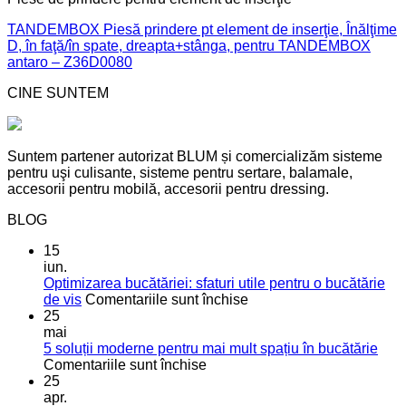
TANDEMBOX Piesă prindere pt element de inserţie, Înălţime
D, în faţă/în spate, dreapta+stânga, pentru TANDEMBOX
antaro – Z36D0080
CINE SUNTEM
Suntem partener autorizat BLUM și comercializăm sisteme
pentru uşi culisante, sisteme pentru sertare, balamale,
accesorii pentru mobilă, accesorii pentru dressing.
BLOG
15
iun.
Optimizarea bucătăriei: sfaturi utile pentru o bucătărie
pentru
de vis
Comentariile sunt închise
Optimizarea
25
bucătăriei:
mai
sfaturi
5 soluții moderne pentru mai mult spațiu în bucătărie
pentru
utile
Comentariile sunt închise
5
pentru
25
soluții
o
apr.