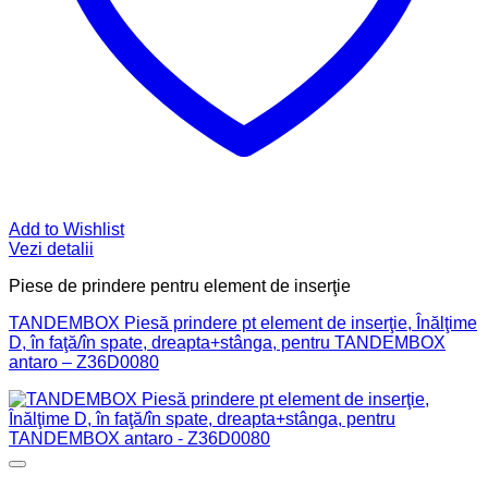
Add to Wishlist
Vezi detalii
Piese de prindere pentru element de inserţie
TANDEMBOX Piesă prindere pt element de inserţie, Înălţime
D, în faţă/în spate, dreapta+stânga, pentru TANDEMBOX
antaro – Z36D0080