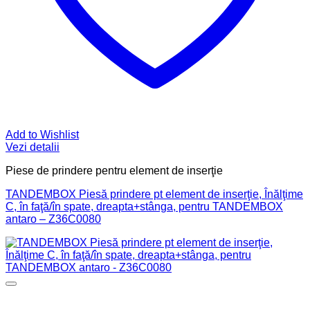
Add to Wishlist
Vezi detalii
Piese de prindere pentru element de inserţie
TANDEMBOX Piesă prindere pt element de inserţie, Înălţime
C, în faţă/în spate, dreapta+stânga, pentru TANDEMBOX
antaro – Z36C0080