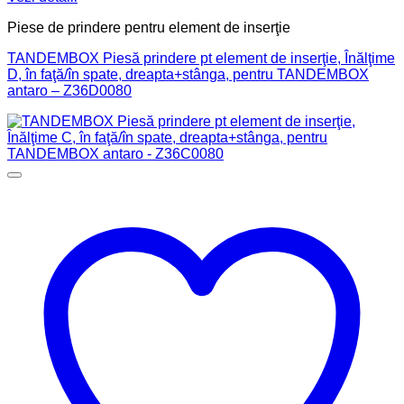
Piese de prindere pentru element de inserţie
TANDEMBOX Piesă prindere pt element de inserţie, Înălţime
D, în faţă/în spate, dreapta+stânga, pentru TANDEMBOX
antaro – Z36D0080