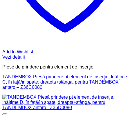
Add to Wishlist
Vezi detalii
Piese de prindere pentru element de inserţie
TANDEMBOX Piesă prindere pt element de inserţie, Înălţime
C, în faţă/în spate, dreapta+stânga, pentru TANDEMBOX
antaro – Z36C0080