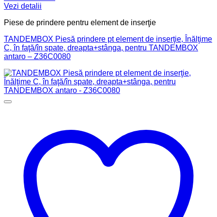
Vezi detalii
Piese de prindere pentru element de inserţie
TANDEMBOX Piesă prindere pt element de inserţie, Înălţime
C, în faţă/în spate, dreapta+stânga, pentru TANDEMBOX
antaro – Z36C0080