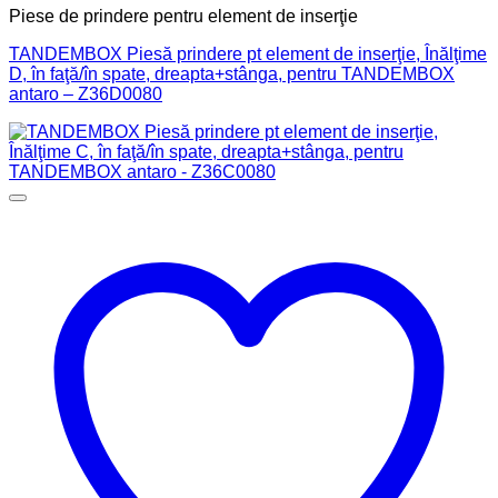
Piese de prindere pentru element de inserţie
TANDEMBOX Piesă prindere pt element de inserţie, Înălţime
D, în faţă/în spate, dreapta+stânga, pentru TANDEMBOX
antaro – Z36D0080