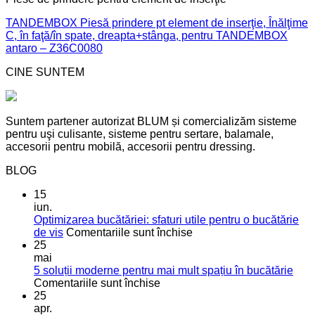
TANDEMBOX Piesă prindere pt element de inserţie, Înălţime
C, în faţă/în spate, dreapta+stânga, pentru TANDEMBOX
antaro – Z36C0080
CINE SUNTEM
Suntem partener autorizat BLUM și comercializăm sisteme
pentru uşi culisante, sisteme pentru sertare, balamale,
accesorii pentru mobilă, accesorii pentru dressing.
BLOG
15
iun.
Optimizarea bucătăriei: sfaturi utile pentru o bucătărie
pentru
de vis
Comentariile sunt închise
Optimizarea
25
bucătăriei:
mai
sfaturi
5 soluții moderne pentru mai mult spațiu în bucătărie
pentru
utile
Comentariile sunt închise
5
pentru
25
soluții
o
apr.