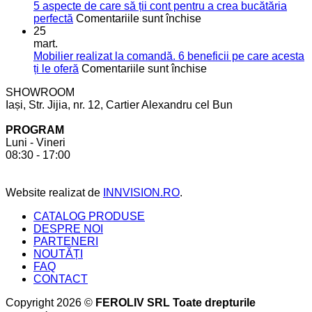
moderne
bucătărie
5 aspecte de care să ții cont pentru a crea bucătăria
pentru
de
pentru
perfectă
Comentariile sunt închise
mai
vis
5
25
mult
aspecte
mart.
spațiu
de
Mobilier realizat la comandă. 6 beneficii pe care acesta
în
care
pentru
ți le oferă
Comentariile sunt închise
bucătărie
să
Mobilier
SHOWROOM
ții
realizat
Iași, Str. Jijia, nr. 12, Cartier Alexandru cel Bun
cont
la
pentru
comandă.
PROGRAM
a
6
Luni - Vineri
crea
beneficii
08:30 - 17:00
bucătăria
pe
perfectă
care
acesta
Website realizat de
INNVISION.RO
.
ți
le
CATALOG PRODUSE
oferă
DESPRE NOI
PARTENERI
NOUTĂȚI
FAQ
CONTACT
Copyright 2026 ©
FEROLIV SRL Toate drepturile