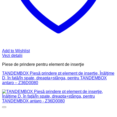
Add to Wishlist
Vezi detalii
Piese de prindere pentru element de inserţie
TANDEMBOX Piesă prindere pt element de inserţie, Înălţime
D, în faţă/în spate, dreapta+stânga, pentru TANDEMBOX
antaro – Z36D0080