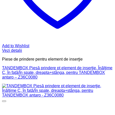
Add to Wishlist
Vezi detalii
Piese de prindere pentru element de inserţie
TANDEMBOX Piesă prindere pt element de inserţie, Înălţime
C, în faţă/în spate, dreapta+stânga, pentru TANDEMBOX
antaro – Z36C0080