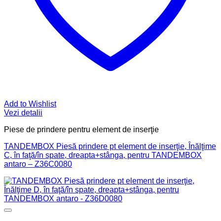
Add to Wishlist
Vezi detalii
Piese de prindere pentru element de inserţie
TANDEMBOX Piesă prindere pt element de inserţie, Înălţime
C, în faţă/în spate, dreapta+stânga, pentru TANDEMBOX
antaro – Z36C0080