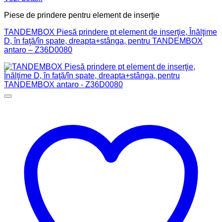
Piese de prindere pentru element de inserţie
TANDEMBOX Piesă prindere pt element de inserţie, Înălţime
D, în faţă/în spate, dreapta+stânga, pentru TANDEMBOX
antaro – Z36D0080