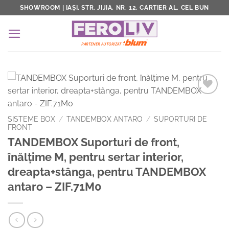
Skip
SHOWROOM | IAȘI, STR. JIJIA, NR. 12, CARTIER AL. CEL BUN
to
content
Add to
Wishlist
SISTEME BOX
/
TANDEMBOX ANTARO
/
SUPORTURI DE
FRONT
TANDEMBOX Suporturi de front,
înălţime M, pentru sertar interior,
dreapta+stânga, pentru TANDEMBOX
antaro – ZIF.71M0