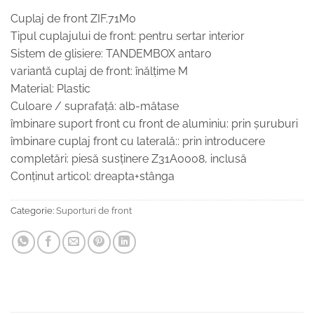
Cuplaj de front ZIF.71M0
Tipul cuplajului de front: pentru sertar interior
Sistem de glisiere: TANDEMBOX antaro
variantă cuplaj de front: înălţime M
Material: Plastic
Culoare / suprafaţă: alb-mătase
îmbinare suport front cu front de aluminiu: prin şuruburi
îmbinare cuplaj front cu laterală:: prin introducere
completări: piesă susţinere Z31A0008, inclusă
Conţinut articol: dreapta+stânga
Categorie:
Suporturi de front