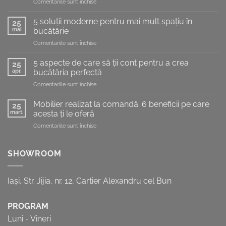
pentru
Comentariile sunt închise
Optimizarea
bucătăriei:
5 soluții moderne pentru mai mult spațiu în
25
sfaturi
mai
bucătărie
utile
pentru
Comentariile sunt închise
pentru
5
o
soluții
bucătărie
5 aspecte de care să ții cont pentru a crea
25
moderne
de
apr.
bucătăria perfectă
pentru
vis
pentru
Comentariile sunt închise
mai
5
mult
aspecte
spațiu
Mobilier realizat la comandă. 6 beneficii pe care
25
de
în
mart.
acesta ți le oferă
care
bucătărie
pentru
Comentariile sunt închise
să
Mobilier
ții
realizat
cont
la
SHOWROOM
pentru
comandă.
a
6
crea
beneficii
bucătăria
Iași, Str. Jijia, nr. 12, Cartier Alexandru cel Bun
pe
perfectă
care
acesta
PROGRAM
ți
Luni - Vineri
le