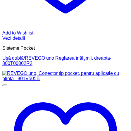
Add to Wishlist
Vezi detalii
Sisteme Pocket
Uşă dublă/REVEGO uno Reglarea înălţimii, dreapta-
800T00002R2