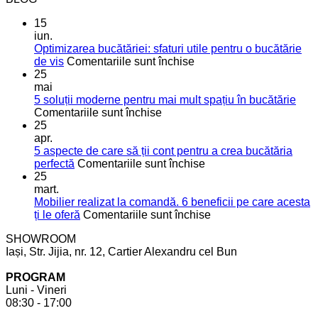
15
iun.
Optimizarea bucătăriei: sfaturi utile pentru o bucătărie
pentru
de vis
Comentariile sunt închise
Optimizarea
25
bucătăriei:
mai
sfaturi
5 soluții moderne pentru mai mult spațiu în bucătărie
pentru
utile
Comentariile sunt închise
5
pentru
25
soluții
o
apr.
moderne
bucătărie
5 aspecte de care să ții cont pentru a crea bucătăria
pentru
de
pentru
perfectă
Comentariile sunt închise
mai
vis
5
25
mult
aspecte
mart.
spațiu
de
Mobilier realizat la comandă. 6 beneficii pe care acesta
în
care
pentru
ți le oferă
Comentariile sunt închise
bucătărie
să
Mobilier
SHOWROOM
ții
realizat
Iași, Str. Jijia, nr. 12, Cartier Alexandru cel Bun
cont
la
pentru
comandă.
PROGRAM
a
6
Luni - Vineri
crea
beneficii
08:30 - 17:00
bucătăria
pe
perfectă
care