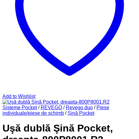
Add to Wishlist
Sisteme Pocket
/
REVEGO
/
Revego duo
/
Piese
individuale/piese de schimb
/
Șină Pocket
Uşă dublă Şină Pocket,