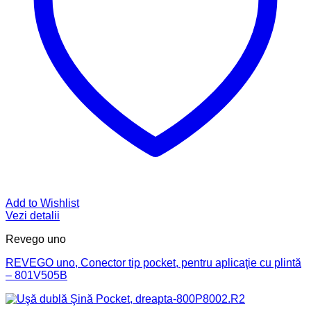
Add to Wishlist
Vezi detalii
Revego uno
REVEGO uno, Conector tip pocket, pentru aplicaţie cu plintă
– 801V505B