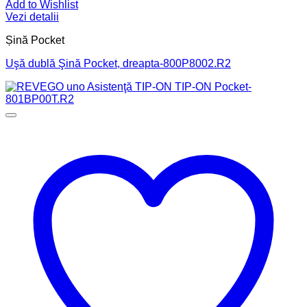
Add to Wishlist
Vezi detalii
Șină Pocket
Uşă dublă Şină Pocket, dreapta-800P8002.R2