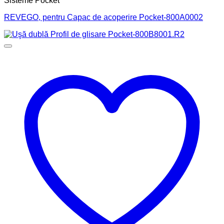
Sisteme Pocket
REVEGO, pentru Capac de acoperire Pocket-800A0002