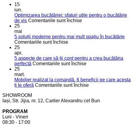
15
iun.
Optimizarea bucătăriei: sfaturi utile pentru o bucătărie
pentru
de vis
Comentariile sunt închise
Optimizarea
25
bucătăriei:
mai
sfaturi
5 soluții moderne pentru mai mult spațiu în bucătărie
pentru
utile
Comentariile sunt închise
5
pentru
25
soluții
o
apr.
moderne
bucătărie
5 aspecte de care să ții cont pentru a crea bucătăria
pentru
de
pentru
perfectă
Comentariile sunt închise
mai
vis
5
25
mult
aspecte
mart.
spațiu
de
Mobilier realizat la comandă. 6 beneficii pe care acesta
în
care
pentru
ți le oferă
Comentariile sunt închise
bucătărie
să
Mobilier
SHOWROOM
ții
realizat
Iași, Str. Jijia, nr. 12, Cartier Alexandru cel Bun
cont
la
pentru
comandă.
PROGRAM
a
6
Luni - Vineri
crea
beneficii
08:30 - 17:00
bucătăria
pe
perfectă
care
acesta