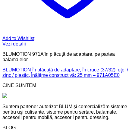
Add to Wishlist
Vezi detalii
BLUMOTION 971A în plăcuţă de adaptare, pe partea
balamalelor
BLUMOTION în plăcuţă de adaptare, în cruce (37/32), oţel /
zinc / plastic, Înălţime constructivă: 25 mm – 971A05E0
CINE SUNTEM
Suntem partener autorizat BLUM și comercializăm sisteme
pentru uşi culisante, sisteme pentru sertare, balamale,
accesorii pentru mobilă, accesorii pentru dressing.
BLOG