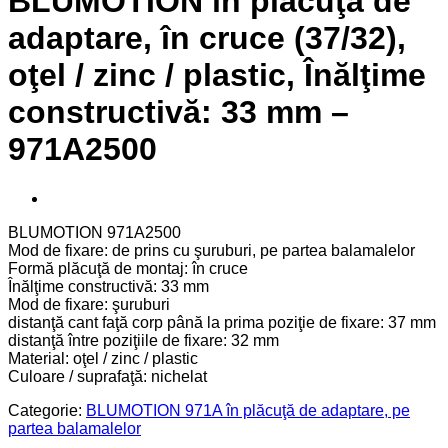
BLUMOTION în plăcuţă de
adaptare, în cruce (37/32),
oţel / zinc / plastic, Înălţime
constructivă: 33 mm –
971A2500
BLUMOTION 971A2500
Mod de fixare: de prins cu şuruburi, pe partea balamalelor
Formă plăcuţă de montaj: în cruce
Înălţime constructivă: 33 mm
Mod de fixare: şuruburi
distanţă cant faţă corp până la prima poziţie de fixare: 37 mm
distanţă între poziţiile de fixare: 32 mm
Material: oţel / zinc / plastic
Culoare / suprafaţă: nichelat
Categorie:
BLUMOTION 971A în plăcuţă de adaptare, pe
partea balamalelor