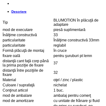
Descriere
BLUMOTION în plăcuţă de
Tip
adaptare
mod de executare
piesă suplimentară
Înălţime constructivă
33
particularitate
Înălţime constructivă 33mm
particularitate
reglabil
Formă plăcuţă de montaj
în cruce
fixare oală
pentru şuruburi pt lemn
distanţă cant faţă corp până
37
la prima poziţie de fixare
distanţă între poziţiile de
32
fixare
Material
oţel / zinc / plastic
Culoare / suprafaţă
nichelat
Conţinut articol
1 buc.
mod de ambalare
ambalaj pentru comerţ
mod de amortizare
cu unitate de frânare şi fluid
de prins cu şuruburi, pe