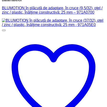
BLUMOTION în plăcuţă de adaptare, în cruce (9,5/32), oţel /
zinc / plastic, Înălţime constructivă: 25 mm – 971A0700