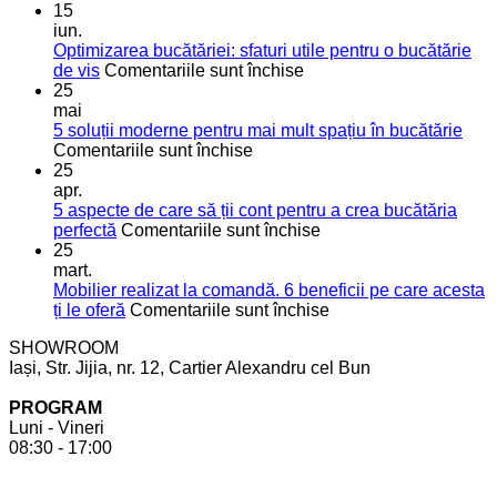
15
iun.
Optimizarea bucătăriei: sfaturi utile pentru o bucătărie
pentru
de vis
Comentariile sunt închise
Optimizarea
25
bucătăriei:
mai
sfaturi
5 soluții moderne pentru mai mult spațiu în bucătărie
pentru
utile
Comentariile sunt închise
5
pentru
25
soluții
o
apr.
moderne
bucătărie
5 aspecte de care să ții cont pentru a crea bucătăria
pentru
de
pentru
perfectă
Comentariile sunt închise
mai
vis
5
25
mult
aspecte
mart.
spațiu
de
Mobilier realizat la comandă. 6 beneficii pe care acesta
în
care
pentru
ți le oferă
Comentariile sunt închise
bucătărie
să
Mobilier
SHOWROOM
ții
realizat
Iași, Str. Jijia, nr. 12, Cartier Alexandru cel Bun
cont
la
pentru
comandă.
PROGRAM
a
6
Luni - Vineri
crea
beneficii
08:30 - 17:00
bucătăria
pe
perfectă
care
acesta