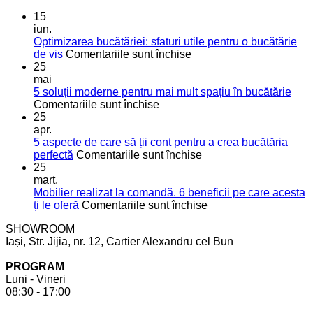
15
iun.
Optimizarea bucătăriei: sfaturi utile pentru o bucătărie
pentru
de vis
Comentariile sunt închise
Optimizarea
25
bucătăriei:
mai
sfaturi
5 soluții moderne pentru mai mult spațiu în bucătărie
pentru
utile
Comentariile sunt închise
5
pentru
25
soluții
o
apr.
moderne
bucătărie
5 aspecte de care să ții cont pentru a crea bucătăria
pentru
de
pentru
perfectă
Comentariile sunt închise
mai
vis
5
25
mult
aspecte
mart.
spațiu
de
Mobilier realizat la comandă. 6 beneficii pe care acesta
în
care
pentru
ți le oferă
Comentariile sunt închise
bucătărie
să
Mobilier
SHOWROOM
ții
realizat
Iași, Str. Jijia, nr. 12, Cartier Alexandru cel Bun
cont
la
pentru
comandă.
PROGRAM
a
6
Luni - Vineri
crea
beneficii
08:30 - 17:00
bucătăria
pe
perfectă
care