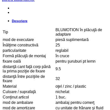
Descriere
BLUMOTION în plăcuţă de
Tip
adaptare
mod de executare
piesă suplimentară
Înălţime constructivă
25
particularitate
reglabil
Formă plăcuţă de montaj
în cruce
fixare oală
pentru şuruburi pt lemn
distanţă cant faţă corp până
9.5
la prima poziţie de fixare
distanţă între poziţiile de
32
fixare
Material
oţel / zinc / plastic
Culoare / suprafaţă
nichelat
Conţinut articol
1 buc.
mod de ambalare
ambalaj pentru comerţ
mod de amortizare
cu unitate de frânare şi fluid