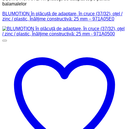
balamalelor
BLUMOTION în plăcuţă de adaptare, în cruce (37/32), oţel /
zinc / plastic, Înălţime constructivă: 25 mm – 971A05E0