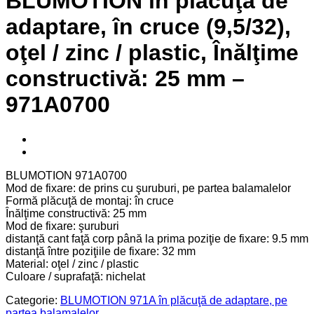
BLUMOTION în plăcuţă de
adaptare, în cruce (9,5/32),
oţel / zinc / plastic, Înălţime
constructivă: 25 mm –
971A0700
BLUMOTION 971A0700
Mod de fixare: de prins cu şuruburi, pe partea balamalelor
Formă plăcuţă de montaj: în cruce
Înălţime constructivă: 25 mm
Mod de fixare: şuruburi
distanţă cant faţă corp până la prima poziţie de fixare: 9.5 mm
distanţă între poziţiile de fixare: 32 mm
Material: oţel / zinc / plastic
Culoare / suprafaţă: nichelat
Categorie:
BLUMOTION 971A în plăcuţă de adaptare, pe
partea balamalelor