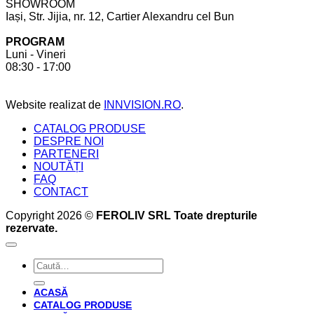
SHOWROOM
ții
realizat
Iași, Str. Jijia, nr. 12, Cartier Alexandru cel Bun
cont
la
pentru
comandă.
PROGRAM
a
6
Luni - Vineri
crea
beneficii
08:30 - 17:00
bucătăria
pe
perfectă
care
acesta
Website realizat de
INNVISION.RO
.
ți
le
CATALOG PRODUSE
oferă
DESPRE NOI
PARTENERI
NOUTĂȚI
FAQ
CONTACT
Copyright 2026 ©
FEROLIV SRL Toate drepturile
rezervate.
Caută
după:
ACASĂ
CATALOG PRODUSE