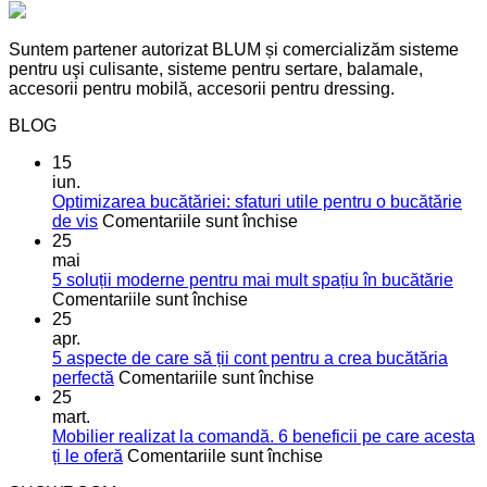
Suntem partener autorizat BLUM și comercializăm sisteme
pentru uşi culisante, sisteme pentru sertare, balamale,
accesorii pentru mobilă, accesorii pentru dressing.
BLOG
15
iun.
Optimizarea bucătăriei: sfaturi utile pentru o bucătărie
pentru
de vis
Comentariile sunt închise
Optimizarea
25
bucătăriei:
mai
sfaturi
5 soluții moderne pentru mai mult spațiu în bucătărie
pentru
utile
Comentariile sunt închise
5
pentru
25
soluții
o
apr.
moderne
bucătărie
5 aspecte de care să ții cont pentru a crea bucătăria
pentru
de
pentru
perfectă
Comentariile sunt închise
mai
vis
5
25
mult
aspecte
mart.
spațiu
de
Mobilier realizat la comandă. 6 beneficii pe care acesta
în
care
pentru
ți le oferă
Comentariile sunt închise
bucătărie
să
Mobilier