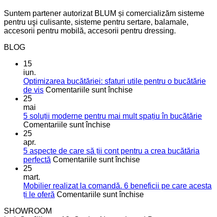
Suntem partener autorizat BLUM și comercializăm sisteme
pentru uşi culisante, sisteme pentru sertare, balamale,
accesorii pentru mobilă, accesorii pentru dressing.
BLOG
15
iun.
Optimizarea bucătăriei: sfaturi utile pentru o bucătărie
pentru
de vis
Comentariile sunt închise
Optimizarea
25
bucătăriei:
mai
sfaturi
5 soluții moderne pentru mai mult spațiu în bucătărie
pentru
utile
Comentariile sunt închise
5
pentru
25
soluții
o
apr.
moderne
bucătărie
5 aspecte de care să ții cont pentru a crea bucătăria
pentru
de
pentru
perfectă
Comentariile sunt închise
mai
vis
5
25
mult
aspecte
mart.
spațiu
de
Mobilier realizat la comandă. 6 beneficii pe care acesta
în
care
pentru
ți le oferă
Comentariile sunt închise
bucătărie
să
Mobilier
SHOWROOM
ții
realizat