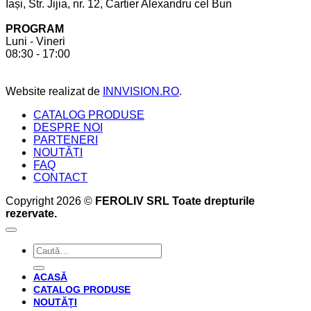
Iași, Str. Jijia, nr. 12, Cartier Alexandru cel Bun
cont
la
pentru
comandă.
PROGRAM
a
6
Luni - Vineri
crea
beneficii
08:30 - 17:00
bucătăria
pe
perfectă
care
acesta
Website realizat de
INNVISION.RO
.
ți
le
CATALOG PRODUSE
oferă
DESPRE NOI
PARTENERI
NOUTĂȚI
FAQ
CONTACT
Copyright 2026 ©
FEROLIV SRL Toate drepturile
rezervate.
Caută
după:
ACASĂ
CATALOG PRODUSE
NOUTĂȚI