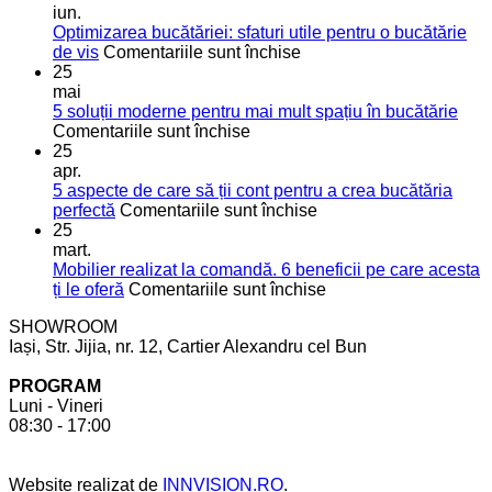
iun.
Optimizarea bucătăriei: sfaturi utile pentru o bucătărie
pentru
de vis
Comentariile sunt închise
Optimizarea
25
bucătăriei:
mai
sfaturi
5 soluții moderne pentru mai mult spațiu în bucătărie
pentru
utile
Comentariile sunt închise
5
pentru
25
soluții
o
apr.
moderne
bucătărie
5 aspecte de care să ții cont pentru a crea bucătăria
pentru
de
pentru
perfectă
Comentariile sunt închise
mai
vis
5
25
mult
aspecte
mart.
spațiu
de
Mobilier realizat la comandă. 6 beneficii pe care acesta
în
care
pentru
ți le oferă
Comentariile sunt închise
bucătărie
să
Mobilier
SHOWROOM
ții
realizat
Iași, Str. Jijia, nr. 12, Cartier Alexandru cel Bun
cont
la
pentru
comandă.
PROGRAM
a
6
Luni - Vineri
crea
beneficii
08:30 - 17:00
bucătăria
pe
perfectă
care
acesta
Website realizat de
INNVISION.RO
.
ți