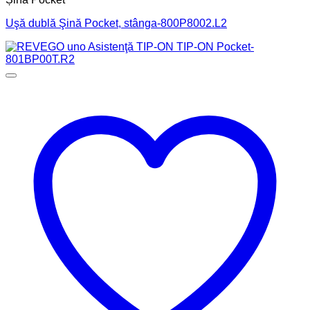
Uşă dublă Şină Pocket, stânga-800P8002.L2