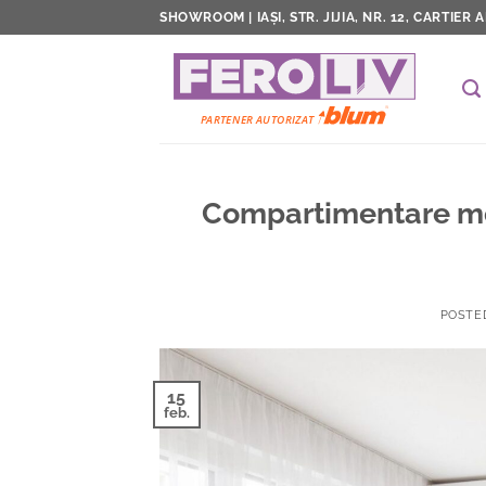
Skip
SHOWROOM | IAȘI, STR. JIJIA, NR. 12, CARTIER 
to
content
Compartimentare mob
POSTE
15
feb.