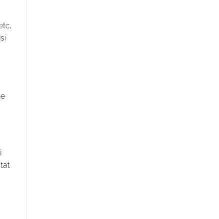
etc.
si
ne
i
tat