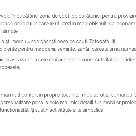
evoie în bucătărie: zona de copt, de curățenie, pentru provizii 
roape de locul în care le utilizezi în mod obișnuit, vei economi
ai simple;
a ști mereu unde găsești ceea ce cauți. Totodată, îți
ipiente pentru mirodenii, semințe, zahăr, cereale și nu numai;
nic
și așează-le în cele mai accesibile zone. Activitățile cotidie
procesele.
t mai mult confort în propria locuință, mobilierul la comandă îț
 personalizare până la cele mai mici detalii. Un mobilier proiec
ncționalități îți susțin activitățile și le simplifică.