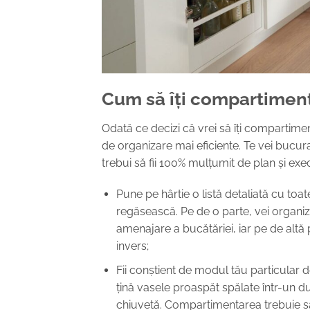
Cum să îți compartiment
Odată ce decizi că vrei să îți compartimen
de organizare mai eficiente. Te vei bucura
trebui să fii 100% mulțumit de plan și exec
Pune pe hârtie o listă detaliată cu toat
regăsească.
Pe de o parte, vei organiz
amenajare a bucătăriei, iar pe de altă
invers;
Fii conștient de modul tău particular de 
țină vasele proaspăt spălate într-un du
chiuvetă. Compartimentarea trebuie să ț