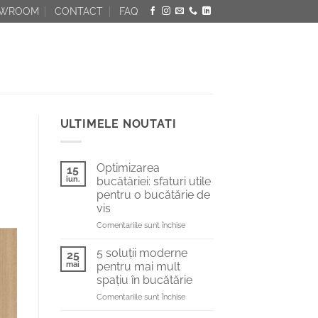
OWROOM
CONTACT
FAQ
ULTIMELE NOUTATI
Optimizarea
15
iun.
bucătăriei: sfaturi utile
pentru o bucătărie de
vis
pentru
Comentariile sunt închise
Optimizarea
bucătăriei:
5 soluții moderne
25
sfaturi
mai
pentru mai mult
utile
spațiu în bucătărie
pentru
pentru
Comentariile sunt închise
o
5
bucătărie