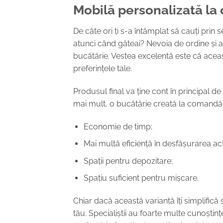
Mobilă personalizată la
De câte ori ți s-a întâmplat să cauți pri
atunci când găteai? Nevoia de ordine și ac
bucătărie. Vestea excelentă este că aceast
preferințele tale.
Produsul final va ține cont în principal d
mai mult, o bucătărie creată la comandă î
Economie de timp;
Mai multă eficiență în desfășurarea acti
Spații pentru depozitare;
Spațiu suficient pentru mișcare.
Chiar dacă această variantă îți simplifică 
tău. Specialiștii au foarte multe cunoștin