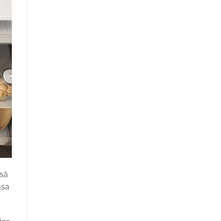
nsă
așa