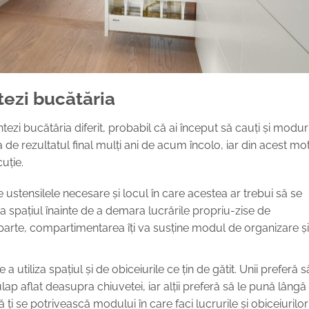
ezi bucătăria
tezi bucătăria diferit, probabil că ai început să cauți și modur
 de rezultatul final mulți ani de acum încolo, iar din acest mot
uție.
e ustensilele necesare și locul în care acestea ar trebui să se
a spațiul înainte de a demara lucrările propriu-zise de
 parte, compartimentarea îți va susține modul de organizare ș
a utiliza spațiul și de obiceiurile ce țin de gătit.
Unii preferă s
lap aflat deasupra chiuvetei, iar alții preferă să le pună lângă
i se potrivească modului în care faci lucrurile și obiceiurilor