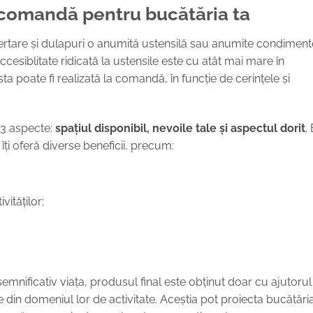
 comandă pentru bucătăria ta
n sertare și dulapuri o anumită ustensilă sau anumite condiment
cesiblitate ridicată la ustensile este cu atât mai mare în
a poate fi realizată la comandă, în funcție de cerințele și
e 3 aspecte:
spațiul disponibil, nevoile tale și aspectul dorit
.
ți oferă diverse beneficii, precum:
vităților;
semnificativ viața, produsul final este obținut doar cu ajutorul
țe din domeniul lor de activitate. Aceștia pot proiecta bucătări