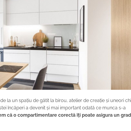
 la un spațiu de gătit la birou, atelier de creație și uneori ch
cestei încăperi a devenit și mai important odată ce munca s-a
em că o compartimentare corectă îți poate asigura un grad