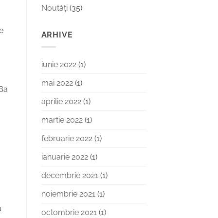
Noutăți
(35)
vedere?
e
ARHIVE
iunie 2022
(1)
mai 2022
(1)
 Ba
aprilie 2022
(1)
martie 2022
(1)
februarie 2022
(1)
ianuarie 2022
(1)
decembrie 2021
(1)
noiembrie 2021
(1)
a
octombrie 2021
(1)