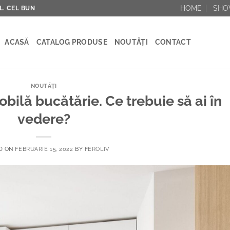
HOME
SH
AL. CEL BUN
ACASĂ
CATALOG PRODUSE
NOUTĂȚI
CONTACT
NOUTĂȚI
ilă bucătărie. Ce trebuie să ai în
vedere?
D ON
FEBRUARIE 15, 2022
BY
FEROLIV