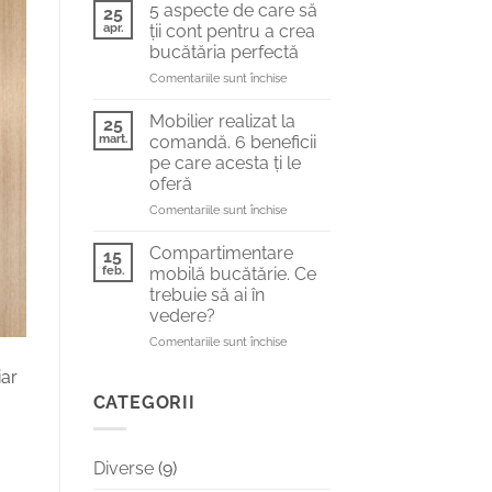
soluții
de
5 aspecte de care să
25
moderne
vis
apr.
ții cont pentru a crea
pentru
bucătăria perfectă
mai
pentru
Comentariile sunt închise
mult
5
spațiu
aspecte
în
Mobilier realizat la
25
de
bucătărie
mart.
comandă. 6 beneficii
care
pe care acesta ți le
să
oferă
ții
cont
pentru
Comentariile sunt închise
pentru
Mobilier
a
realizat
Compartimentare
15
crea
la
feb.
mobilă bucătărie. Ce
bucătăria
comandă.
trebuie să ai în
perfectă
6
vedere?
beneficii
pe
pentru
Comentariile sunt închise
care
Compartimentare
iar
acesta
mobilă
ți
bucătărie.
CATEGORII
le
Ce
oferă
trebuie
să
Diverse
(9)
ai
în