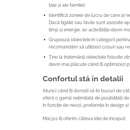
tale și ale familiei;
Identifică zonele de lucru
de care ai n
Dacă tigăile sau tăvile sunt așezate ap
timp și energie, iar activitățile devin m
Grupează obiectele în categorii
pentru 
recomandăm să utilizezi coșuri sau rec
Ține la îndemână obiectele folosite zil
devin mai plăcute când îți optimizezi 
Confortul stă în detalii
Atunci când îți dorești să te bucuri de câ
oferă o gamă nelimitată de posibilități de
în funcție de nevoi, preferințe în design și fu
Mai jos îți oferim câteva idei de început: