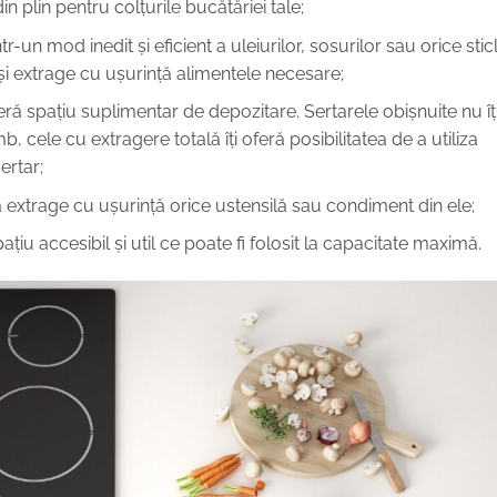
din plin pentru colțurile bucătăriei tale;
-un mod inedit și eficient a uleiurilor, sosurilor sau orice stic
i și extrage cu ușurință alimentele necesare;
feră spațiu suplimentar de depozitare. Sertarele obișnuite nu îț
mb, cele cu extragere totală îți oferă posibilitatea de a utiliza
ertar;
extrage cu ușurință orice ustensilă sau condiment din ele;
ațiu accesibil și util ce poate fi folosit la capacitate maximă.