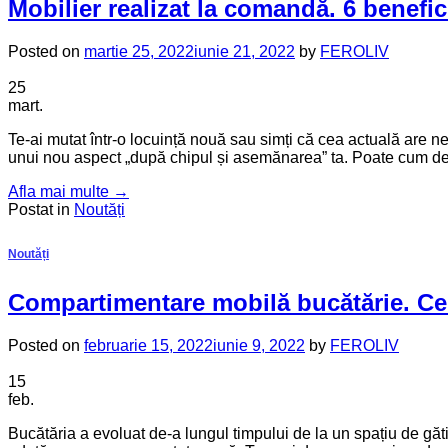
Mobilier realizat la comandă. 6 benefici
Posted on
martie 25, 2022
iunie 21, 2022
by
FEROLIV
25
mart.
Te-ai mutat într-o locuință nouă sau simți că cea actuală are ne
unui nou aspect „după chipul și asemănarea” ta. Poate cum deja 
Afla mai multe
→
Postat in
Noutăți
Noutăți
Compartimentare mobilă bucătărie. Ce 
Posted on
februarie 15, 2022
iunie 9, 2022
by
FEROLIV
15
feb.
Bucătăria a evoluat de-a lungul timpului de la un spațiu de gătit 