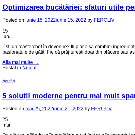
Optimizarea bucătăriei: sfaturi utile p
Posted on
iunie 15, 2022
iunie 15, 2022
by
FEROLIV
15
iun.
Ești un masterchef în devenire? Îți place să combini ingrediente, 
pasionatule de gătit. Fie că prăjiturești doar din plăcere sau a
Afla mai multe
→
Postat in
Noutăți
Noutăți
5 soluții moderne pentru mai mult spaț
Posted on
mai 25, 2022
iunie 21, 2022
by
FEROLIV
25
mai