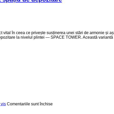
ct vital în ceea ce privește susținerea unei stări de armonie și 
e depozitare la nivelul plintei — SPACE TOWER. Această variantă
pentru
 vis
Comentariile sunt închise
Optimizarea
bucătăriei: