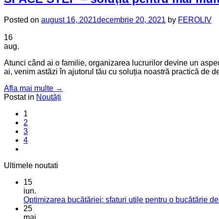
Posted on
august 16, 2021
decembrie 20, 2021
by
FEROLIV
16
aug.
Atunci când ai o familie, organizarea lucrurilor devine un aspe
ai, venim astăzi în ajutorul tău cu soluția noastră practică d
Afla mai multe
→
Postat in
Noutăți
1
2
3
4
Ultimele noutati
15
iun.
Optimizarea bucătăriei: sfaturi utile pentru o bucătărie de
25
mai