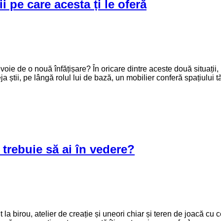
i pe care acesta ți le oferă
voie de o nouă înfățișare? În oricare dintre aceste două situații,
știi, pe lângă rolul lui de bază, un mobilier conferă spațiului t
trebuie să ai în vedere?
la birou, atelier de creație și uneori chiar și teren de joacă cu c