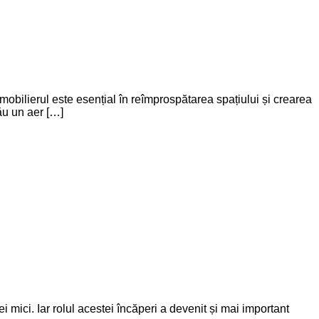
 mobilierul este esențial în reîmprospătarea spațiului și crearea
ău un aer […]
ei mici. Iar rolul acestei încăperi a devenit și mai important