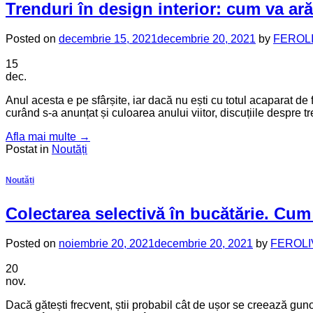
Trenduri în design interior: cum va ar
Posted on
decembrie 15, 2021
decembrie 20, 2021
by
FEROL
15
dec.
Anul acesta e pe sfârșite, iar dacă nu ești cu totul acaparat de
curând s-a anunțat și culoarea anului viitor, discuțiile despre t
Afla mai multe
→
Postat in
Noutăți
Noutăți
Colectarea selectivă în bucătărie. Cum
Posted on
noiembrie 20, 2021
decembrie 20, 2021
by
FEROLI
20
nov.
Dacă gătești frecvent, știi probabil cât de ușor se creează gun