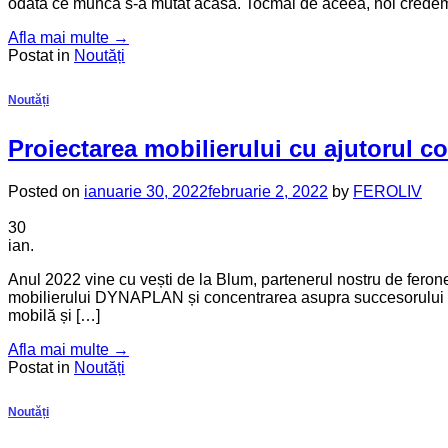
odată ce munca s-a mutat acasă. Tocmai de aceea, noi credem 
Afla mai multe
→
Postat in
Noutăți
Noutăți
Proiectarea mobilierului cu ajutorul c
Posted on
ianuarie 30, 2022
februarie 2, 2022
by
FEROLIV
30
ian.
Anul 2022 vine cu vești de la Blum, partenerul nostru de ferone
mobilierului DYNAPLAN și concentrarea asupra succesorului să
mobilă și […]
Afla mai multe
→
Postat in
Noutăți
Noutăți