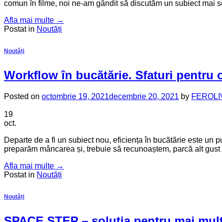
comun în filme, noi ne-am gândit să discutăm un subiect mai sen
Afla mai multe
→
Postat in
Noutăți
Noutăți
Workflow în bucătărie. Sfaturi pentru 
Posted on
octombrie 19, 2021
decembrie 20, 2021
by
FEROLI
19
oct.
Departe de a fi un subiect nou, eficiența în bucătărie este un pu
preparăm mâncarea și, trebuie să recunoaștem, parcă alt gust a
Afla mai multe
→
Postat in
Noutăți
Noutăți
SPACE STEP – soluția pentru mai mult