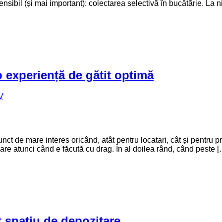
sibil (și mai important): colectarea selectivă în bucătărie. La n
o experiență de gătit optimă
V
nct de mare interes oricând, atât pentru locatari, cât și pentru p
re atunci când e făcută cu drag. În al doilea rând, când peste [
 spațiu de depozitare