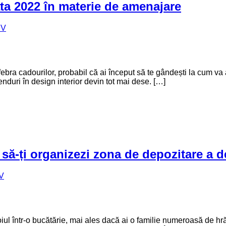
ăta 2022 în materie de amenajare
IV
 febra cadourilor, probabil că ai început să te gândești la cum v
renduri în design interior devin tot mai dese. […]
 să-ți organizezi zona de depozitare a d
V
oiul într-o bucătărie, mai ales dacă ai o familie numeroasă de hr