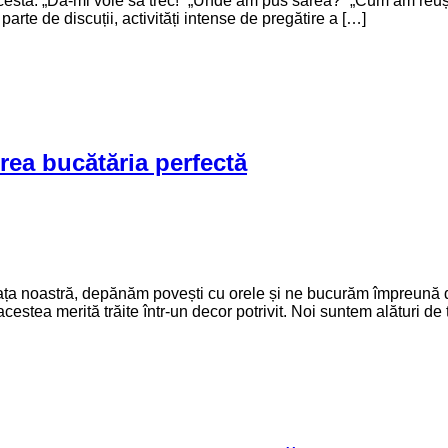
l acesta: „Dă-mi voie să trec!” „Unde am pus sarea?” „Cum am reu
arte de discuții, activități intense de pregătire a […]
crea bucătăria perfectă
iața noastră, depănăm povești cu orele și ne bucurăm împreună 
stea merită trăite într-un decor potrivit. Noi suntem alături de t