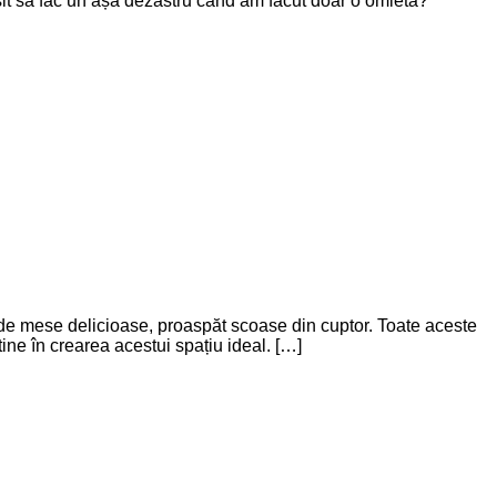
șit să fac un așa dezastru când am făcut doar o omletă?”
de mese delicioase, proaspăt scoase din cuptor. Toate aceste
ine în crearea acestui spațiu ideal. […]