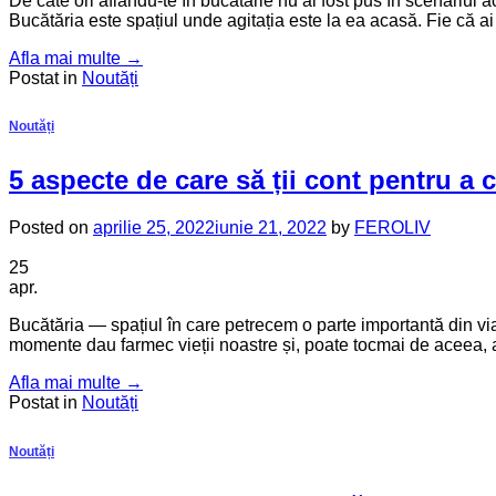
De câte ori aflându-te în bucătărie nu ai fost pus în scenariu
Bucătăria este spațiul unde agitația este la ea acasă. Fie că ai p
Afla mai multe
→
Postat in
Noutăți
Noutăți
5 aspecte de care să ții cont pentru a 
Posted on
aprilie 25, 2022
iunie 21, 2022
by
FEROLIV
25
apr.
Bucătăria — spațiul în care petrecem o parte importantă din v
momente dau farmec vieții noastre și, poate tocmai de aceea, ace
Afla mai multe
→
Postat in
Noutăți
Noutăți