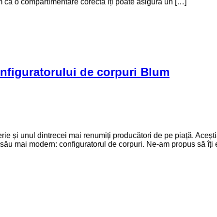
că o compartimentare corectă îți poate asigura un […]
onfiguratorului de corpuri Blum
rie și unul dintrecei mai renumiți producători de pe piață. Acești
u mai modern: configuratorul de corpuri. Ne-am propus să îți e