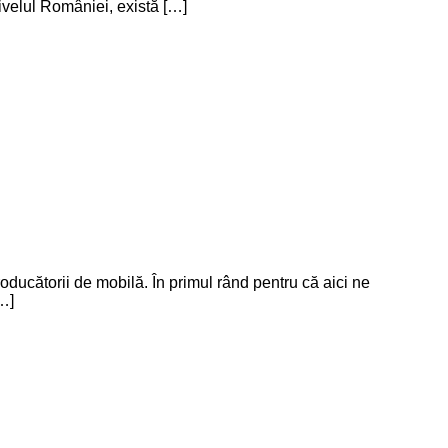
ivelul României, există […]
roducătorii de mobilă. În primul rând pentru că aici ne
…]