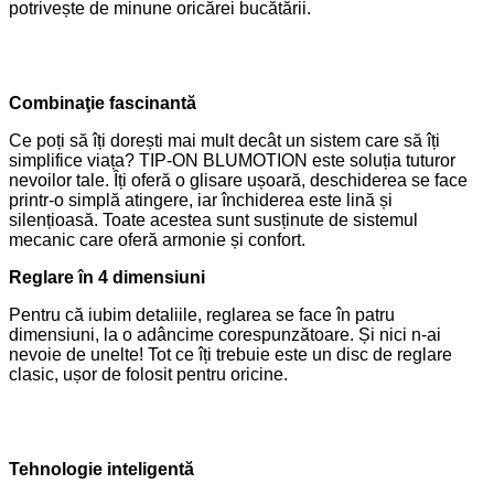
potrivește de minune oricărei bucătării.
Combinaţie fascinantă
Ce poți să îți dorești mai mult decât un sistem care să îți
simplifice viața? TIP-ON BLUMOTION este soluția tuturor
nevoilor tale. Îți oferă o glisare ușoară, deschiderea se face
printr-o simplă atingere, iar închiderea este lină și
silențioasă. Toate acestea sunt susținute de sistemul
mecanic care oferă armonie și confort.
Reglare în 4 dimensiuni
Pentru că iubim detaliile, reglarea se face în patru
dimensiuni, la o adâncime corespunzătoare. Și nici n-ai
nevoie de unelte! Tot ce îți trebuie este un disc de reglare
clasic, ușor de folosit pentru oricine.
Tehnologie inteligentă