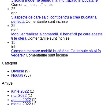
sfaturi
5 soluții moderne pentru mai mult spațiu în bucătărie
pentru
utile
Comentariile sunt închise
5
pentru
25
soluții
o
apr.
moderne
bucătărie
5 aspecte de care să ții cont pentru a crea bucătăria
pentru
de
pentru
perfectă
Comentariile sunt închise
mai
vis
5
25
mult
aspecte
mart.
spațiu
de
Mobilier realizat la comandă. 6 beneficii pe care acesta
în
care
pentru
ți le oferă
Comentariile sunt închise
bucătărie
să
Mobilier
15
ții
realizat
feb.
cont
la
Compartimentare mobilă bucătărie. Ce trebuie să ai în
pentru
pentru
comandă.
vedere?
Comentariile sunt închise
a
Compartimentare
6
Categorii
crea
mobilă
beneficii
bucătăria
bucătărie.
pe
Diverse
(9)
perfectă
Ce
care
Noutăți
(35)
trebuie
acesta
să
ți
Arhive
ai
le
în
oferă
iunie 2022
(1)
vedere?
mai 2022
(1)
aprilie 2022
(1)
martie 2022
(1)