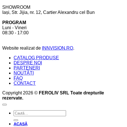
bucătărie
să
Mobilier
SHOWROOM
ții
realizat
Iași, Str. Jijia, nr. 12, Cartier Alexandru cel Bun
cont
la
pentru
comandă.
PROGRAM
a
6
Luni - Vineri
crea
beneficii
08:30 - 17:00
bucătăria
pe
perfectă
care
acesta
Website realizat de
INNVISION.RO
.
ți
le
CATALOG PRODUSE
oferă
DESPRE NOI
PARTENERI
NOUTĂȚI
FAQ
CONTACT
Copyright 2026 ©
FEROLIV SRL Toate drepturile
rezervate.
Caută
după:
ACASĂ