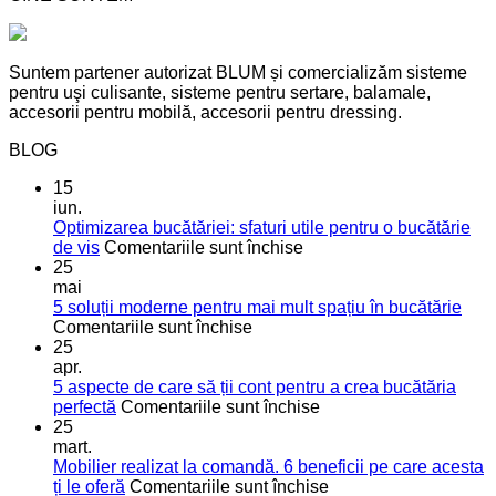
Suntem partener autorizat BLUM și comercializăm sisteme
pentru uşi culisante, sisteme pentru sertare, balamale,
accesorii pentru mobilă, accesorii pentru dressing.
BLOG
15
iun.
Optimizarea bucătăriei: sfaturi utile pentru o bucătărie
pentru
de vis
Comentariile sunt închise
Optimizarea
25
bucătăriei:
mai
sfaturi
5 soluții moderne pentru mai mult spațiu în bucătărie
pentru
utile
Comentariile sunt închise
5
pentru
25
soluții
o
apr.
moderne
bucătărie
5 aspecte de care să ții cont pentru a crea bucătăria
pentru
de
pentru
perfectă
Comentariile sunt închise
mai
vis
5
25
mult
aspecte
mart.
spațiu
de
Mobilier realizat la comandă. 6 beneficii pe care acesta
în
care
pentru
ți le oferă
Comentariile sunt închise