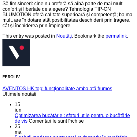
Să fim sinceri: cine nu preferă să aibă parte de mai mult
confort și libertate de alegere? Tehnologia TIP-ON
BLUMOTION oferă calitate superioară și competență; ba mai
mult, are în dotare atât posibilitatea deschiderii prin tragere,
cât și închiderea prin împingere.
This entry was posted in
Noutăți
. Bookmark the
permalink
.
FEROLIV
AVENTOS HK top: funcţionalitate ambalată frumos
Ultimele noutati
15
iun.
Optimizarea bucătăriei: sfaturi utile pentru o bucătărie
pentru
de vis
Comentariile sunt închise
Optimizarea
25
bucătăriei:
mai