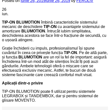
Posted on
iunie 26, 2019
iunie 26, 2019
by
FEROLIV
26
iun.
TIP-ON BLUMOTION
îmbină caracteristicile sistemului
mecanic de deschidere
TIP-ON
cu avantajele sistemului de
amortizare
BLUMOTION
. Întrucât iubim simplitatea,
deschiderea acestora se face într-o fracțiune de secundă, cu
o ușoară atingere.
Grație închiderii cu impuls, profesionalismul își spune
cuvântul în ceea ce privește funcția
TIP-ON
. Pe de altă parte,
și funcția
BLUMOTION
are un rol la fel de important: asigură
închiderea într-un mod atât de silențios încât îți poți auzi
gândurile. Ambele tehnologii oferă o mișcare care se
efectuează exclusiv mecanic. Astfel, te bucuri de două
sisteme fascinante care creează confortul mult visat.
Aplicații dintr-o privire
TIP-ON BLUMOTION poate fi utilizat pentru sistemele
LEGRABOX și TANDEMBOX, dar și pentru sistemul de
glisare MOVENTO.