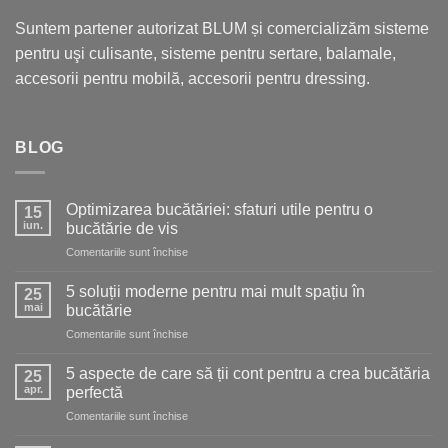
Suntem partener autorizat BLUM și comercializăm sisteme
pentru uşi culisante, sisteme pentru sertare, balamale,
accesorii pentru mobilă, accesorii pentru dressing.
BLOG
Optimizarea bucătăriei: sfaturi utile pentru o
15
iun.
bucătărie de vis
pentru
Comentariile sunt închise
Optimizarea
bucătăriei:
5 soluții moderne pentru mai mult spațiu în
25
sfaturi
mai
bucătărie
utile
pentru
Comentariile sunt închise
pentru
5
o
soluții
bucătărie
5 aspecte de care să ții cont pentru a crea bucătăria
25
moderne
de
apr.
perfectă
pentru
vis
pentru
Comentariile sunt închise
mai
5
mult