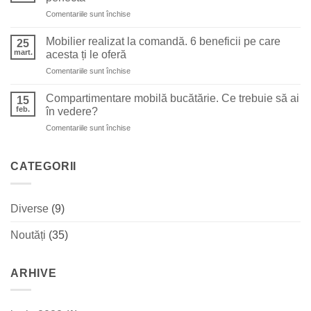
pentru
vis
pentru
Comentariile sunt închise
mai
5
mult
aspecte
spațiu
Mobilier realizat la comandă. 6 beneficii pe care
25
de
în
mart.
acesta ți le oferă
care
bucătărie
pentru
Comentariile sunt închise
să
Mobilier
ții
realizat
cont
Compartimentare mobilă bucătărie. Ce trebuie să ai
15
la
pentru
feb.
în vedere?
comandă.
a
pentru
Comentariile sunt închise
6
crea
Compartimentare
beneficii
bucătăria
mobilă
pe
perfectă
bucătărie.
CATEGORII
care
Ce
acesta
trebuie
ți
să
le
Diverse
(9)
ai
oferă
în
Noutăți
(35)
vedere?
ARHIVE