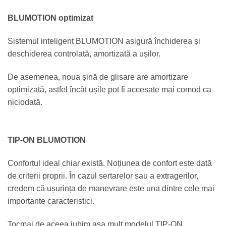
BLUMOTION optimizat
Sistemul inteligent BLUMOTION asigură închiderea și
deschiderea controlată, amortizată a ușilor.
De asemenea, noua șină de glisare are amortizare
optimizată, astfel încât ușile pot fi accesate mai comod ca
niciodată.
TIP-ON BLUMOTION
Confortul ideal chiar există. Noțiunea de confort este dată
de criterii proprii. În cazul sertarelor sau a extragerilor,
credem că ușurința de manevrare este una dintre cele mai
importante caracteristici.
Tocmai de aceea iubim așa mult modelul TIP-ON