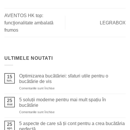
AVENTOS HK top:
funcţionalitate ambalată
LEGRABOX
frumos
ULTIMELE NOUTATI
Optimizarea bucătăriei: sfaturi utile pentru o
15
iun.
bucătărie de vis
pentru
Comentariile sunt închise
Optimizarea
bucătăriei:
5 soluții moderne pentru mai mult spațiu în
25
sfaturi
mai
bucătărie
utile
pentru
Comentariile sunt închise
pentru
5
o
soluții
bucătărie
5 aspecte de care să ții cont pentru a crea bucătăria
25
moderne
de
apr.
perfectă