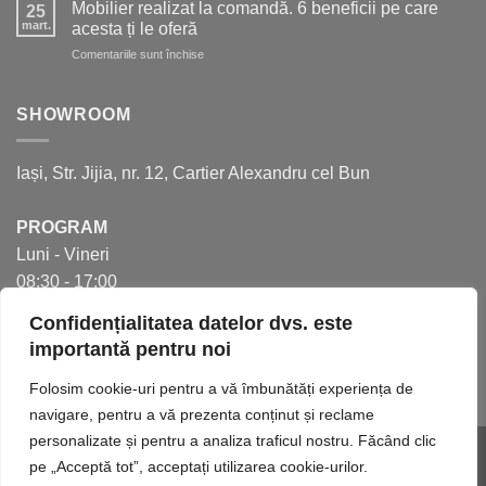
aspecte
spațiu
Mobilier realizat la comandă. 6 beneficii pe care
25
de
în
mart.
acesta ți le oferă
care
bucătărie
pentru
Comentariile sunt închise
să
Mobilier
ții
realizat
cont
la
SHOWROOM
pentru
comandă.
a
6
crea
beneficii
bucătăria
Iași, Str. Jijia, nr. 12, Cartier Alexandru cel Bun
pe
perfectă
care
acesta
PROGRAM
ți
Luni - Vineri
le
oferă
08:30 - 17:00
Confidențialitatea datelor dvs. este
importantă pentru noi
Folosim cookie-uri pentru a vă îmbunătăți experiența de
navigare, pentru a vă prezenta conținut și reclame
personalizate și pentru a analiza traficul nostru. Făcând clic
Website realizat de
INNVISION.RO
.
pe „Acceptă tot”, acceptați utilizarea cookie-urilor.