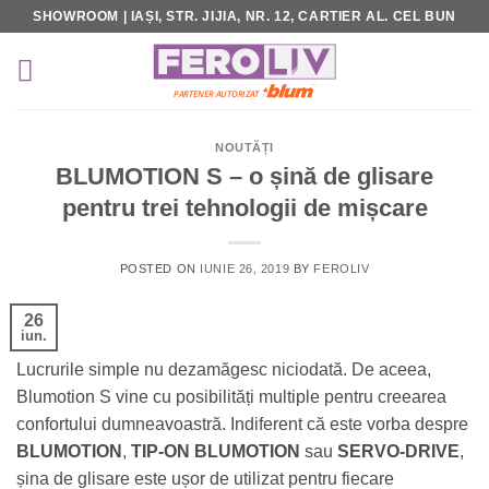
Skip
SHOWROOM | IAȘI, STR. JIJIA, NR. 12, CARTIER AL. CEL BUN
to
content
NOUTĂȚI
BLUMOTION S – o șină de glisare
pentru trei tehnologii de mișcare
POSTED ON
IUNIE 26, 2019
BY
FEROLIV
26
iun.
Lucrurile simple nu dezamăgesc niciodată. De aceea,
Blumotion S vine cu posibilități multiple pentru creearea
confortului dumneavoastră. Indiferent că este vorba despre
BLUMOTION
,
TIP-ON BLUMOTION
sau
SERVO-DRIVE
,
șina de glisare este ușor de utilizat pentru fiecare