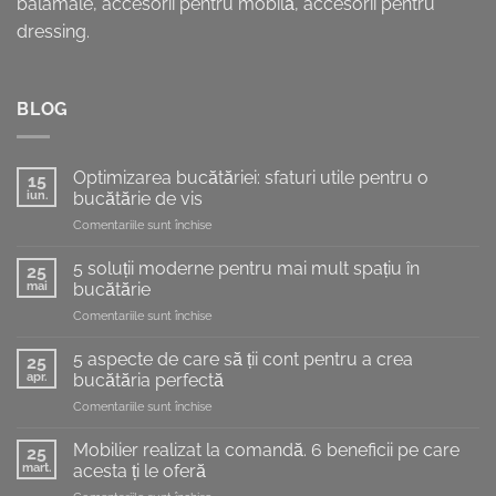
balamale, accesorii pentru mobilă, accesorii pentru
dressing.
BLOG
Optimizarea bucătăriei: sfaturi utile pentru o
15
iun.
bucătărie de vis
pentru
Comentariile sunt închise
Optimizarea
bucătăriei:
5 soluții moderne pentru mai mult spațiu în
25
sfaturi
mai
bucătărie
utile
pentru
Comentariile sunt închise
pentru
5
o
soluții
bucătărie
5 aspecte de care să ții cont pentru a crea
25
moderne
de
apr.
bucătăria perfectă
pentru
vis
pentru
Comentariile sunt închise
mai
5
mult
aspecte
spațiu
Mobilier realizat la comandă. 6 beneficii pe care
25
de
în
mart.
acesta ți le oferă
care
bucătărie
pentru