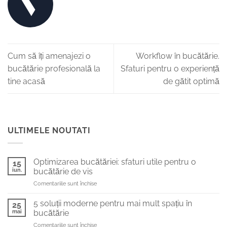
Cum să îți amenajezi o
Workflow în bucătărie.
bucătărie profesională la
Sfaturi pentru o experiență
tine acasă
de gătit optimă
ULTIMELE NOUTATI
Optimizarea bucătăriei: sfaturi utile pentru o
15
iun.
bucătărie de vis
pentru
Comentariile sunt închise
Optimizarea
bucătăriei:
5 soluții moderne pentru mai mult spațiu în
25
sfaturi
mai
bucătărie
utile
pentru
Comentariile sunt închise
pentru