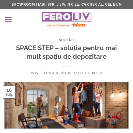
Skip
SHOWROOM | IAȘI, STR. JIJIA, NR. 12, CARTIER AL. CEL BUN
to
content
NOUTĂȚI
SPACE STEP – soluția pentru mai
mult spațiu de depozitare
POSTED ON
AUGUST 16, 2021
BY
FEROLIV
16
aug.