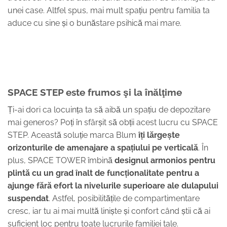
unei case. Altfel spus, mai mult spațiu pentru familia ta
aduce cu sine și o bunăstare psihică mai mare.
SPACE STEP este frumos şi la înălţime
Ți-ai dori ca locuința ta să aibă un spațiu de depozitare
mai generos? Poți în sfârșit să obții acest lucru cu SPACE
STEP. Această soluție marca Blum
îți lărgește
orizontur
ile de amenajare a spațiului pe verticală
. În
plus, SPACE TOWER îmbină
designul armonios pentru
plintă cu un grad înalt de funcționalitate pentru a
ajunge fără efort la nivelurile superioare ale dulapul
ui
suspendat
. Astfel, posibilitățile de compartimentare
cresc, iar tu ai mai multă liniște și confort când știi că ai
suficient loc pentru toate lucrurile familiei tale.