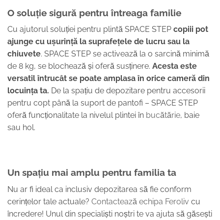
O soluție sigură pentru întreaga familie
Cu ajutorul soluției pentru plintă SPACE STEP
copiii pot
ajunge cu ușurință la suprafețele de lucru sau la
chiuvete
. SPACE STEP se activează la o sarcină minimă
de 8 kg, se blochează și oferă susținere.
Acesta este
versatil întrucât se poate amplasa în orice cameră din
locuința ta.
De la spațiu de depozitare pentru accesorii
pentru copt până la suport de pantofi – SPACE STEP
oferă funcționalitate la nivelul plintei în
bucătărie
, baie
sau hol.
Un spațiu mai amplu pentru familia ta
Nu ar fi ideal ca inclusiv depozitarea să fie conform
cerințelor tale actuale?
Contactează echipa Feroliv
cu
încredere! Unul din specialiști noștri te va ajuta să găsești