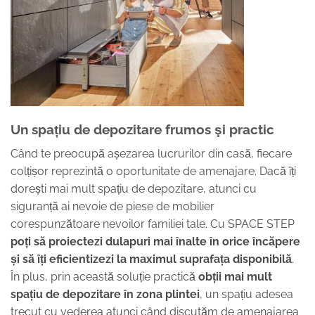
Un spațiu de depozitare frumos şi practic
Când te preocupă așezarea lucrurilor din casă, fiecare
colțișor reprezintă o oportunitate de amenajare. Dacă îți
dorești mai mult spațiu de depozitare, atunci cu
siguranță ai nevoie de piese de mobilier
corespunzătoare nevoilor familiei tale. Cu SPACE STEP
poți să proiectezi dulapuri mai înalte în orice încăpere
și să îți eficientizezi la maximul suprafața disponibilă
.
În plus, prin această soluție practică
obții mai mult
spațiu de depozitare în zona plintei
, un spațiu adesea
trecut cu vederea atunci când discutăm de amenajarea