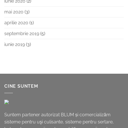
iunie 2020
(2)
mai 2020
(3)
aprilie 2020
(1)
septembrie 2019
(5)
iunie 2019
(3)
CINE SUNTEM
Suntem partener autorizat BLUM și comercializăm
sisteme pentru uşi culisante, sisteme pentru sertare,