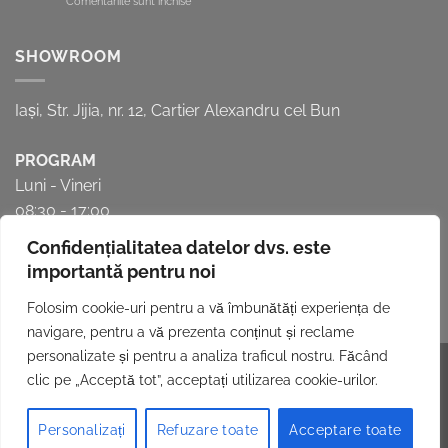
Comentariile sunt închise
să
Mobilier
ții
realizat
cont
la
SHOWROOM
pentru
comandă.
a
6
crea
beneficii
bucătăria
Iași, Str. Jijia, nr. 12, Cartier Alexandru cel Bun
pe
perfectă
care
acesta
PROGRAM
ți
Luni - Vineri
le
oferă
08:30 - 17:00
Confidențialitatea datelor dvs. este
importantă pentru noi
Folosim cookie-uri pentru a vă îmbunătăți experiența de
navigare, pentru a vă prezenta conținut și reclame
personalizate și pentru a analiza traficul nostru. Făcând
Website realizat de
INNVISION.RO
.
clic pe „Acceptă tot”, acceptați utilizarea cookie-urilor.
CATALOG PRODUSE
DESPRE NOI
PARTENERI
NOUTĂȚI
FAQ
CONTACT
Personalizați
Refuzare toate
Acceptare toate
Copyright 2026 ©
FEROLIV SRL Toate drepturile rezervate.