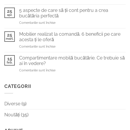
5
o
soluții
bucătărie
5 aspecte de care să ții cont pentru a crea
25
moderne
de
apr.
bucătăria perfectă
pentru
vis
pentru
Comentariile sunt închise
mai
5
mult
aspecte
spațiu
Mobilier realizat la comandă. 6 beneficii pe care
25
de
în
mart.
acesta ți le oferă
care
bucătărie
pentru
Comentariile sunt închise
să
Mobilier
ții
realizat
cont
Compartimentare mobilă bucătărie. Ce trebuie să
15
la
pentru
feb.
ai în vedere?
comandă.
a
pentru
Comentariile sunt închise
6
crea
Compartimentare
beneficii
bucătăria
mobilă
pe
perfectă
bucătărie.
CATEGORII
care
Ce
acesta
trebuie
ți
să
le
Diverse
(9)
ai
oferă
în
Noutăți
(35)
vedere?