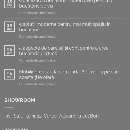
Optimizarea bucătăriei: sfaturi utile pentru o
15
iun.
bucătărie de vis
pentru
Comentariile sunt închise
Optimizarea
bucătăriei:
5 soluții moderne pentru mai mult spațiu în
25
sfaturi
mai
bucătărie
utile
pentru
Comentariile sunt închise
pentru
5
o
soluții
bucătărie
5 aspecte de care să ții cont pentru a crea
25
moderne
de
apr.
bucătăria perfectă
pentru
vis
pentru
Comentariile sunt închise
mai
5
mult
aspecte
spațiu
Mobilier realizat la comandă. 6 beneficii pe care
25
de
în
mart.
acesta ți le oferă
care
bucătărie
pentru
Comentariile sunt închise
să
Mobilier
ții
realizat
cont
la
SHOWROOM
pentru
comandă.
a
6
crea
beneficii
bucătăria
Iași, Str. Jijia, nr. 12, Cartier Alexandru cel Bun
pe
perfectă
care
acesta