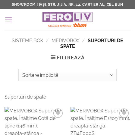
Skip
SHOWROOM | IAȘI, STR. JIJIA, NR. 12, CARTIER AL. CEL BUN
to
content
SISTEME BOX
/
MERIVOBOX
/
SUPORTURI DE
SPATE
FILTREAZĂ
Suporturi de spate
Add to
Add to
Wishlist
Wishlist