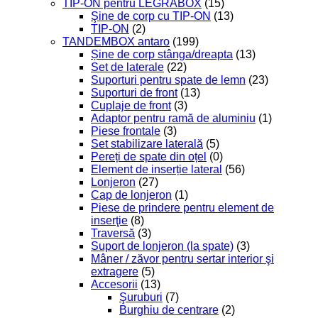
TIP-ON pentru LEGRABOX
(15)
Şine de corp cu TIP-ON
(13)
TIP-ON
(2)
TANDEMBOX antaro
(199)
Șine de corp stânga/dreapta
(13)
Set de laterale
(22)
Suporturi pentru spate de lemn
(23)
Suporturi de front
(13)
Cuplaje de front
(3)
Adaptor pentru ramă de aluminiu
(1)
Piese frontale
(3)
Set stabilizare laterală
(5)
Pereți de spate din oțel
(0)
Element de inserție lateral
(56)
Lonjeron
(27)
Cap de lonjeron
(1)
Piese de prindere pentru element de
inserţie
(8)
Traversă
(3)
Suport de lonjeron (la spate)
(3)
Mâner / zăvor pentru sertar interior şi
extragere
(5)
Accesorii
(13)
Şuruburi
(7)
Burghiu de centrare
(2)