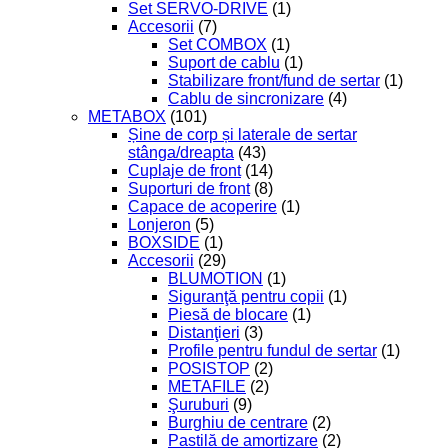
Set SERVO-DRIVE
(1)
Accesorii
(7)
Set COMBOX
(1)
Suport de cablu
(1)
Stabilizare front/fund de sertar
(1)
Cablu de sincronizare
(4)
METABOX
(101)
Șine de corp și laterale de sertar
stânga/dreapta
(43)
Cuplaje de front
(14)
Suporturi de front
(8)
Capace de acoperire
(1)
Lonjeron
(5)
BOXSIDE
(1)
Accesorii
(29)
BLUMOTION
(1)
Siguranţă pentru copii
(1)
Piesă de blocare
(1)
Distanţieri
(3)
Profile pentru fundul de sertar
(1)
POSISTOP
(2)
METAFILE
(2)
Şuruburi
(9)
Burghiu de centrare
(2)
Pastilă de amortizare
(2)