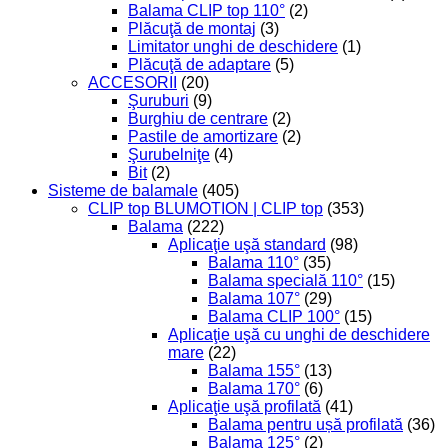
Balama CLIP top 110°
(2)
Plăcuţă de montaj
(3)
Limitator unghi de deschidere
(1)
Plăcuţă de adaptare
(5)
ACCESORII
(20)
Şuruburi
(9)
Burghiu de centrare
(2)
Pastile de amortizare
(2)
Şurubelniţe
(4)
Bit
(2)
Sisteme de balamale
(405)
CLIP top BLUMOTION | CLIP top
(353)
Balama
(222)
Aplicaţie uşă standard
(98)
Balama 110°
(35)
Balama specială 110°
(15)
Balama 107°
(29)
Balama CLIP 100°
(15)
Aplicaţie uşă cu unghi de deschidere
mare
(22)
Balama 155°
(13)
Balama 170°
(6)
Aplicaţie uşă profilată
(41)
Balama pentru ușă profilată
(36)
Balama 125°
(2)