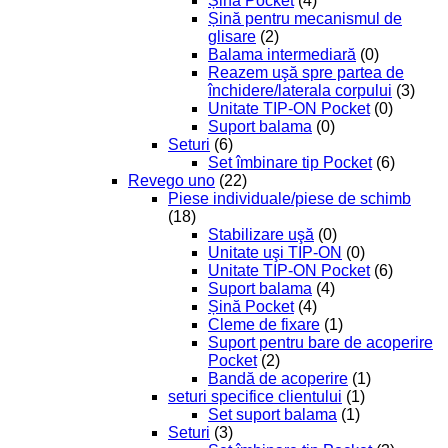
Șină Pocket
(4)
Șină pentru mecanismul de
glisare
(2)
Balama intermediară
(0)
Reazem uşă spre partea de
închidere/laterala corpului
(3)
Unitate TIP-ON Pocket
(0)
Suport balama
(0)
Seturi
(6)
Set îmbinare tip Pocket
(6)
Revego uno
(22)
Piese individuale/piese de schimb
(18)
Stabilizare uşă
(0)
Unitate uşi TIP-ON
(0)
Unitate TIP-ON Pocket
(6)
Suport balama
(4)
Șină Pocket
(4)
Cleme de fixare
(1)
Suport pentru bare de acoperire
Pocket
(2)
Bandă de acoperire
(1)
seturi specifice clientului
(1)
Set suport balama
(1)
Seturi
(3)