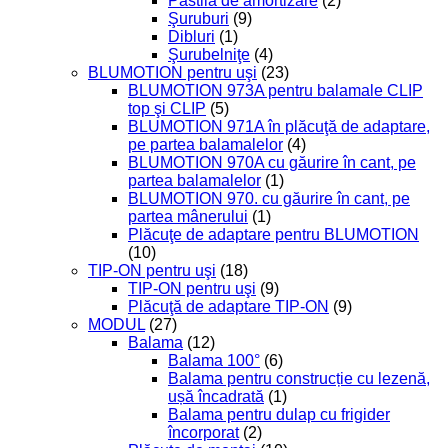
Pastilă de amortizare
(2)
Şuruburi
(9)
Dibluri
(1)
Şurubelniţe
(4)
BLUMOTION pentru uşi
(23)
BLUMOTION 973A pentru balamale CLIP
top şi CLIP
(5)
BLUMOTION 971A în plăcuţă de adaptare,
pe partea balamalelor
(4)
BLUMOTION 970A cu găurire în cant, pe
partea balamalelor
(1)
BLUMOTION 970. cu găurire în cant, pe
partea mânerului
(1)
Plăcuţe de adaptare pentru BLUMOTION
(10)
TIP-ON pentru uşi
(18)
TIP-ON pentru uşi
(9)
Plăcuţă de adaptare TIP-ON
(9)
MODUL
(27)
Balama
(12)
Balama 100°
(6)
Balama pentru construcție cu lezenă,
ușă încadrată
(1)
Balama pentru dulap cu frigider
încorporat
(2)