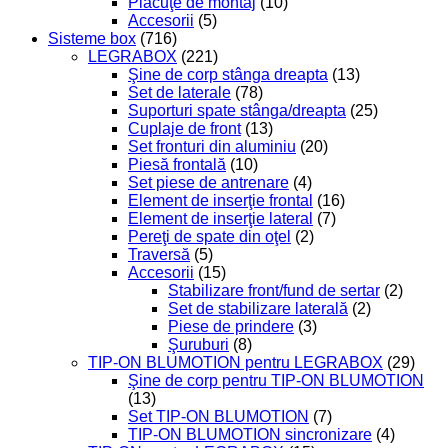
Plăcuţe de montaj
(10)
Accesorii
(5)
Sisteme box
(716)
LEGRABOX
(221)
Şine de corp stânga dreapta
(13)
Set de laterale
(78)
Suporturi spate stânga/dreapta
(25)
Cuplaje de front
(13)
Set fronturi din aluminiu
(20)
Piesă frontală
(10)
Set piese de antrenare
(4)
Element de inserţie frontal
(16)
Element de inserţie lateral
(7)
Pereţi de spate din oţel
(2)
Traversă
(5)
Accesorii
(15)
Stabilizare front/fund de sertar
(2)
Set de stabilizare laterală
(2)
Piese de prindere
(3)
Şuruburi
(8)
TIP-ON BLUMOTION pentru LEGRABOX
(29)
Şine de corp pentru TIP-ON BLUMOTION
(13)
Set TIP-ON BLUMOTION
(7)
TIP-ON BLUMOTION sincronizare
(4)