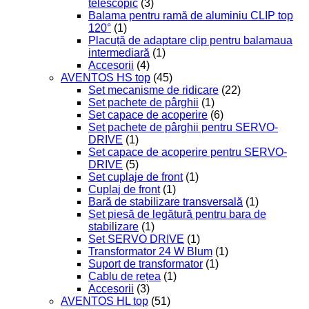
telescopic
(3)
Balama pentru ramă de aluminiu CLIP top
120°
(1)
Placuță de adaptare clip pentru balamaua
intermediară
(1)
Accesorii
(4)
AVENTOS HS top
(45)
Set mecanisme de ridicare
(22)
Set pachete de pârghii
(1)
Set capace de acoperire
(6)
Set pachete de pârghii pentru SERVO-
DRIVE
(1)
Set capace de acoperire pentru SERVO-
DRIVE
(5)
Set cuplaje de front
(1)
Cuplaj de front
(1)
Bară de stabilizare transversală
(1)
Set piesă de legătură pentru bara de
stabilizare
(1)
Set SERVO DRIVE
(1)
Transformator 24 W Blum
(1)
Suport de transformator
(1)
Cablu de rețea
(1)
Accesorii
(3)
AVENTOS HL top
(51)