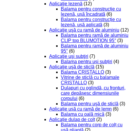
Aplicaţie lezenă
(12)
Balama pentru construcție cu
lezenă, ușă încadrată
(6)
Balama pentru construcție cu
lezenă, ușă aplicată
(3)
Aplicaţie uşă cu ramă de aluminiu
(12)
Balama pentru ramă de aluminiu
CLIP top BLUMOTION 95°
(3)
Balama pentru ramă de aluminiu
95°
(6)
Aplicaţie uşi subţiri
(7)
Balama pentru uși subțiri
(4)
Aplicaţie uşă de sticlă
(15)
Balama CRISTALLO
(3)
Vitrine de sticlă cu balamale
CRISTALLO
(3)
Dulapuri cu oglindă, cu fronturi,
care depășesc dimensiunile
corpului
(6)
Balama pentru uşă de sticlă
(3)
Aplicație ușă cu ramă de lemn
(6)
Balama cu oală mică
(3)
Aplicație dulap de colț
(2)
Balama pentru corp de colț cu
ușă pliantă
(2)