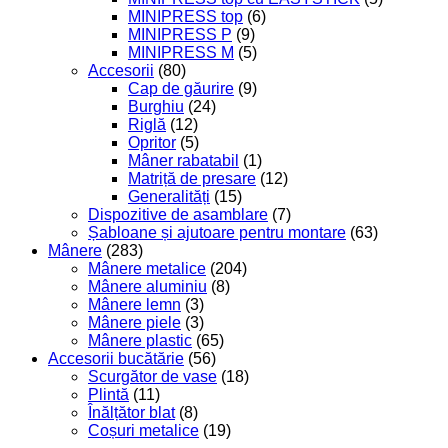
MINIPRESS top
(6)
MINIPRESS P
(9)
MINIPRESS M
(5)
Accesorii
(80)
Cap de găurire
(9)
Burghiu
(24)
Riglă
(12)
Opritor
(5)
Mâner rabatabil
(1)
Matriță de presare
(12)
Generalități
(15)
Dispozitive de asamblare
(7)
Șabloane și ajutoare pentru montare
(63)
Mânere
(283)
Mânere metalice
(204)
Mânere aluminiu
(8)
Mânere lemn
(3)
Mânere piele
(3)
Mânere plastic
(65)
Accesorii bucătărie
(56)
Scurgător de vase
(18)
Plintă
(11)
Înălțător blat
(8)
Coșuri metalice
(19)