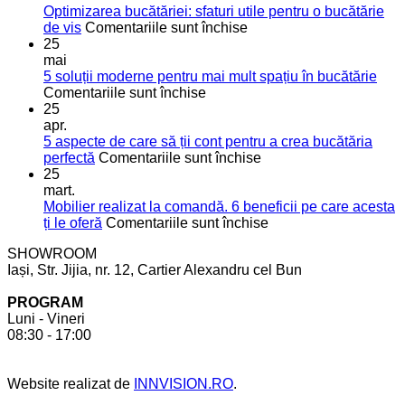
Optimizarea bucătăriei: sfaturi utile pentru o bucătărie
pentru
de vis
Comentariile sunt închise
Optimizarea
25
bucătăriei:
mai
sfaturi
5 soluții moderne pentru mai mult spațiu în bucătărie
pentru
utile
Comentariile sunt închise
5
pentru
25
soluții
o
apr.
moderne
bucătărie
5 aspecte de care să ții cont pentru a crea bucătăria
pentru
de
pentru
perfectă
Comentariile sunt închise
mai
vis
5
25
mult
aspecte
mart.
spațiu
de
Mobilier realizat la comandă. 6 beneficii pe care acesta
în
care
pentru
ți le oferă
Comentariile sunt închise
bucătărie
să
Mobilier
SHOWROOM
ții
realizat
Iași, Str. Jijia, nr. 12, Cartier Alexandru cel Bun
cont
la
pentru
comandă.
PROGRAM
a
6
Luni - Vineri
crea
beneficii
08:30 - 17:00
bucătăria
pe
perfectă
care
acesta
Website realizat de
INNVISION.RO
.
ți
le