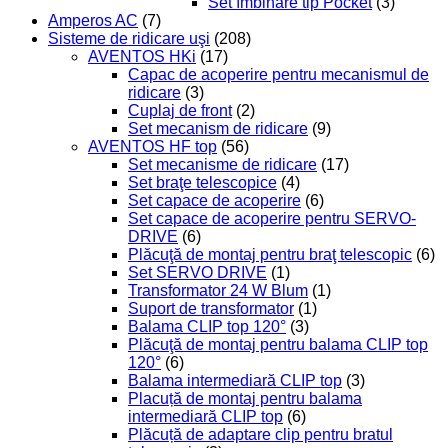
Set îmbinare tip Pocket
(3)
Amperos AC
(7)
Sisteme de ridicare uşi
(208)
AVENTOS HKi
(17)
Capac de acoperire pentru mecanismul de
ridicare
(3)
Cuplaj de front
(2)
Set mecanism de ridicare
(9)
AVENTOS HF top
(56)
Set mecanisme de ridicare
(17)
Set braţe telescopice
(4)
Set capace de acoperire
(6)
Set capace de acoperire pentru SERVO-
DRIVE
(6)
Plăcuţă de montaj pentru braţ telescopic
(6)
Set SERVO DRIVE
(1)
Transformator 24 W Blum
(1)
Suport de transformator
(1)
Balama CLIP top 120°
(3)
Plăcuţă de montaj pentru balama CLIP top
120°
(6)
Balama intermediară CLIP top
(3)
Placuță de montaj pentru balama
intermediară CLIP top
(6)
Plăcuță de adaptare clip pentru bratul