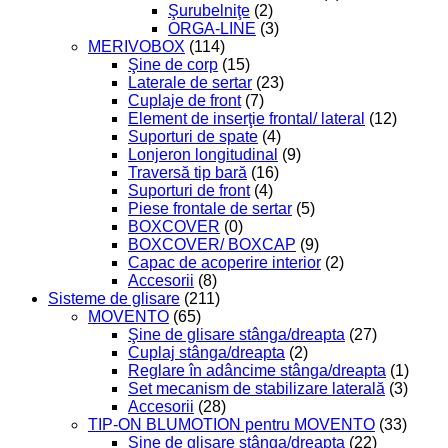
Şurubelniţe
(2)
ORGA-LINE
(3)
MERIVOBOX
(114)
Şine de corp
(15)
Laterale de sertar
(23)
Cuplaje de front
(7)
Element de inserţie frontal/ lateral
(12)
Suporturi de spate
(4)
Lonjeron longitudinal
(9)
Traversă tip bară
(16)
Suporturi de front
(4)
Piese frontale de sertar
(5)
BOXCOVER
(0)
BOXCOVER/ BOXCAP
(9)
Capac de acoperire interior
(2)
Accesorii
(8)
Sisteme de glisare
(211)
MOVENTO
(65)
Şine de glisare stânga/dreapta
(27)
Cuplaj stânga/dreapta
(2)
Reglare în adâncime stânga/dreapta
(1)
Set mecanism de stabilizare laterală
(3)
Accesorii
(28)
TIP-ON BLUMOTION pentru MOVENTO
(33)
Şine de glisare stânga/dreapta
(22)