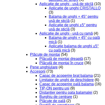
Aplicație de unghi - ușă de sticlă
(10)
Aplicație de unghi CRISTALLO
(3)
Balama de unghi + 45° pentru
ușă de sticlă
(1)
Aplicație de unghi ±5° pentru
ușă de sticlă
(3)
Aplicație de unghi - ușă cu ramă
(4)
Balama de unghi + 45° cu oală
mică
(1)
Aplicație balama de unghi ±5°
cu oală mică
(3)
Plăcuţe de montaj
(54)
Plăcuţă de montaj dreaptă
(17)
Plăcuţă de montaj în cruce
(36)
Pene unghiulare
(4)
Accesorii
(73)
Capac de acoperire braţ balama
(21)
Limitator de unghi de deschidere
(6)
Capac de acoperire oală balama
(16)
TIP-ON pentru uși
(9)
Distanţier pentru oala balamalei
(2)
Burghiu de centrare
(1)
Plăcuţe de oală
(2)