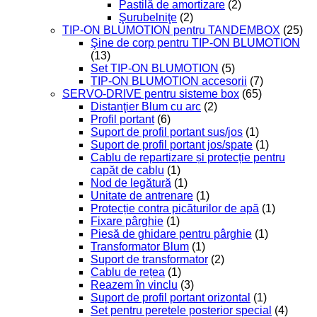
Pastilă de amortizare
(2)
Şurubelniţe
(2)
TIP-ON BLUMOTION pentru TANDEMBOX
(25)
Şine de corp pentru TIP-ON BLUMOTION
(13)
Set TIP-ON BLUMOTION
(5)
TIP-ON BLUMOTION accesorii
(7)
SERVO-DRIVE pentru sisteme box
(65)
Distanţier Blum cu arc
(2)
Profil portant
(6)
Suport de profil portant sus/jos
(1)
Suport de profil portant jos/spate
(1)
Cablu de repartizare și protecție pentru
capăt de cablu
(1)
Nod de legătură
(1)
Unitate de antrenare
(1)
Protecție contra picăturilor de apă
(1)
Fixare pârghie
(1)
Piesă de ghidare pentru pârghie
(1)
Transformator Blum
(1)
Suport de transformator
(2)
Cablu de rețea
(1)
Reazem în vinclu
(3)
Suport de profil portant orizontal
(1)
Set pentru peretele posterior special
(4)