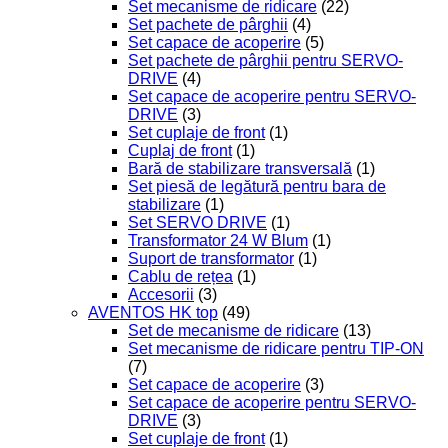
Set mecanisme de ridicare
(22)
Set pachete de pârghii
(4)
Set capace de acoperire
(5)
Set pachete de pârghii pentru SERVO-
DRIVE
(4)
Set capace de acoperire pentru SERVO-
DRIVE
(3)
Set cuplaje de front
(1)
Cuplaj de front
(1)
Bară de stabilizare transversală
(1)
Set piesă de legătură pentru bara de
stabilizare
(1)
Set SERVO DRIVE
(1)
Transformator 24 W Blum
(1)
Suport de transformator
(1)
Cablu de rețea
(1)
Accesorii
(3)
AVENTOS HK top
(49)
Set de mecanisme de ridicare
(13)
Set mecanisme de ridicare pentru TIP-ON
(7)
Set capace de acoperire
(3)
Set capace de acoperire pentru SERVO-
DRIVE
(3)
Set cuplaje de front
(1)