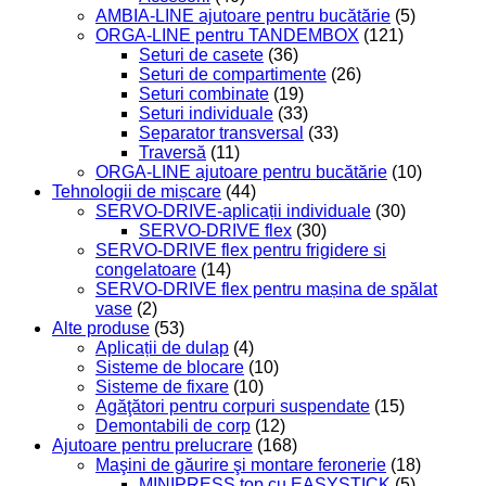
AMBIA-LINE ajutoare pentru bucătărie
(5)
ORGA-LINE pentru TANDEMBOX
(121)
Seturi de casete
(36)
Seturi de compartimente
(26)
Seturi combinate
(19)
Seturi individuale
(33)
Separator transversal
(33)
Traversă
(11)
ORGA-LINE ajutoare pentru bucătărie
(10)
Tehnologii de mișcare
(44)
SERVO-DRIVE-aplicații individuale
(30)
SERVO-DRIVE flex
(30)
SERVO-DRIVE flex pentru frigidere si
congelatoare
(14)
SERVO-DRIVE flex pentru mașina de spălat
vase
(2)
Alte produse
(53)
Aplicații de dulap
(4)
Sisteme de blocare
(10)
Sisteme de fixare
(10)
Agăţători pentru corpuri suspendate
(15)
Demontabili de corp
(12)
Ajutoare pentru prelucrare
(168)
Maşini de găurire şi montare feronerie
(18)
MINIPRESS top cu EASYSTICK
(5)