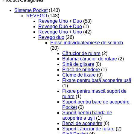
Product Categories
Sisteme Pocket
(143)
REVEGO
(143)
Revenge Uno + Duo
(58)
Revenge Duo + Duo
(1)
Revenge Uno + Uno
(42)
Revego duo
(26)
Piese individuale/piese de schimb
(20)
Cărucior de rulare
(2)
Balama cărucior de rulare
(2)
Șină de glisare
(0)
Placă de prindere
(1)
Cleme de fixare
(0)
Fixare pentru bară acoperire uşă
(1)
Fixare pentru mască suport de
rulare
(1)
Suport pentru bare de acoperire
Pocket
(0)
Suport pentru banda de
acoperire a uşii
(1)
Benzi de acoperire
(0)
Suport cărucior de rulare
(2)