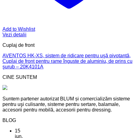
Add to Wishlist
Vezi detalii
Cuplaj de front
AVENTOS HK-XS, sistem de ridicare pentru uşă pivotantă,
Cuplaj de front pentru rame înguste de aluminiu, de prins cu
şurub – 20K4101A
CINE SUNTEM
Suntem partener autorizat BLUM și comercializăm sisteme
pentru uşi culisante, sisteme pentru sertare, balamale,
accesorii pentru mobilă, accesorii pentru dressing.
BLOG
15
iun.