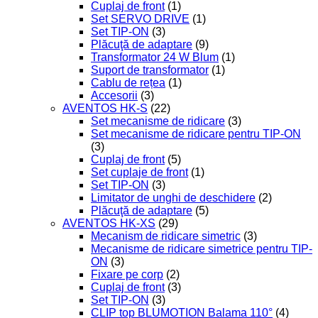
Cuplaj de front
(1)
Set SERVO DRIVE
(1)
Set TIP-ON
(3)
Plăcuţă de adaptare
(9)
Transformator 24 W Blum
(1)
Suport de transformator
(1)
Cablu de rețea
(1)
Accesorii
(3)
AVENTOS HK-S
(22)
Set mecanisme de ridicare
(3)
Set mecanisme de ridicare pentru TIP-ON
(3)
Cuplaj de front
(5)
Set cuplaje de front
(1)
Set TIP-ON
(3)
Limitator de unghi de deschidere
(2)
Plăcuţă de adaptare
(5)
AVENTOS HK-XS
(29)
Mecanism de ridicare simetric
(3)
Mecanisme de ridicare simetrice pentru TIP-
ON
(3)
Fixare pe corp
(2)
Cuplaj de front
(3)
Set TIP-ON
(3)
CLIP top BLUMOTION Balama 110°
(4)