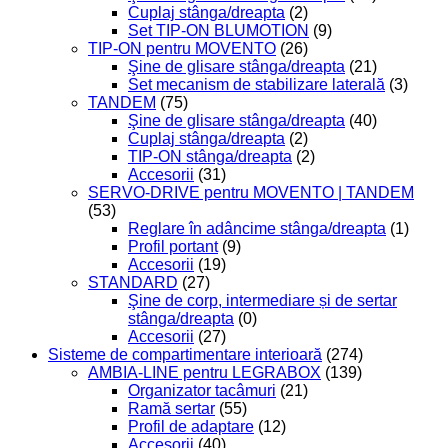
Cuplaj stânga/dreapta
(2)
Set TIP-ON BLUMOTION
(9)
TIP-ON pentru MOVENTO
(26)
Şine de glisare stânga/dreapta
(21)
Set mecanism de stabilizare laterală
(3)
TANDEM
(75)
Şine de glisare stânga/dreapta
(40)
Cuplaj stânga/dreapta
(2)
TIP-ON stânga/dreapta
(2)
Accesorii
(31)
SERVO-DRIVE pentru MOVENTO | TANDEM
(53)
Reglare în adâncime stânga/dreapta
(1)
Profil portant
(9)
Accesorii
(19)
STANDARD
(27)
Şine de corp, intermediare și de sertar
stânga/dreapta
(0)
Accesorii
(27)
Sisteme de compartimentare interioară
(274)
AMBIA-LINE pentru LEGRABOX
(139)
Organizator tacâmuri
(21)
Ramă sertar
(55)
Profil de adaptare
(12)
Accesorii
(40)