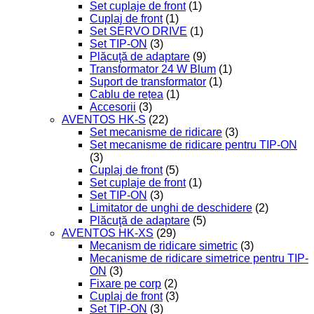
Set cuplaje de front
(1)
Cuplaj de front
(1)
Set SERVO DRIVE
(1)
Set TIP-ON
(3)
Plăcuţă de adaptare
(9)
Transformator 24 W Blum
(1)
Suport de transformator
(1)
Cablu de rețea
(1)
Accesorii
(3)
AVENTOS HK-S
(22)
Set mecanisme de ridicare
(3)
Set mecanisme de ridicare pentru TIP-ON
(3)
Cuplaj de front
(5)
Set cuplaje de front
(1)
Set TIP-ON
(3)
Limitator de unghi de deschidere
(2)
Plăcuţă de adaptare
(5)
AVENTOS HK-XS
(29)
Mecanism de ridicare simetric
(3)
Mecanisme de ridicare simetrice pentru TIP-
ON
(3)
Fixare pe corp
(2)
Cuplaj de front
(3)
Set TIP-ON
(3)