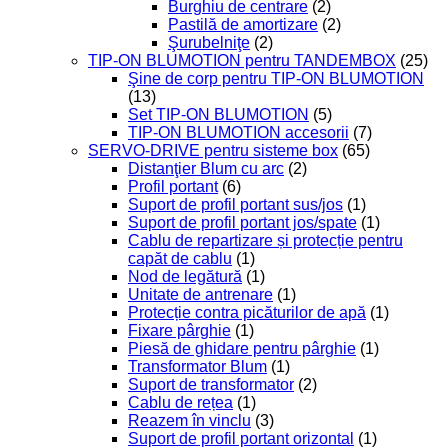
Burghiu de centrare
(2)
Pastilă de amortizare
(2)
Şurubelniţe
(2)
TIP-ON BLUMOTION pentru TANDEMBOX
(25)
Şine de corp pentru TIP-ON BLUMOTION
(13)
Set TIP-ON BLUMOTION
(5)
TIP-ON BLUMOTION accesorii
(7)
SERVO-DRIVE pentru sisteme box
(65)
Distanţier Blum cu arc
(2)
Profil portant
(6)
Suport de profil portant sus/jos
(1)
Suport de profil portant jos/spate
(1)
Cablu de repartizare și protecție pentru
capăt de cablu
(1)
Nod de legătură
(1)
Unitate de antrenare
(1)
Protecție contra picăturilor de apă
(1)
Fixare pârghie
(1)
Piesă de ghidare pentru pârghie
(1)
Transformator Blum
(1)
Suport de transformator
(2)
Cablu de rețea
(1)
Reazem în vinclu
(3)
Suport de profil portant orizontal
(1)