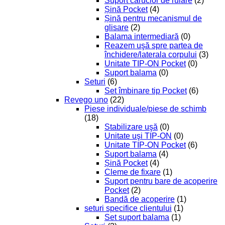
Suport cărucior de rulare
(2)
Șină Pocket
(4)
Șină pentru mecanismul de
glisare
(2)
Balama intermediară
(0)
Reazem uşă spre partea de
închidere/laterala corpului
(3)
Unitate TIP-ON Pocket
(0)
Suport balama
(0)
Seturi
(6)
Set îmbinare tip Pocket
(6)
Revego uno
(22)
Piese individuale/piese de schimb
(18)
Stabilizare uşă
(0)
Unitate uşi TIP-ON
(0)
Unitate TIP-ON Pocket
(6)
Suport balama
(4)
Șină Pocket
(4)
Cleme de fixare
(1)
Suport pentru bare de acoperire
Pocket
(2)
Bandă de acoperire
(1)
seturi specifice clientului
(1)
Set suport balama
(1)