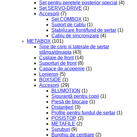
Set pentru peretele posterior special
(4)
Set SERVO-DRIVE
(1)
Accesorii
(7)
Set COMBOX
(1)
Suport de cablu
(1)
Stabilizare front/fund de sertar
(1)
Cablu de sincronizare
(4)
METABOX
(101)
Șine de corp și laterale de sertar
stânga/dreapta
(43)
Cuplaje de front
(14)
Suporturi de front
(8)
Capace de acoperire
(1)
Lonjeron
(5)
BOXSIDE
(1)
Accesorii
(29)
BLUMOTION
(1)
Siguranţă pentru copii
(1)
Piesă de blocare
(1)
Distanţieri
(3)
Profile pentru fundul de sertar
(1)
POSISTOP
(2)
METAFILE
(2)
Şuruburi
(9)
Burghiu de centrare
(2)