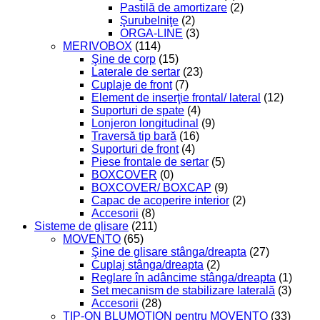
Pastilă de amortizare
(2)
Şurubelniţe
(2)
ORGA-LINE
(3)
MERIVOBOX
(114)
Şine de corp
(15)
Laterale de sertar
(23)
Cuplaje de front
(7)
Element de inserţie frontal/ lateral
(12)
Suporturi de spate
(4)
Lonjeron longitudinal
(9)
Traversă tip bară
(16)
Suporturi de front
(4)
Piese frontale de sertar
(5)
BOXCOVER
(0)
BOXCOVER/ BOXCAP
(9)
Capac de acoperire interior
(2)
Accesorii
(8)
Sisteme de glisare
(211)
MOVENTO
(65)
Şine de glisare stânga/dreapta
(27)
Cuplaj stânga/dreapta
(2)
Reglare în adâncime stânga/dreapta
(1)
Set mecanism de stabilizare laterală
(3)
Accesorii
(28)
TIP-ON BLUMOTION pentru MOVENTO
(33)