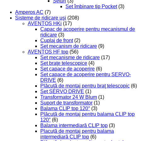
Seturi
(3)
Set îmbinare tip Pocket
(3)
Amperos AC
(7)
Sisteme de ridicare uşi
(208)
AVENTOS HKi
(17)
Capac de acoperire pentru mecanismul de
ridicare
(3)
Cuplaj de front
(2)
Set mecanism de ridicare
(9)
AVENTOS HF top
(56)
Set mecanisme de ridicare
(17)
Set braţe telescopice
(4)
Set capace de acoperire
(6)
Set capace de acoperire pentru SERVO-
DRIVE
(6)
Plăcuţă de montaj pentru braţ telescopic
(6)
Set SERVO DRIVE
(1)
Transformator 24 W Blum
(1)
Suport de transformator
(1)
Balama CLIP top 120°
(3)
Plăcuţă de montaj pentru balama CLIP top
120°
(6)
Balama intermediară CLIP top
(3)
Placuță de montaj pentru balama
intermediară CLIP top
(6)