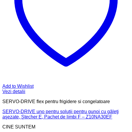
Add to Wishlist
Vezi detalii
SERVO-DRIVE flex pentru frigidere si congelatoare
SERVO-DRIVE uno pentru soluţii pentru gunoi cu găleţi
aşezate, Ştecher E, Pachet de limbi F – Z10NA30EF
CINE SUNTEM