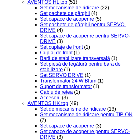
AVENTOS HL top
(51)
Set mecanisme de ridicare
(22)
Set pachete de pârghii
(4)
Set capace de acoperire
(5)
Set pachete de pârghii pentru SERVO-
DRIVE
(4)
Set capace de acoperire pentru SERVO-
DRIVE
(3)
Set cuplaje de front
(1)
Cuplaj de front
(1)
Bară de stabilizare transversală
(1)
Set piesă de legătură pentru bara de
stabilizare
(1)
Set SERVO DRIVE
(1)
Transformator 24 W Blum
(1)
Suport de transformator
(1)
Cablu de rețea
(1)
Accesorii
(3)
AVENTOS HK top
(49)
Set de mecanisme de ridicare
(13)
Set mecanisme de ridicare pentru TIP-ON
(7)
Set capace de acoperire
(3)
Set capace de acoperire pentru SERVO-
DRIVE
(3)