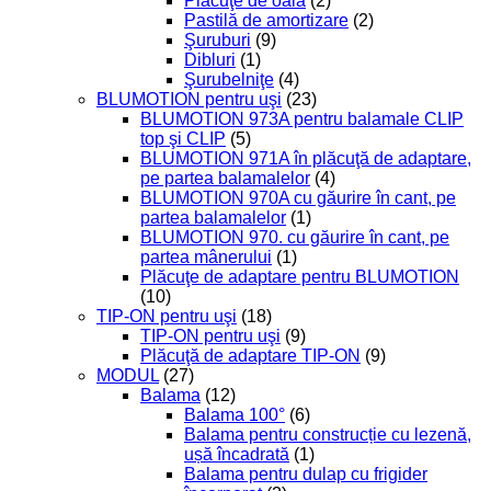
Plăcuţe de oală
(2)
Pastilă de amortizare
(2)
Şuruburi
(9)
Dibluri
(1)
Şurubelniţe
(4)
BLUMOTION pentru uşi
(23)
BLUMOTION 973A pentru balamale CLIP
top şi CLIP
(5)
BLUMOTION 971A în plăcuţă de adaptare,
pe partea balamalelor
(4)
BLUMOTION 970A cu găurire în cant, pe
partea balamalelor
(1)
BLUMOTION 970. cu găurire în cant, pe
partea mânerului
(1)
Plăcuţe de adaptare pentru BLUMOTION
(10)
TIP-ON pentru uşi
(18)
TIP-ON pentru uşi
(9)
Plăcuţă de adaptare TIP-ON
(9)
MODUL
(27)
Balama
(12)
Balama 100°
(6)
Balama pentru construcție cu lezenă,
ușă încadrată
(1)
Balama pentru dulap cu frigider