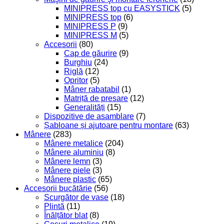
MINIPRESS top cu EASYSTICK
(5)
MINIPRESS top
(6)
MINIPRESS P
(9)
MINIPRESS M
(5)
Accesorii
(80)
Cap de găurire
(9)
Burghiu
(24)
Riglă
(12)
Opritor
(5)
Mâner rabatabil
(1)
Matriță de presare
(12)
Generalități
(15)
Dispozitive de asamblare
(7)
Șabloane și ajutoare pentru montare
(63)
Mânere
(283)
Mânere metalice
(204)
Mânere aluminiu
(8)
Mânere lemn
(3)
Mânere piele
(3)
Mânere plastic
(65)
Accesorii bucătărie
(56)
Scurgător de vase
(18)
Plintă
(11)
Înălțător blat
(8)