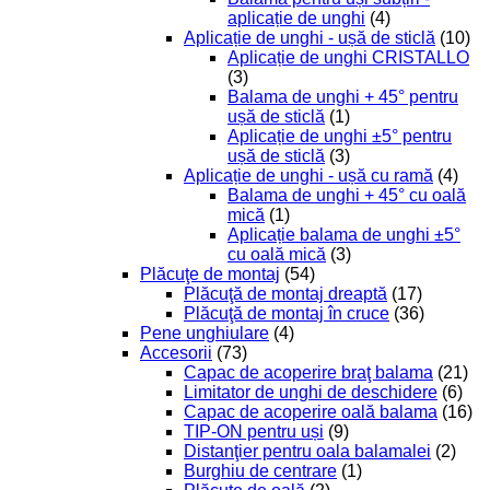
aplicație de unghi
(4)
Aplicație de unghi - ușă de sticlă
(10)
Aplicație de unghi CRISTALLO
(3)
Balama de unghi + 45° pentru
ușă de sticlă
(1)
Aplicație de unghi ±5° pentru
ușă de sticlă
(3)
Aplicație de unghi - ușă cu ramă
(4)
Balama de unghi + 45° cu oală
mică
(1)
Aplicație balama de unghi ±5°
cu oală mică
(3)
Plăcuţe de montaj
(54)
Plăcuţă de montaj dreaptă
(17)
Plăcuţă de montaj în cruce
(36)
Pene unghiulare
(4)
Accesorii
(73)
Capac de acoperire braţ balama
(21)
Limitator de unghi de deschidere
(6)
Capac de acoperire oală balama
(16)
TIP-ON pentru uși
(9)
Distanţier pentru oala balamalei
(2)
Burghiu de centrare
(1)