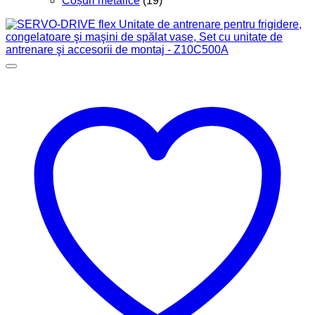
Coșuri metalice
(19)