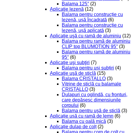
Balama 125°
(2)
Aplicaţie lezenă
(12)
Balama pentru construcție cu
lezenă, ușă încadrată
(6)
Balama pentru construcție cu
lezenă, ușă aplicată
(3)
Aplicaţie uşă cu ramă de aluminiu
(12)
Balama pentru ramă de aluminiu
CLIP top BLUMOTION 95°
(3)
Balama pentru ramă de aluminiu
95°
(6)
Aplicaţie uşi subţiri
(7)
Balama pentru uși subțiri
(4)
Aplicaţie uşă de sticlă
(15)
Balama CRISTALLO
(3)
Vitrine de sticlă cu balamale
CRISTALLO
(3)
Dulapuri cu oglindă, cu fronturi,
care depășesc dimensiunile
corpului
(6)
Balama pentru uşă de sticlă
(3)
Aplicație ușă cu ramă de lemn
(6)
Balama cu oală mică
(3)
Aplicație dulap de colț
(2)
Balama pentru corp de colț cu