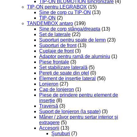
TIP-ON BLUMOTION sincronizare
(4)
TIP-ON pentru LEGRABOX
(15)
Şine de corp cu TIP-ON
(13)
TIP-ON
(2)
TANDEMBOX antaro
(199)
Șine de corp stânga/dreapta
(13)
Set de laterale
(22)
Suporturi pentru spate de lemn
(23)
Suporturi de front
(13)
Cuplaje de front
(3)
Adaptor pentru ramă de aluminiu
(1)
Piese frontale
(3)
Set stabilizare laterală
(5)
Pereți de spate din oțel
(0)
Element de inserție lateral
(56)
Lonjeron
(27)
Cap de lonjeron
(1)
Piese de prindere pentru element de
inserţie
(8)
Traversă
(3)
Suport de lonjeron (la spate)
(3)
Mâner / zăvor pentru sertar interior şi
extragere
(5)
Accesorii
(13)
Şuruburi
(7)