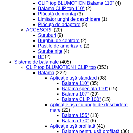
CLIP top BLUMOTION Balama 110°
(4)
Balama CLIP top 110°
(2)
Plăcuţă de montaj
(3)
Limitator unghi de deschidere
(1)
Plăcuţă de adaptare
(5)
ACCESORII
(20)
Şuruburi
(9)
Burghiu de centrare
(2)
Pastile de amortizare
(2)
Şurubelniţe
(4)
Bit
(2)
Sisteme de balamale
(405)
CLIP top BLUMOTION | CLIP top
(353)
Balama
(222)
Aplicaţie uşă standard
(98)
Balama 110°
(35)
Balama specială 110°
(15)
Balama 107°
(29)
Balama CLIP 100°
(15)
Aplicaţie uşă cu unghi de deschidere
mare
(22)
Balama 155°
(13)
Balama 170°
(6)
Aplicaţie uşă profilată
(41)
Balama pentru ușă profilată
(36)