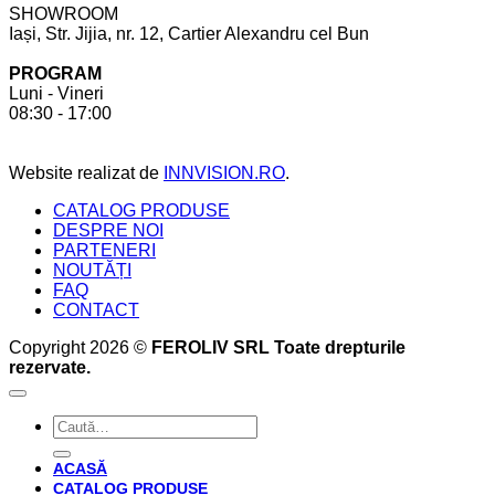
SHOWROOM
ții
realizat
Iași, Str. Jijia, nr. 12, Cartier Alexandru cel Bun
cont
la
pentru
comandă.
PROGRAM
a
6
Luni - Vineri
crea
beneficii
08:30 - 17:00
bucătăria
pe
perfectă
care
acesta
Website realizat de
INNVISION.RO
.
ți
le
CATALOG PRODUSE
oferă
DESPRE NOI
PARTENERI
NOUTĂȚI
FAQ
CONTACT
Copyright 2026 ©
FEROLIV SRL Toate drepturile
rezervate.
Caută
după:
ACASĂ
CATALOG PRODUSE