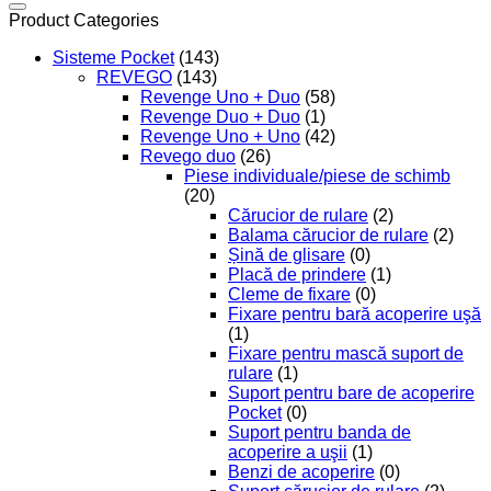
Product Categories
Sisteme Pocket
(143)
REVEGO
(143)
Revenge Uno + Duo
(58)
Revenge Duo + Duo
(1)
Revenge Uno + Uno
(42)
Revego duo
(26)
Piese individuale/piese de schimb
(20)
Cărucior de rulare
(2)
Balama cărucior de rulare
(2)
Șină de glisare
(0)
Placă de prindere
(1)
Cleme de fixare
(0)
Fixare pentru bară acoperire uşă
(1)
Fixare pentru mască suport de
rulare
(1)
Suport pentru bare de acoperire
Pocket
(0)
Suport pentru banda de
acoperire a uşii
(1)
Benzi de acoperire
(0)