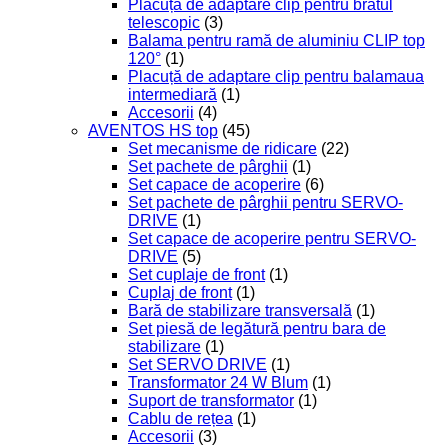
Plăcuță de adaptare clip pentru bratul
telescopic
(3)
Balama pentru ramă de aluminiu CLIP top
120°
(1)
Placuță de adaptare clip pentru balamaua
intermediară
(1)
Accesorii
(4)
AVENTOS HS top
(45)
Set mecanisme de ridicare
(22)
Set pachete de pârghii
(1)
Set capace de acoperire
(6)
Set pachete de pârghii pentru SERVO-
DRIVE
(1)
Set capace de acoperire pentru SERVO-
DRIVE
(5)
Set cuplaje de front
(1)
Cuplaj de front
(1)
Bară de stabilizare transversală
(1)
Set piesă de legătură pentru bara de
stabilizare
(1)
Set SERVO DRIVE
(1)
Transformator 24 W Blum
(1)
Suport de transformator
(1)
Cablu de rețea
(1)
Accesorii
(3)