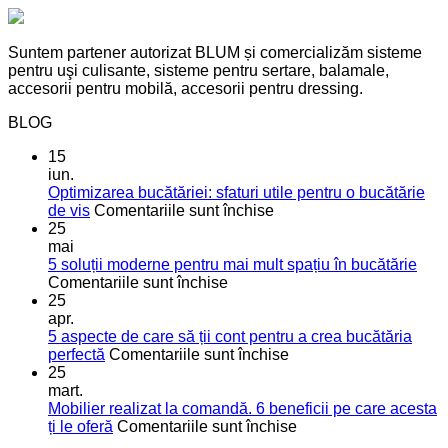
Suntem partener autorizat BLUM și comercializăm sisteme
pentru uşi culisante, sisteme pentru sertare, balamale,
accesorii pentru mobilă, accesorii pentru dressing.
BLOG
15
iun.
Optimizarea bucătăriei: sfaturi utile pentru o bucătărie
pentru
de vis
Comentariile sunt închise
Optimizarea
25
bucătăriei:
mai
sfaturi
5 soluții moderne pentru mai mult spațiu în bucătărie
pentru
utile
Comentariile sunt închise
5
pentru
25
soluții
o
apr.
moderne
bucătărie
5 aspecte de care să ții cont pentru a crea bucătăria
pentru
de
pentru
perfectă
Comentariile sunt închise
mai
vis
5
25
mult
aspecte
mart.
spațiu
de
Mobilier realizat la comandă. 6 beneficii pe care acesta
în
care
pentru
ți le oferă
Comentariile sunt închise
bucătărie
să
Mobilier