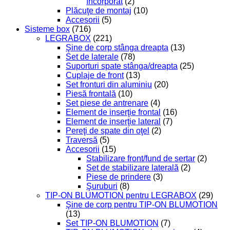
încorporat
(2)
Plăcuţe de montaj
(10)
Accesorii
(5)
Sisteme box
(716)
LEGRABOX
(221)
Şine de corp stânga dreapta
(13)
Set de laterale
(78)
Suporturi spate stânga/dreapta
(25)
Cuplaje de front
(13)
Set fronturi din aluminiu
(20)
Piesă frontală
(10)
Set piese de antrenare
(4)
Element de inserţie frontal
(16)
Element de inserţie lateral
(7)
Pereţi de spate din oţel
(2)
Traversă
(5)
Accesorii
(15)
Stabilizare front/fund de sertar
(2)
Set de stabilizare laterală
(2)
Piese de prindere
(3)
Şuruburi
(8)
TIP-ON BLUMOTION pentru LEGRABOX
(29)
Şine de corp pentru TIP-ON BLUMOTION
(13)
Set TIP-ON BLUMOTION
(7)