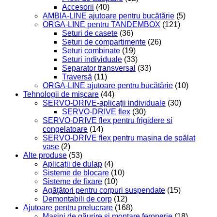
Accesorii
(40)
AMBIA-LINE ajutoare pentru bucătărie
(5)
ORGA-LINE pentru TANDEMBOX
(121)
Seturi de casete
(36)
Seturi de compartimente
(26)
Seturi combinate
(19)
Seturi individuale
(33)
Separator transversal
(33)
Traversă
(11)
ORGA-LINE ajutoare pentru bucătărie
(10)
Tehnologii de mișcare
(44)
SERVO-DRIVE-aplicații individuale
(30)
SERVO-DRIVE flex
(30)
SERVO-DRIVE flex pentru frigidere si
congelatoare
(14)
SERVO-DRIVE flex pentru mașina de spălat
vase
(2)
Alte produse
(53)
Aplicații de dulap
(4)
Sisteme de blocare
(10)
Sisteme de fixare
(10)
Agăţători pentru corpuri suspendate
(15)
Demontabili de corp
(12)
Ajutoare pentru prelucrare
(168)
Maşini de găurire şi montare feronerie
(18)