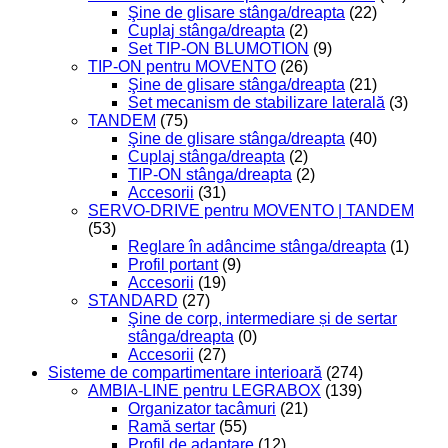
Şine de glisare stânga/dreapta
(22)
Cuplaj stânga/dreapta
(2)
Set TIP-ON BLUMOTION
(9)
TIP-ON pentru MOVENTO
(26)
Şine de glisare stânga/dreapta
(21)
Set mecanism de stabilizare laterală
(3)
TANDEM
(75)
Şine de glisare stânga/dreapta
(40)
Cuplaj stânga/dreapta
(2)
TIP-ON stânga/dreapta
(2)
Accesorii
(31)
SERVO-DRIVE pentru MOVENTO | TANDEM
(53)
Reglare în adâncime stânga/dreapta
(1)
Profil portant
(9)
Accesorii
(19)
STANDARD
(27)
Şine de corp, intermediare și de sertar
stânga/dreapta
(0)
Accesorii
(27)
Sisteme de compartimentare interioară
(274)
AMBIA-LINE pentru LEGRABOX
(139)
Organizator tacâmuri
(21)
Ramă sertar
(55)
Profil de adaptare
(12)