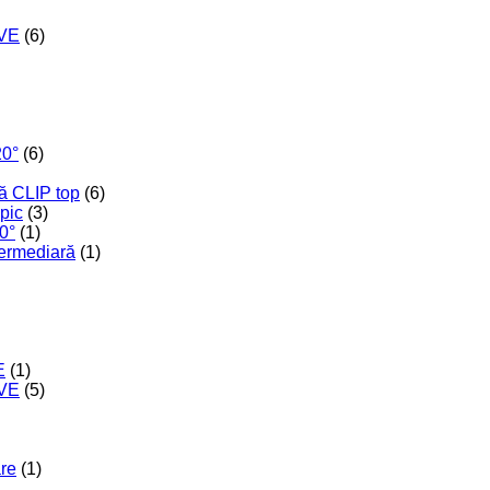
IVE
(6)
20°
(6)
ă CLIP top
(6)
opic
(3)
0°
(1)
termediară
(1)
E
(1)
IVE
(5)
are
(1)