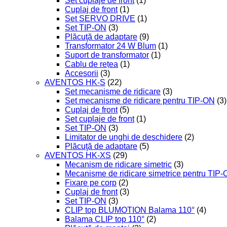
Set cuplaje de front
(1)
Cuplaj de front
(1)
Set SERVO DRIVE
(1)
Set TIP-ON
(3)
Plăcuţă de adaptare
(9)
Transformator 24 W Blum
(1)
Suport de transformator
(1)
Cablu de rețea
(1)
Accesorii
(3)
AVENTOS HK-S
(22)
Set mecanisme de ridicare
(3)
Set mecanisme de ridicare pentru TIP-ON
(3)
Cuplaj de front
(5)
Set cuplaje de front
(1)
Set TIP-ON
(3)
Limitator de unghi de deschidere
(2)
Plăcuţă de adaptare
(5)
AVENTOS HK-XS
(29)
Mecanism de ridicare simetric
(3)
Mecanisme de ridicare simetrice pentru TIP
Fixare pe corp
(2)
Cuplaj de front
(3)
Set TIP-ON
(3)
CLIP top BLUMOTION Balama 110°
(4)
Balama CLIP top 110°
(2)