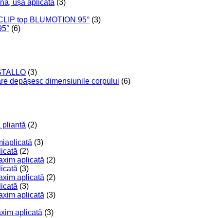
nă, ușă aplicată
(3)
 CLIP top BLUMOTION 95°
(3)
95°
(6)
RISTALLO
(3)
care depășesc dimensiunile corpului
(6)
 pliantă
(2)
miaplicată
(3)
licată
(2)
axim aplicată
(2)
licată
(3)
axim aplicată
(2)
licată
(3)
axim aplicată
(3)
axim aplicată
(3)