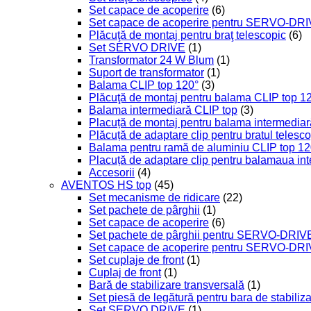
Set capace de acoperire
(6)
Set capace de acoperire pentru SERVO-DR
Plăcuţă de montaj pentru braţ telescopic
(6)
Set SERVO DRIVE
(1)
Transformator 24 W Blum
(1)
Suport de transformator
(1)
Balama CLIP top 120°
(3)
Plăcuţă de montaj pentru balama CLIP top 1
Balama intermediară CLIP top
(3)
Placuță de montaj pentru balama intermediar
Plăcuță de adaptare clip pentru bratul telesc
Balama pentru ramă de aluminiu CLIP top 12
Placuță de adaptare clip pentru balamaua in
Accesorii
(4)
AVENTOS HS top
(45)
Set mecanisme de ridicare
(22)
Set pachete de pârghii
(1)
Set capace de acoperire
(6)
Set pachete de pârghii pentru SERVO-DRIV
Set capace de acoperire pentru SERVO-DR
Set cuplaje de front
(1)
Cuplaj de front
(1)
Bară de stabilizare transversală
(1)
Set piesă de legătură pentru bara de stabiliz
Set SERVO DRIVE
(1)