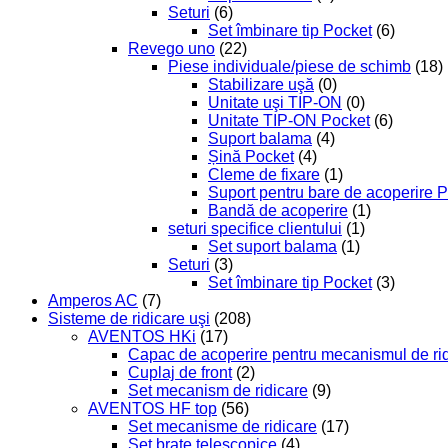
Seturi
(6)
Set îmbinare tip Pocket
(6)
Revego uno
(22)
Piese individuale/piese de schimb
(18)
Stabilizare uşă
(0)
Unitate uşi TIP-ON
(0)
Unitate TIP-ON Pocket
(6)
Suport balama
(4)
Șină Pocket
(4)
Cleme de fixare
(1)
Suport pentru bare de acoperire 
Bandă de acoperire
(1)
seturi specifice clientului
(1)
Set suport balama
(1)
Seturi
(3)
Set îmbinare tip Pocket
(3)
Amperos AC
(7)
Sisteme de ridicare uşi
(208)
AVENTOS HKi
(17)
Capac de acoperire pentru mecanismul de ri
Cuplaj de front
(2)
Set mecanism de ridicare
(9)
AVENTOS HF top
(56)
Set mecanisme de ridicare
(17)
Set braţe telescopice
(4)