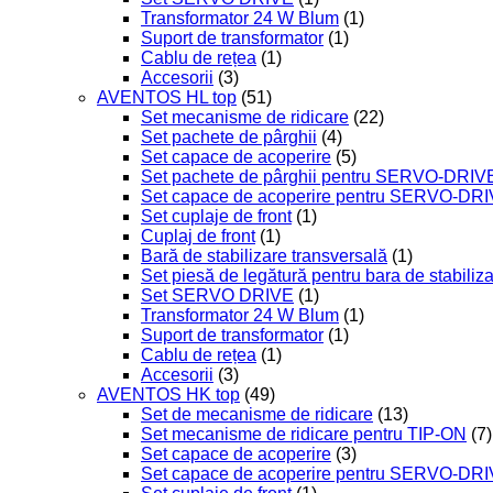
Transformator 24 W Blum
(1)
Suport de transformator
(1)
Cablu de rețea
(1)
Accesorii
(3)
AVENTOS HL top
(51)
Set mecanisme de ridicare
(22)
Set pachete de pârghii
(4)
Set capace de acoperire
(5)
Set pachete de pârghii pentru SERVO-DRIV
Set capace de acoperire pentru SERVO-DR
Set cuplaje de front
(1)
Cuplaj de front
(1)
Bară de stabilizare transversală
(1)
Set piesă de legătură pentru bara de stabiliz
Set SERVO DRIVE
(1)
Transformator 24 W Blum
(1)
Suport de transformator
(1)
Cablu de rețea
(1)
Accesorii
(3)
AVENTOS HK top
(49)
Set de mecanisme de ridicare
(13)
Set mecanisme de ridicare pentru TIP-ON
(7)
Set capace de acoperire
(3)
Set capace de acoperire pentru SERVO-DR