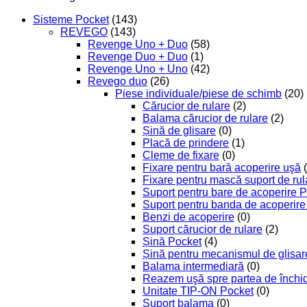
Sisteme Pocket
(143)
REVEGO
(143)
Revenge Uno + Duo
(58)
Revenge Duo + Duo
(1)
Revenge Uno + Uno
(42)
Revego duo
(26)
Piese individuale/piese de schimb
(20)
Cărucior de rulare
(2)
Balama cărucior de rulare
(2)
Șină de glisare
(0)
Placă de prindere
(1)
Cleme de fixare
(0)
Fixare pentru bară acoperire uşă
Fixare pentru mască suport de rul
Suport pentru bare de acoperire 
Suport pentru banda de acoperire 
Benzi de acoperire
(0)
Suport cărucior de rulare
(2)
Șină Pocket
(4)
Șină pentru mecanismul de glisar
Balama intermediară
(0)
Reazem uşă spre partea de închide
Unitate TIP-ON Pocket
(0)
Suport balama
(0)