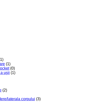
(1)
are
(1)
Pocket
(0)
a uşii
(1)
e
(2)
re/laterala corpului
(3)