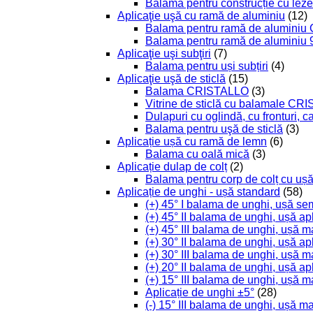
Balama pentru construcție cu leze
Aplicaţie uşă cu ramă de aluminiu
(12)
Balama pentru ramă de aluminiu
Balama pentru ramă de aluminiu 
Aplicaţie uşi subţiri
(7)
Balama pentru uși subțiri
(4)
Aplicaţie uşă de sticlă
(15)
Balama CRISTALLO
(3)
Vitrine de sticlă cu balamale C
Dulapuri cu oglindă, cu fronturi, 
Balama pentru uşă de sticlă
(3)
Aplicație ușă cu ramă de lemn
(6)
Balama cu oală mică
(3)
Aplicație dulap de colț
(2)
Balama pentru corp de colț cu ușă
Aplicație de unghi - ușă standard
(58)
(+) 45° I balama de unghi, ușă se
(+) 45° II balama de unghi, ușă ap
(+) 45° III balama de unghi, ușă m
(+) 30° II balama de unghi, ușă ap
(+) 30° III balama de unghi, ușă m
(+) 20° II balama de unghi, ușă ap
(+) 15° III balama de unghi, ușă m
Aplicație de unghi ±5°
(28)
(-) 15° III balama de unghi, ușă m