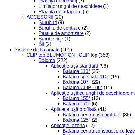
Plăcuţă de montaj
(3)
Limitator unghi de deschidere
(1)
Plăcuţă de adaptare
(5)
ACCESORII
(20)
Şuruburi
(9)
Burghiu de centrare
(2)
Pastile de amortizare
(2)
Şurubelniţe
(4)
Bit
(2)
Sisteme de balamale
(405)
CLIP top BLUMOTION | CLIP top
(353)
Balama
(222)
Aplicaţie uşă standard
(98)
Balama 110°
(35)
Balama specială 110°
(15)
Balama 107°
(29)
Balama CLIP 100°
(15)
Aplicaţie uşă cu unghi de deschidere m
Balama 155°
(13)
Balama 170°
(6)
Aplicaţie uşă profilată
(41)
Balama pentru ușă profilată
(36)
Balama 125°
(2)
Aplicaţie lezenă
(12)
Balama pentru construcție cu leze