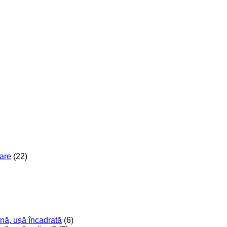
are
(22)
nă, ușă încadrată
(6)