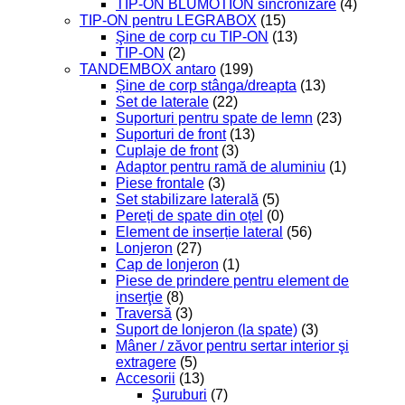
TIP-ON BLUMOTION sincronizare
(4)
TIP-ON pentru LEGRABOX
(15)
Şine de corp cu TIP-ON
(13)
TIP-ON
(2)
TANDEMBOX antaro
(199)
Șine de corp stânga/dreapta
(13)
Set de laterale
(22)
Suporturi pentru spate de lemn
(23)
Suporturi de front
(13)
Cuplaje de front
(3)
Adaptor pentru ramă de aluminiu
(1)
Piese frontale
(3)
Set stabilizare laterală
(5)
Pereți de spate din oțel
(0)
Element de inserție lateral
(56)
Lonjeron
(27)
Cap de lonjeron
(1)
Piese de prindere pentru element de
inserţie
(8)
Traversă
(3)
Suport de lonjeron (la spate)
(3)
Mâner / zăvor pentru sertar interior şi
extragere
(5)
Accesorii
(13)
Şuruburi
(7)