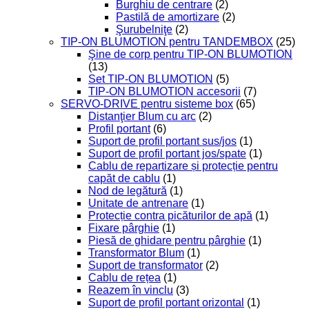
Burghiu de centrare
(2)
Pastilă de amortizare
(2)
Şurubelniţe
(2)
TIP-ON BLUMOTION pentru TANDEMBOX
(25)
Şine de corp pentru TIP-ON BLUMOTION
(13)
Set TIP-ON BLUMOTION
(5)
TIP-ON BLUMOTION accesorii
(7)
SERVO-DRIVE pentru sisteme box
(65)
Distanţier Blum cu arc
(2)
Profil portant
(6)
Suport de profil portant sus/jos
(1)
Suport de profil portant jos/spate
(1)
Cablu de repartizare și protecție pentru
capăt de cablu
(1)
Nod de legătură
(1)
Unitate de antrenare
(1)
Protecție contra picăturilor de apă
(1)
Fixare pârghie
(1)
Piesă de ghidare pentru pârghie
(1)
Transformator Blum
(1)
Suport de transformator
(2)
Cablu de rețea
(1)
Reazem în vinclu
(3)
Suport de profil portant orizontal
(1)