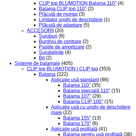
CLIP top BLUMOTION Balama 110°
(4)
Balama CLIP top 110°
(2)
Plăcuţă de montaj
(3)
Limitator unghi de deschidere
(1)
Plăcuţă de adaptare
(5)
ACCESORII
(20)
Şuruburi
(9)
Burghiu de centrare
(2)
Pastile de amortizare
(2)
Şurubelniţe
(4)
Bit
(2)
Sisteme de balamale
(405)
CLIP top BLUMOTION | CLIP top
(353)
Balama
(222)
Aplicaţie uşă standard
(98)
Balama 110°
(35)
Balama specială 110°
(15)
Balama 107°
(29)
Balama CLIP 100°
(15)
Aplicaţie uşă cu unghi de deschidere
mare
(22)
Balama 155°
(13)
Balama 170°
(6)
Aplicaţie uşă profilată
(41)
Balama pentru ușă profilată
(36)