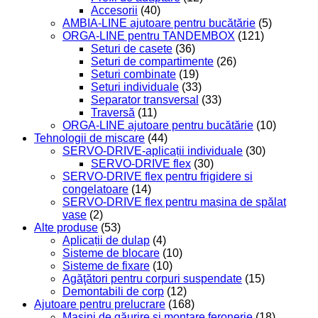
Accesorii
(40)
AMBIA-LINE ajutoare pentru bucătărie
(5)
ORGA-LINE pentru TANDEMBOX
(121)
Seturi de casete
(36)
Seturi de compartimente
(26)
Seturi combinate
(19)
Seturi individuale
(33)
Separator transversal
(33)
Traversă
(11)
ORGA-LINE ajutoare pentru bucătărie
(10)
Tehnologii de mișcare
(44)
SERVO-DRIVE-aplicații individuale
(30)
SERVO-DRIVE flex
(30)
SERVO-DRIVE flex pentru frigidere si
congelatoare
(14)
SERVO-DRIVE flex pentru mașina de spălat
vase
(2)
Alte produse
(53)
Aplicații de dulap
(4)
Sisteme de blocare
(10)
Sisteme de fixare
(10)
Agăţători pentru corpuri suspendate
(15)
Demontabili de corp
(12)
Ajutoare pentru prelucrare
(168)
Maşini de găurire şi montare feronerie
(18)