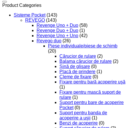
Product Categories
Sisteme Pocket
(143)
REVEGO
(143)
Revenge Uno + Duo
(58)
Revenge Duo + Duo
(1)
Revenge Uno + Uno
(42)
Revego duo
(26)
Piese individuale/piese de schimb
(20)
Cărucior de rulare
(2)
Balama cărucior de rulare
(2)
Șină de glisare
(0)
Placă de prindere
(1)
Cleme de fixare
(0)
Fixare pentru bară acoperire uşă
(1)
Fixare pentru mască suport de
rulare
(1)
Suport pentru bare de acoperire
Pocket
(0)
Suport pentru banda de
acoperire a uşii
(1)
Benzi de acoperire
(0)