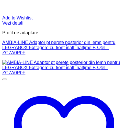
Add to Wishlist
Vezi detalii
Profil de adaptare
AMBIA-LINE Adaptor pt perete posterior din lemn pentru
LEGRABOX Extragere cu front înalt Înălţime F, Oţel –
ZC7A0P0F