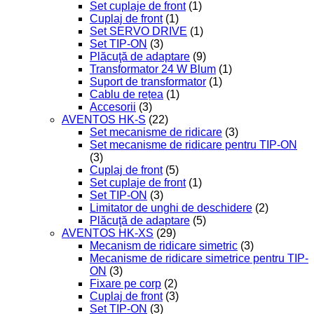
Set cuplaje de front
(1)
Cuplaj de front
(1)
Set SERVO DRIVE
(1)
Set TIP-ON
(3)
Plăcuţă de adaptare
(9)
Transformator 24 W Blum
(1)
Suport de transformator
(1)
Cablu de rețea
(1)
Accesorii
(3)
AVENTOS HK-S
(22)
Set mecanisme de ridicare
(3)
Set mecanisme de ridicare pentru TIP-ON
(3)
Cuplaj de front
(5)
Set cuplaje de front
(1)
Set TIP-ON
(3)
Limitator de unghi de deschidere
(2)
Plăcuţă de adaptare
(5)
AVENTOS HK-XS
(29)
Mecanism de ridicare simetric
(3)
Mecanisme de ridicare simetrice pentru TIP-
ON
(3)
Fixare pe corp
(2)
Cuplaj de front
(3)
Set TIP-ON
(3)