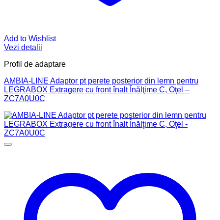
Add to Wishlist
Vezi detalii
Profil de adaptare
AMBIA-LINE Adaptor pt perete posterior din lemn pentru
LEGRABOX Extragere cu front înalt Înălţime C, Oţel –
ZC7A0U0C