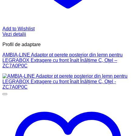
Add to Wishlist
Vezi detalii
Profil de adaptare
AMBIA-LINE Adaptor pt perete posterior din lemn pentru
LEGRABOX Extragere cu front înalt Înălţime C, Oţel –
ZC7A0P0C