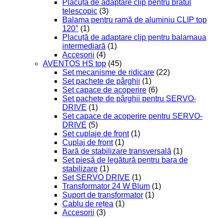
Plăcuță de adaptare clip pentru bratul
telescopic
(3)
Balama pentru ramă de aluminiu CLIP top
120°
(1)
Placuță de adaptare clip pentru balamaua
intermediară
(1)
Accesorii
(4)
AVENTOS HS top
(45)
Set mecanisme de ridicare
(22)
Set pachete de pârghii
(1)
Set capace de acoperire
(6)
Set pachete de pârghii pentru SERVO-
DRIVE
(1)
Set capace de acoperire pentru SERVO-
DRIVE
(5)
Set cuplaje de front
(1)
Cuplaj de front
(1)
Bară de stabilizare transversală
(1)
Set piesă de legătură pentru bara de
stabilizare
(1)
Set SERVO DRIVE
(1)
Transformator 24 W Blum
(1)
Suport de transformator
(1)
Cablu de rețea
(1)
Accesorii
(3)