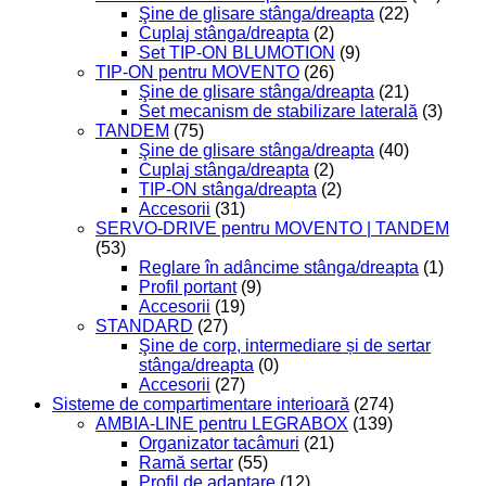
Şine de glisare stânga/dreapta
(22)
Cuplaj stânga/dreapta
(2)
Set TIP-ON BLUMOTION
(9)
TIP-ON pentru MOVENTO
(26)
Şine de glisare stânga/dreapta
(21)
Set mecanism de stabilizare laterală
(3)
TANDEM
(75)
Şine de glisare stânga/dreapta
(40)
Cuplaj stânga/dreapta
(2)
TIP-ON stânga/dreapta
(2)
Accesorii
(31)
SERVO-DRIVE pentru MOVENTO | TANDEM
(53)
Reglare în adâncime stânga/dreapta
(1)
Profil portant
(9)
Accesorii
(19)
STANDARD
(27)
Şine de corp, intermediare și de sertar
stânga/dreapta
(0)
Accesorii
(27)
Sisteme de compartimentare interioară
(274)
AMBIA-LINE pentru LEGRABOX
(139)
Organizator tacâmuri
(21)
Ramă sertar
(55)
Profil de adaptare
(12)