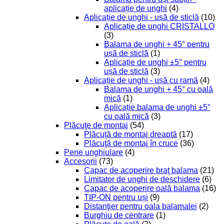
aplicație de unghi
(4)
Aplicație de unghi - ușă de sticlă
(10)
Aplicație de unghi CRISTALLO
(3)
Balama de unghi + 45° pentru
ușă de sticlă
(1)
Aplicație de unghi ±5° pentru
ușă de sticlă
(3)
Aplicație de unghi - ușă cu ramă
(4)
Balama de unghi + 45° cu oală
mică
(1)
Aplicație balama de unghi ±5°
cu oală mică
(3)
Plăcuţe de montaj
(54)
Plăcuţă de montaj dreaptă
(17)
Plăcuţă de montaj în cruce
(36)
Pene unghiulare
(4)
Accesorii
(73)
Capac de acoperire braţ balama
(21)
Limitator de unghi de deschidere
(6)
Capac de acoperire oală balama
(16)
TIP-ON pentru uși
(9)
Distanţier pentru oala balamalei
(2)
Burghiu de centrare
(1)