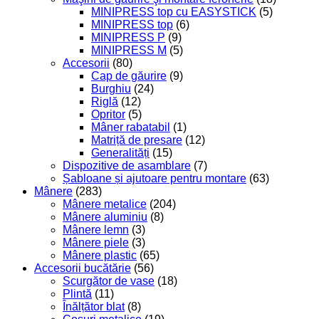
MINIPRESS top cu EASYSTICK
(5)
MINIPRESS top
(6)
MINIPRESS P
(9)
MINIPRESS M
(5)
Accesorii
(80)
Cap de găurire
(9)
Burghiu
(24)
Riglă
(12)
Opritor
(5)
Mâner rabatabil
(1)
Matriță de presare
(12)
Generalități
(15)
Dispozitive de asamblare
(7)
Șabloane și ajutoare pentru montare
(63)
Mânere
(283)
Mânere metalice
(204)
Mânere aluminiu
(8)
Mânere lemn
(3)
Mânere piele
(3)
Mânere plastic
(65)
Accesorii bucătărie
(56)
Scurgător de vase
(18)
Plintă
(11)
Înălțător blat
(8)