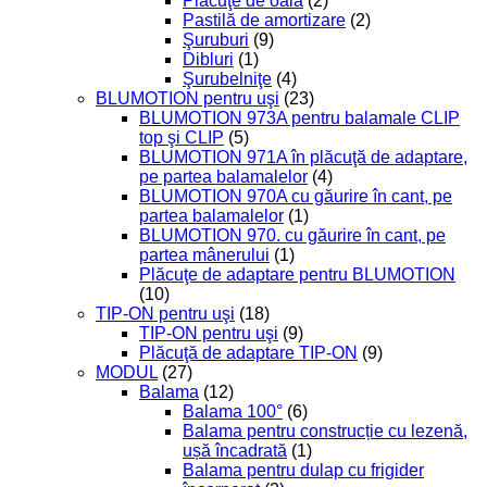
Plăcuţe de oală
(2)
Pastilă de amortizare
(2)
Şuruburi
(9)
Dibluri
(1)
Şurubelniţe
(4)
BLUMOTION pentru uşi
(23)
BLUMOTION 973A pentru balamale CLIP
top şi CLIP
(5)
BLUMOTION 971A în plăcuţă de adaptare,
pe partea balamalelor
(4)
BLUMOTION 970A cu găurire în cant, pe
partea balamalelor
(1)
BLUMOTION 970. cu găurire în cant, pe
partea mânerului
(1)
Plăcuţe de adaptare pentru BLUMOTION
(10)
TIP-ON pentru uşi
(18)
TIP-ON pentru uşi
(9)
Plăcuţă de adaptare TIP-ON
(9)
MODUL
(27)
Balama
(12)
Balama 100°
(6)
Balama pentru construcție cu lezenă,
ușă încadrată
(1)
Balama pentru dulap cu frigider