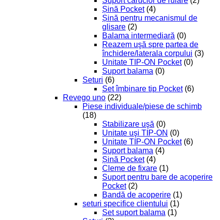
Suport cărucior de rulare
(2)
Șină Pocket
(4)
Șină pentru mecanismul de
glisare
(2)
Balama intermediară
(0)
Reazem uşă spre partea de
închidere/laterala corpului
(3)
Unitate TIP-ON Pocket
(0)
Suport balama
(0)
Seturi
(6)
Set îmbinare tip Pocket
(6)
Revego uno
(22)
Piese individuale/piese de schimb
(18)
Stabilizare uşă
(0)
Unitate uşi TIP-ON
(0)
Unitate TIP-ON Pocket
(6)
Suport balama
(4)
Șină Pocket
(4)
Cleme de fixare
(1)
Suport pentru bare de acoperire
Pocket
(2)
Bandă de acoperire
(1)
seturi specifice clientului
(1)
Set suport balama
(1)