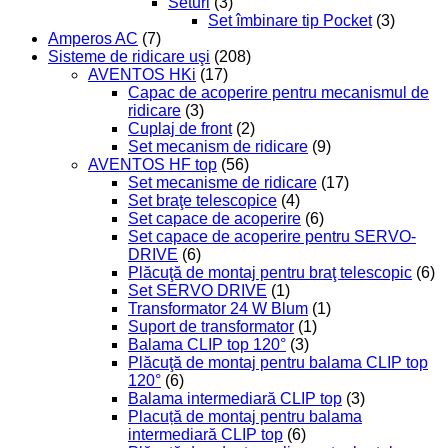
Seturi
(3)
Set îmbinare tip Pocket
(3)
Amperos AC
(7)
Sisteme de ridicare uşi
(208)
AVENTOS HKi
(17)
Capac de acoperire pentru mecanismul de
ridicare
(3)
Cuplaj de front
(2)
Set mecanism de ridicare
(9)
AVENTOS HF top
(56)
Set mecanisme de ridicare
(17)
Set braţe telescopice
(4)
Set capace de acoperire
(6)
Set capace de acoperire pentru SERVO-
DRIVE
(6)
Plăcuţă de montaj pentru braţ telescopic
(6)
Set SERVO DRIVE
(1)
Transformator 24 W Blum
(1)
Suport de transformator
(1)
Balama CLIP top 120°
(3)
Plăcuţă de montaj pentru balama CLIP top
120°
(6)
Balama intermediară CLIP top
(3)
Placuță de montaj pentru balama
intermediară CLIP top
(6)