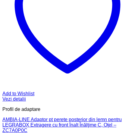
Add to Wishlist
Vezi detalii
Profil de adaptare
AMBIA-LINE Adaptor pt perete posterior din lemn pentru
LEGRABOX Extragere cu front înalt Înălţime C, Oţel –
ZC7A0P0C