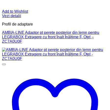
Add to Wishlist
Vezi detalii
Profil de adaptare
AMBIA-LINE Adaptor pt perete posterior din lemn pentru
LEGRABOX Extragere cu front înalt Înălţime F, Oţel –
ZC7A0U0F