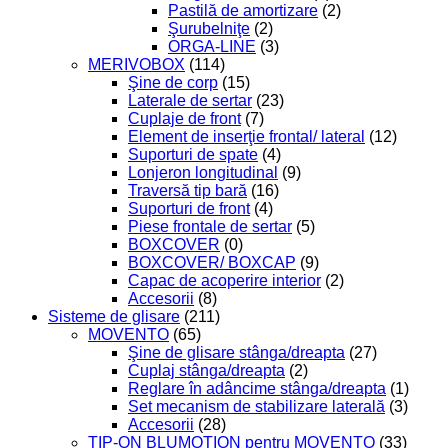
Pastilă de amortizare
(2)
Şurubelniţe
(2)
ORGA-LINE
(3)
MERIVOBOX
(114)
Şine de corp
(15)
Laterale de sertar
(23)
Cuplaje de front
(7)
Element de inserţie frontal/ lateral
(12)
Suporturi de spate
(4)
Lonjeron longitudinal
(9)
Traversă tip bară
(16)
Suporturi de front
(4)
Piese frontale de sertar
(5)
BOXCOVER
(0)
BOXCOVER/ BOXCAP
(9)
Capac de acoperire interior
(2)
Accesorii
(8)
Sisteme de glisare
(211)
MOVENTO
(65)
Şine de glisare stânga/dreapta
(27)
Cuplaj stânga/dreapta
(2)
Reglare în adâncime stânga/dreapta
(1)
Set mecanism de stabilizare laterală
(3)
Accesorii
(28)
TIP-ON BLUMOTION pentru MOVENTO
(33)