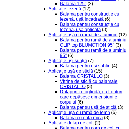
Balama 125°
(2)
Aplicaţie lezenă
(12)
Balama pentru construcție cu
lezenă, ușă încadrată
(6)
Balama pentru construcție cu
lezenă, ușă aplicată
(3)
Aplicaţie uşă cu ramă de aluminiu
(12)
Balama pentru ramă de aluminiu
CLIP top BLUMOTION 95°
(3)
Balama pentru ramă de aluminiu
95°
(6)
Aplicaţie uşi subţiri
(7)
Balama pentru uși subțiri
(4)
Aplicaţie uşă de sticlă
(15)
Balama CRISTALLO
(3)
Vitrine de sticlă cu balamale
CRISTALLO
(3)
Dulapuri cu oglindă, cu fronturi,
care depășesc dimensiunile
corpului
(6)
Balama pentru uşă de sticlă
(3)
Aplicație ușă cu ramă de lemn
(6)
Balama cu oală mică
(3)
Aplicație dulap de colț
(2)
Balama pentru corp de colț cu