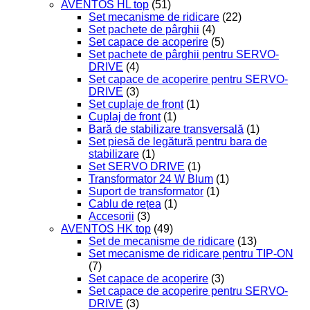
AVENTOS HL top
(51)
Set mecanisme de ridicare
(22)
Set pachete de pârghii
(4)
Set capace de acoperire
(5)
Set pachete de pârghii pentru SERVO-
DRIVE
(4)
Set capace de acoperire pentru SERVO-
DRIVE
(3)
Set cuplaje de front
(1)
Cuplaj de front
(1)
Bară de stabilizare transversală
(1)
Set piesă de legătură pentru bara de
stabilizare
(1)
Set SERVO DRIVE
(1)
Transformator 24 W Blum
(1)
Suport de transformator
(1)
Cablu de rețea
(1)
Accesorii
(3)
AVENTOS HK top
(49)
Set de mecanisme de ridicare
(13)
Set mecanisme de ridicare pentru TIP-ON
(7)
Set capace de acoperire
(3)
Set capace de acoperire pentru SERVO-
DRIVE
(3)