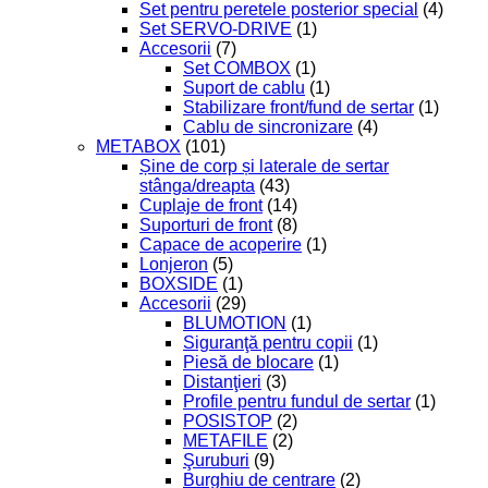
Set pentru peretele posterior special
(4)
Set SERVO-DRIVE
(1)
Accesorii
(7)
Set COMBOX
(1)
Suport de cablu
(1)
Stabilizare front/fund de sertar
(1)
Cablu de sincronizare
(4)
METABOX
(101)
Șine de corp și laterale de sertar
stânga/dreapta
(43)
Cuplaje de front
(14)
Suporturi de front
(8)
Capace de acoperire
(1)
Lonjeron
(5)
BOXSIDE
(1)
Accesorii
(29)
BLUMOTION
(1)
Siguranţă pentru copii
(1)
Piesă de blocare
(1)
Distanţieri
(3)
Profile pentru fundul de sertar
(1)
POSISTOP
(2)
METAFILE
(2)
Şuruburi
(9)
Burghiu de centrare
(2)