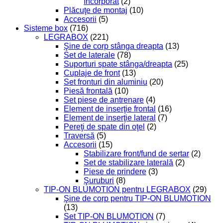
încorporat
(2)
Plăcuţe de montaj
(10)
Accesorii
(5)
Sisteme box
(716)
LEGRABOX
(221)
Şine de corp stânga dreapta
(13)
Set de laterale
(78)
Suporturi spate stânga/dreapta
(25)
Cuplaje de front
(13)
Set fronturi din aluminiu
(20)
Piesă frontală
(10)
Set piese de antrenare
(4)
Element de inserţie frontal
(16)
Element de inserţie lateral
(7)
Pereţi de spate din oţel
(2)
Traversă
(5)
Accesorii
(15)
Stabilizare front/fund de sertar
(2)
Set de stabilizare laterală
(2)
Piese de prindere
(3)
Şuruburi
(8)
TIP-ON BLUMOTION pentru LEGRABOX
(29)
Şine de corp pentru TIP-ON BLUMOTION
(13)
Set TIP-ON BLUMOTION
(7)