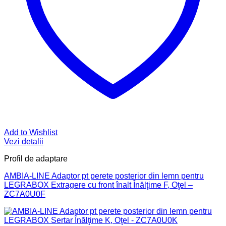
Add to Wishlist
Vezi detalii
Profil de adaptare
AMBIA-LINE Adaptor pt perete posterior din lemn pentru
LEGRABOX Extragere cu front înalt Înălţime F, Oţel –
ZC7A0U0F