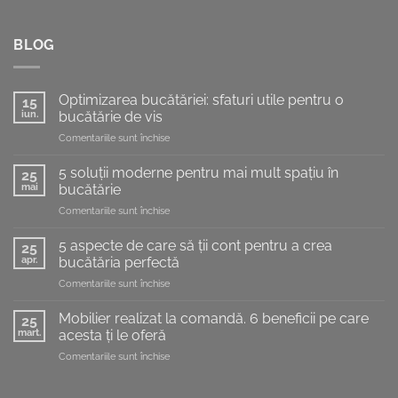
BLOG
Optimizarea bucătăriei: sfaturi utile pentru o
15
iun.
bucătărie de vis
pentru
Comentariile sunt închise
Optimizarea
bucătăriei:
5 soluții moderne pentru mai mult spațiu în
25
sfaturi
mai
bucătărie
utile
pentru
Comentariile sunt închise
pentru
5
o
soluții
bucătărie
5 aspecte de care să ții cont pentru a crea
25
moderne
de
apr.
bucătăria perfectă
pentru
vis
pentru
Comentariile sunt închise
mai
5
mult
aspecte
spațiu
Mobilier realizat la comandă. 6 beneficii pe care
25
de
în
mart.
acesta ți le oferă
care
bucătărie
pentru
Comentariile sunt închise
să
Mobilier
ții
realizat
cont