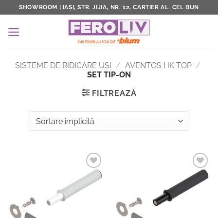
Skip
SHOWROOM | IAȘI, STR. JIJIA, NR. 12, CARTIER AL. CEL BUN
to
content
SISTEME DE RIDICARE UŞI
/
AVENTOS HK TOP
/
SET TIP-ON
FILTREAZĂ
Add to
Add to
Wishlist
Wishlist