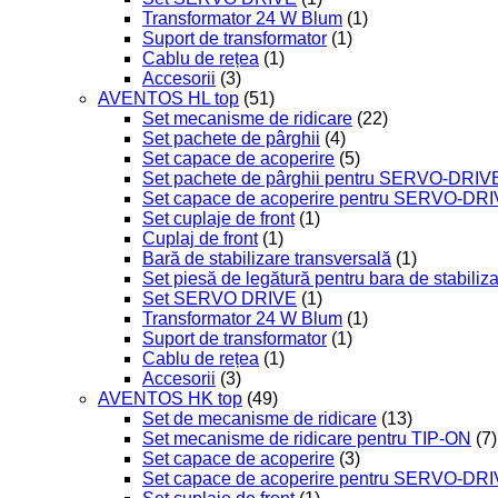
Transformator 24 W Blum
(1)
Suport de transformator
(1)
Cablu de rețea
(1)
Accesorii
(3)
AVENTOS HL top
(51)
Set mecanisme de ridicare
(22)
Set pachete de pârghii
(4)
Set capace de acoperire
(5)
Set pachete de pârghii pentru SERVO-DRIV
Set capace de acoperire pentru SERVO-DR
Set cuplaje de front
(1)
Cuplaj de front
(1)
Bară de stabilizare transversală
(1)
Set piesă de legătură pentru bara de stabiliz
Set SERVO DRIVE
(1)
Transformator 24 W Blum
(1)
Suport de transformator
(1)
Cablu de rețea
(1)
Accesorii
(3)
AVENTOS HK top
(49)
Set de mecanisme de ridicare
(13)
Set mecanisme de ridicare pentru TIP-ON
(7)
Set capace de acoperire
(3)
Set capace de acoperire pentru SERVO-DR