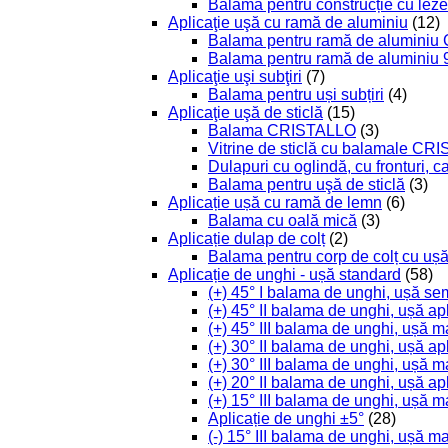
Balama pentru construcție cu leze
Aplicaţie uşă cu ramă de aluminiu
(12)
Balama pentru ramă de aluminiu
Balama pentru ramă de aluminiu 
Aplicaţie uşi subţiri
(7)
Balama pentru uși subțiri
(4)
Aplicaţie uşă de sticlă
(15)
Balama CRISTALLO
(3)
Vitrine de sticlă cu balamale C
Dulapuri cu oglindă, cu fronturi, 
Balama pentru uşă de sticlă
(3)
Aplicație ușă cu ramă de lemn
(6)
Balama cu oală mică
(3)
Aplicație dulap de colț
(2)
Balama pentru corp de colț cu ușă
Aplicație de unghi - ușă standard
(58)
(+) 45° I balama de unghi, ușă se
(+) 45° II balama de unghi, ușă ap
(+) 45° III balama de unghi, ușă m
(+) 30° II balama de unghi, ușă ap
(+) 30° III balama de unghi, ușă m
(+) 20° II balama de unghi, ușă ap
(+) 15° III balama de unghi, ușă m
Aplicație de unghi ±5°
(28)
(-) 15° III balama de unghi, ușă m