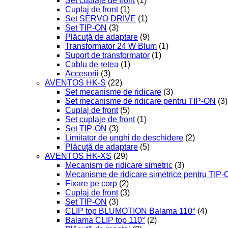
Set cuplaje de front
(1)
Cuplaj de front
(1)
Set SERVO DRIVE
(1)
Set TIP-ON
(3)
Plăcuţă de adaptare
(9)
Transformator 24 W Blum
(1)
Suport de transformator
(1)
Cablu de rețea
(1)
Accesorii
(3)
AVENTOS HK-S
(22)
Set mecanisme de ridicare
(3)
Set mecanisme de ridicare pentru TIP-ON
(3)
Cuplaj de front
(5)
Set cuplaje de front
(1)
Set TIP-ON
(3)
Limitator de unghi de deschidere
(2)
Plăcuţă de adaptare
(5)
AVENTOS HK-XS
(29)
Mecanism de ridicare simetric
(3)
Mecanisme de ridicare simetrice pentru TIP
Fixare pe corp
(2)
Cuplaj de front
(3)
Set TIP-ON
(3)
CLIP top BLUMOTION Balama 110°
(4)
Balama CLIP top 110°
(2)