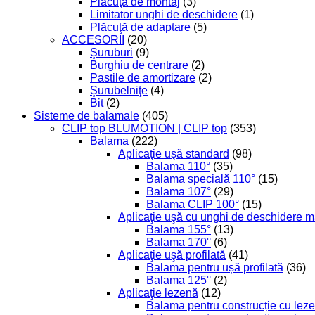
Plăcuţă de montaj
(3)
Limitator unghi de deschidere
(1)
Plăcuţă de adaptare
(5)
ACCESORII
(20)
Şuruburi
(9)
Burghiu de centrare
(2)
Pastile de amortizare
(2)
Şurubelniţe
(4)
Bit
(2)
Sisteme de balamale
(405)
CLIP top BLUMOTION | CLIP top
(353)
Balama
(222)
Aplicaţie uşă standard
(98)
Balama 110°
(35)
Balama specială 110°
(15)
Balama 107°
(29)
Balama CLIP 100°
(15)
Aplicaţie uşă cu unghi de deschidere m
Balama 155°
(13)
Balama 170°
(6)
Aplicaţie uşă profilată
(41)
Balama pentru ușă profilată
(36)
Balama 125°
(2)
Aplicaţie lezenă
(12)
Balama pentru construcție cu leze