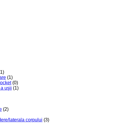
(1)
are
(1)
Pocket
(0)
a uşii
(1)
e
(2)
re/laterala corpului
(3)