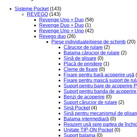
Sisteme Pocket
(143)
REVEGO
(143)
Revenge Uno + Duo
(58)
Revenge Duo + Duo
(1)
Revenge Uno + Uno
(42)
Revego duo
(26)
Piese individuale/piese de schimb
(20)
Cărucior de rulare
(2)
Balama cărucior de rulare
(2)
Șină de glisare
(0)
Placă de prindere
(1)
Cleme de fixare
(0)
Fixare pentru bară acoperire uşă
Fixare pentru mască suport de rul
Suport pentru bare de acoperire 
Suport pentru banda de acoperire 
Benzi de acoperire
(0)
Suport cărucior de rulare
(2)
Șină Pocket
(4)
Șină pentru mecanismul de glisar
Balama intermediară
(0)
Reazem uşă spre partea de închide
Unitate TIP-ON Pocket
(0)
Suport balama
(0)