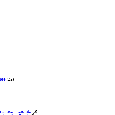
are
(22)
nă, ușă încadrată
(6)