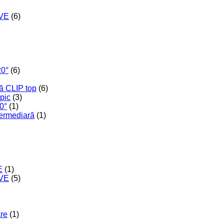
IVE
(6)
20°
(6)
ă CLIP top
(6)
opic
(3)
0°
(1)
termediară
(1)
E
(1)
IVE
(5)
are
(1)