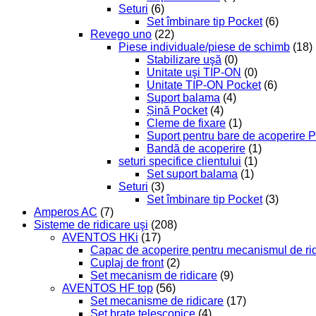
Seturi
(6)
Set îmbinare tip Pocket
(6)
Revego uno
(22)
Piese individuale/piese de schimb
(18)
Stabilizare uşă
(0)
Unitate uşi TIP-ON
(0)
Unitate TIP-ON Pocket
(6)
Suport balama
(4)
Șină Pocket
(4)
Cleme de fixare
(1)
Suport pentru bare de acoperire 
Bandă de acoperire
(1)
seturi specifice clientului
(1)
Set suport balama
(1)
Seturi
(3)
Set îmbinare tip Pocket
(3)
Amperos AC
(7)
Sisteme de ridicare uşi
(208)
AVENTOS HKi
(17)
Capac de acoperire pentru mecanismul de ri
Cuplaj de front
(2)
Set mecanism de ridicare
(9)
AVENTOS HF top
(56)
Set mecanisme de ridicare
(17)
Set braţe telescopice
(4)