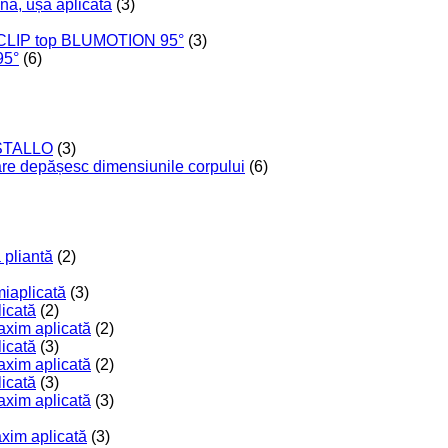
nă, ușă aplicată
(3)
 CLIP top BLUMOTION 95°
(3)
95°
(6)
RISTALLO
(3)
care depășesc dimensiunile corpului
(6)
 pliantă
(2)
miaplicată
(3)
licată
(2)
axim aplicată
(2)
licată
(3)
axim aplicată
(2)
licată
(3)
axim aplicată
(3)
axim aplicată
(3)