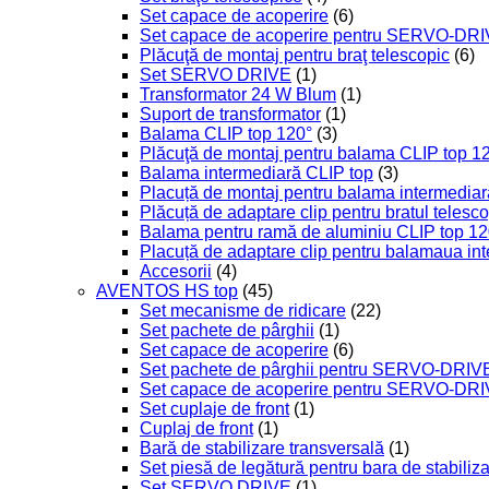
Set capace de acoperire
(6)
Set capace de acoperire pentru SERVO-DR
Plăcuţă de montaj pentru braţ telescopic
(6)
Set SERVO DRIVE
(1)
Transformator 24 W Blum
(1)
Suport de transformator
(1)
Balama CLIP top 120°
(3)
Plăcuţă de montaj pentru balama CLIP top 1
Balama intermediară CLIP top
(3)
Placuță de montaj pentru balama intermediar
Plăcuță de adaptare clip pentru bratul telesc
Balama pentru ramă de aluminiu CLIP top 12
Placuță de adaptare clip pentru balamaua in
Accesorii
(4)
AVENTOS HS top
(45)
Set mecanisme de ridicare
(22)
Set pachete de pârghii
(1)
Set capace de acoperire
(6)
Set pachete de pârghii pentru SERVO-DRIV
Set capace de acoperire pentru SERVO-DR
Set cuplaje de front
(1)
Cuplaj de front
(1)
Bară de stabilizare transversală
(1)
Set piesă de legătură pentru bara de stabiliz
Set SERVO DRIVE
(1)