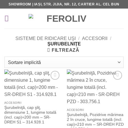
Skip
SHOWROOM | IAȘI, STR. JIJIA, NR. 12, CARTIER AL. CEL BUN
to
content
SISTEME DE RIDICARE UŞI
/
ACCESORII
/
ŞURUBELNIŢE
FILTREAZĂ
Add to
Add to
Wishlist
Wishlist
ACCESORII
Şurubelniţă, cap şliţ,
ACCESORII
dimensiune 1, lungime totală
Şurubelniţă, Pozidrive mărimea
(incl. cap)=200 mm – SR-
2 în cruce, lungime totală (incl.
DREH S1 – 314.928.1
cap)=210 mm – SR-DREH PZD