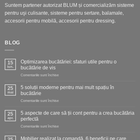
Suntem partener autorizat BLUM și comercializăm sisteme
pentru uşi culisante, sisteme pentru sertare, balamale,
accesorii pentru mobilă, accesorii pentru dressing.
BLOG
Optimizarea bucătăriei: sfaturi utile pentru o
15
iun.
bucătărie de vis
pentru
Comentariile sunt închise
Optimizarea
bucătăriei:
5 soluții moderne pentru mai mult spațiu în
25
sfaturi
mai
bucătărie
utile
pentru
Comentariile sunt închise
pentru
5
o
soluții
bucătărie
5 aspecte de care să ții cont pentru a crea bucătăria
25
moderne
de
apr.
perfectă
pentru
vis
pentru
Comentariile sunt închise
mai
5
mult
aspecte
spațiu
Mobilier realizat la comandă. 6 beneficii pe care
25