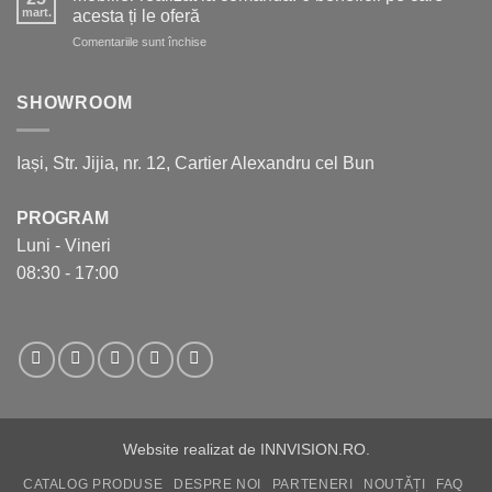
de
în
mart.
acesta ți le oferă
care
bucătărie
pentru
Comentariile sunt închise
să
Mobilier
ții
realizat
cont
la
SHOWROOM
pentru
comandă.
a
6
crea
beneficii
bucătăria
Iași, Str. Jijia, nr. 12, Cartier Alexandru cel Bun
pe
perfectă
care
acesta
PROGRAM
ți
Luni - Vineri
le
oferă
08:30 - 17:00
Website realizat de
INNVISION.RO
.
CATALOG PRODUSE
DESPRE NOI
PARTENERI
NOUTĂȚI
FAQ