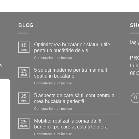
BLOG
SH
Iași
Optimizarea bucătăriei: sfaturi utile
15
iun.
pentru o bucătărie de vis
PR
pentru
Comentariile sunt închise
Optimizarea
,
Luni
bucătăriei:
5 soluții moderne pentru mai mult
25
i
08:3
sfaturi
mai
spațiu în bucătărie
utile
pentru
Comentariile sunt închise
pentru
5
o
soluții
bucătărie
5 aspecte de care să ții cont pentru a
25
moderne
de
apr.
crea bucătăria perfectă
pentru
vis
pentru
Comentariile sunt închise
mai
5
mult
aspecte
spațiu
Mobilier realizat la comandă. 6
25
de
în
mart.
beneficii pe care acesta ți le oferă
care
bucătărie
pentru
Comentariile sunt închise
să
Mobilier