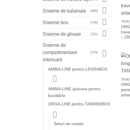
Sisteme de balamale
(405)
TRAV
Sisteme box
(716)
ORGA
trav
Sisteme de glisare
(211)
– ZR
Sisteme de
compartimentare
(274)
interioară
AMBIA-LINE pentru LEGRABOX
TRAV
ORGA
AMBIA-LINE ajutoare pentru
pent
anta
bucătărie
ORGA-LINE pentru TANDEMBOX
Seturi de casete