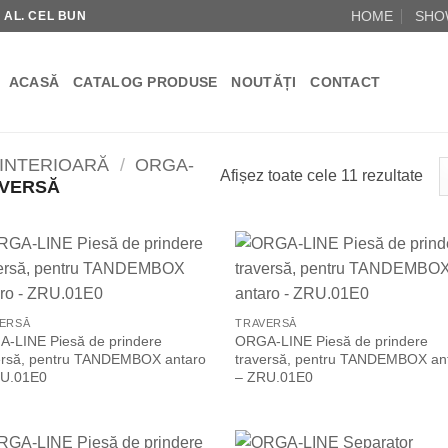
HOME
SHO
R AL. CEL BUN
ACASĂ
CATALOG PRODUSE
NOUTĂȚI
CONTACT
INTERIOARĂ
/
ORGA-
Afișez toate cele 11 rezultate
VERSĂ
Add to
Add
Wishlist
Wish
ERSĂ
TRAVERSĂ
-LINE Piesă de prindere
ORGA-LINE Piesă de prindere
ersă, pentru TANDEMBOX antaro
traversă, pentru TANDEMBOX an
U.01E0
– ZRU.01E0