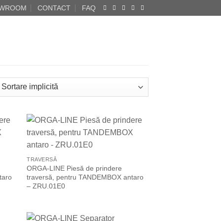
WROOM
CONTACT
FAQ
 to
Add to
list
Wishlist
TRAVERSĂ
ORGA-LINE Piesă de prindere
taro
traversă, pentru TANDEMBOX antaro
– ZRU.01E0