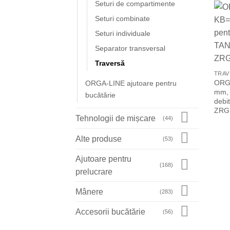
Seturi de compartimente
Seturi combinate
Seturi individuale
Separator transversal
Traversă
TRAV
ORGA
ORGA-LINE ajutoare pentru
mm, 
bucătărie
debi
ZRG
Tehnologii de mișcare
(44)
Alte produse
(53)
Ajutoare pentru
(168)
prelucrare
Mânere
(283)
Accesorii bucătărie
(56)