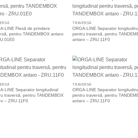
Add to
Add
Wishlist
Wish
ERSĂ
TRAVERSĂ
-LINE Piesă de prindere
ORGA-LINE Separator longitudin
ersă, pentru TANDEMBOX antaro
pentru traversă, pentru TANDE
U.01E0
antaro – ZRU.11F0
Add to
Add
Wishlist
Wish
ERSĂ
TRAVERSĂ
-LINE Separator longitudinal
ORGA-LINE Separator longitudin
ru traversă, pentru TANDEMBOX
pentru traversă, pentru TANDE
ro – ZRU.11F0
antaro – ZRU.11F0