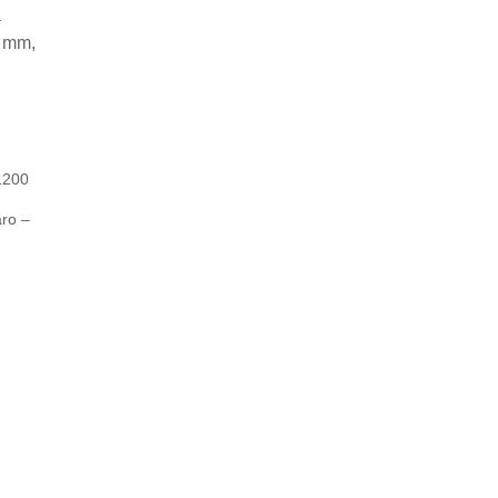
 to
list
1200
ro –