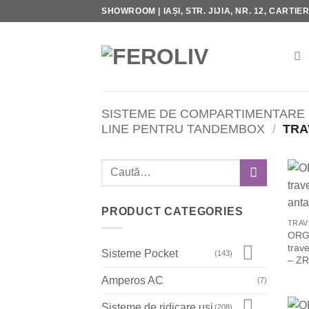
Skip
SHOWROOM | IAȘI, STR. JIJIA, NR. 12, CARTIE
to
content
SISTEME DE COMPARTIMENTARE 
LINE PENTRU TANDEMBOX
/
TRA
Caută
după:
PRODUCT CATEGORIES
TRAV
ORGA
trav
Sisteme Pocket
(143)
– ZR
Amperos AC
(7)
Sisteme de ridicare uşi
(208)