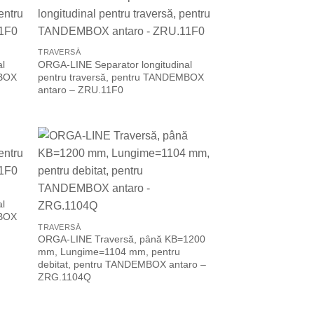
 to
Add to
list
Wishlist
TRAVERSĂ
al
ORGA-LINE Separator longitudinal
MBOX
pentru traversă, pentru TANDEMBOX
antaro – ZRU.11F0
 to
Add to
list
Wishlist
al
MBOX
TRAVERSĂ
ORGA-LINE Traversă, până KB=1200
mm, Lungime=1104 mm, pentru
debitat, pentru TANDEMBOX antaro –
ZRG.1104Q